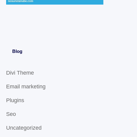
Blog
Divi Theme
Email marketing
Plugins
Seo
Uncategorized