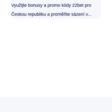
Využijte bonusy a promo kódy 22bet pro
Českou republiku a proměňte sázení v...
Noticias de
actualidad
Mantente informado con las
últimas actualizaciones.
Sólamente haremos una única