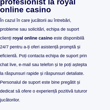
profesionist la royal
online casino
În cazul în care jucătorii au întrebări,
probleme sau solicitări, echipa de suport
clienți
royal online casino
este disponibilă
24/7 pentru a-ți oferi asistență promptă și
eficientă. Poți contacta echipa de suport prin
chat live, e-mail sau telefon și te poți aștepta
la răspunsuri rapide și răspunsuri detaliate.
Personalul de suport este bine pregătit și
dedicat să ofere o experiență pozitivă tuturor
jucătorilor.