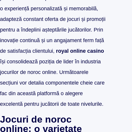
o experiență personalizată și memorabilă,
adapteză constant oferta de jocuri și promoții
pentru a îndeplini așteptările jucătorilor. Prin
inovație continuă și un angajament ferm față
de satisfacția clientului,
royal online casino
își consolidează poziția de lider în industria
jocurilor de noroc online. Următoarele
secțiuni vor detalia componentele cheie care
fac din această platformă o alegere
excelentă pentru jucătorii de toate nivelurile.
Jocuri de noroc
online: o varietate