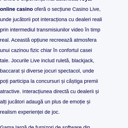
online casino
oferă o secțiune Casino Live,
unde jucătorii pot interacționa cu dealeri reali
prin intermediul transmisiunilor video în timp
real. Această opțiune recreează atmosfera
unui cazinou fizic chiar în confortul casei
tale. Jocurile Live includ ruletă, blackjack,
baccarat și diverse jocuri spectacol, unde
poți participa la concursuri și câștiga premii
atractive. Interacțiunea directă cu dealerii și
alți jucători adaugă un plus de emoție și
realism experienței de joc.
Gama largă de furnizori de software din