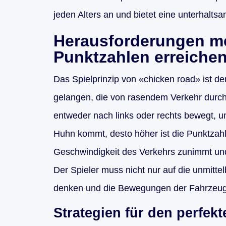
jeden Alters an und bietet eine unterhalt
Herausforderungen m
Punktzahlen erreiche
Das Spielprinzip von «chicken road» ist d
gelangen, die von rasendem Verkehr durchq
entweder nach links oder rechts bewegt, 
Huhn kommt, desto höher ist die Punktzahl. 
Geschwindigkeit des Verkehrs zunimmt un
Der Spieler muss nicht nur auf die unmit
denken und die Bewegungen der Fahrzeuge 
Strategien für den perfe