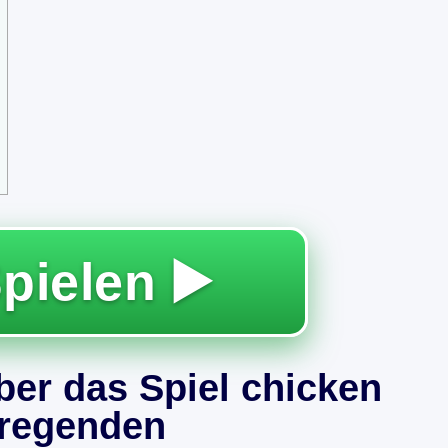
pielen ▶️
über das Spiel chicken
fregenden