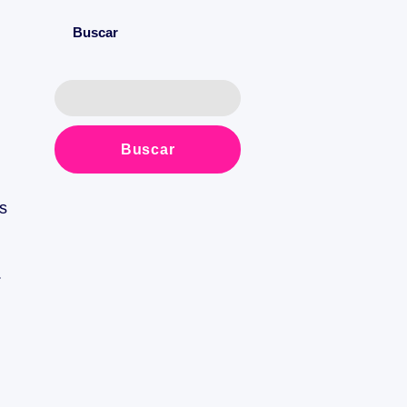
Buscar
s
.