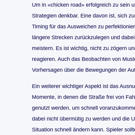
Um in «chicken road» erfolgreich zu sein 
Strategien denkbar. Eine davon ist, sich z
Timing für das Ausweichen zu perfektionie
längere Strecken zurückzulegen und dabei 
meistern. Es ist wichtig, nicht zu zögern
reagieren. Auch das Beobachten von Muster
Vorhersagen über die Bewegungen der Auto
Ein weiterer wichtiger Aspekt ist das Aus
Momente, in denen die Straße frei von Fah
genutzt werden, um schnell voranzukommen
dabei nicht übermütig zu werden und die U
Situation schnell ändern kann. Spieler soll