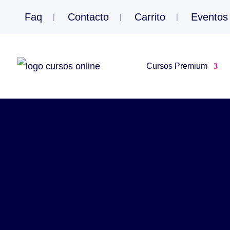
Faq
Contacto
Carrito
Eventos
Cursos Premium