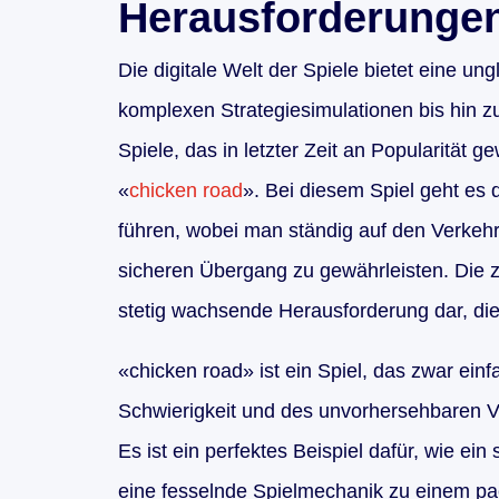
Herausforderunge
Die digitale Welt der Spiele bietet eine un
komplexen Strategiesimulationen bis hin z
Spiele, das in letzter Zeit an Popularität
«
chicken road
». Bei diesem Spiel geht es 
führen, wobei man ständig auf den Verkeh
sicheren Übergang zu gewährleisten. Die 
stetig wachsende Herausforderung dar, die
«chicken road» ist ein Spiel, das zwar einf
Schwierigkeit und des unvorhersehbaren Ve
Es ist ein perfektes Beispiel dafür, wie 
eine fesselnde Spielmechanik zu einem pa