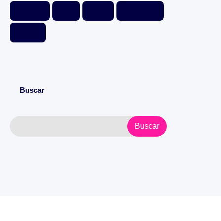
page speed
plugins
premium
woocommerce
wordpress
Buscar