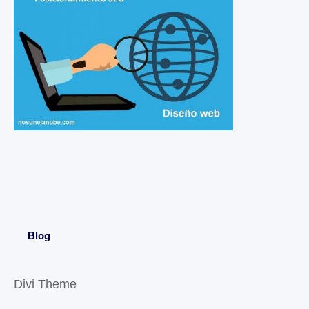
Blog
Divi Theme