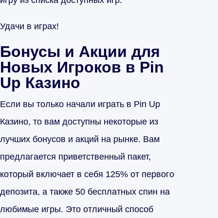
игру из списка доступных игр.
Удачи в играх!
Бонусы и Акции для
Новых Игроков в Pin
Up Казино
Если вы только начали играть в Pin Up
Казино, то вам доступны некоторые из
лучших бонусов и акций на рынке. Вам
предлагается приветственный пакет,
который включает в себя 125% от первого
депозита, а также 50 бесплатных спин на
любимые игры. Это отличный способ