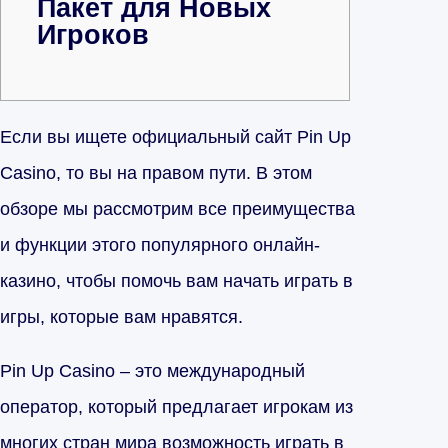
Пакет для Новых
Игроков
Если вы ищете официальный сайт Pin Up
Casino, то вы на правом пути. В этом
обзоре мы рассмотрим все преимущества
и функции этого популярного онлайн-
казино, чтобы помочь вам начать играть в
игры, которые вам нравятся.
Pin Up Casino – это международный
оператор, который предлагает игрокам из
многих стран мира возможность играть в