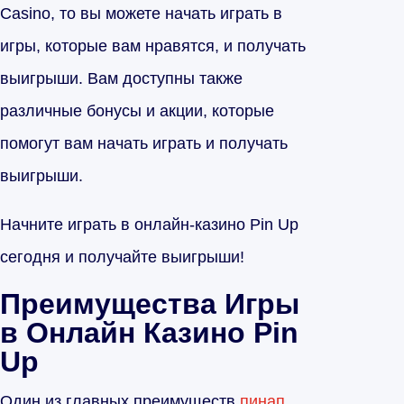
Casino, то вы можете начать играть в
игры, которые вам нравятся, и получать
выигрыши. Вам доступны также
различные бонусы и акции, которые
помогут вам начать играть и получать
выигрыши.
Начните играть в онлайн-казино Pin Up
сегодня и получайте выигрыши!
Преимущества Игры
в Онлайн Казино Pin
Up
Один из главных преимуществ
пинап