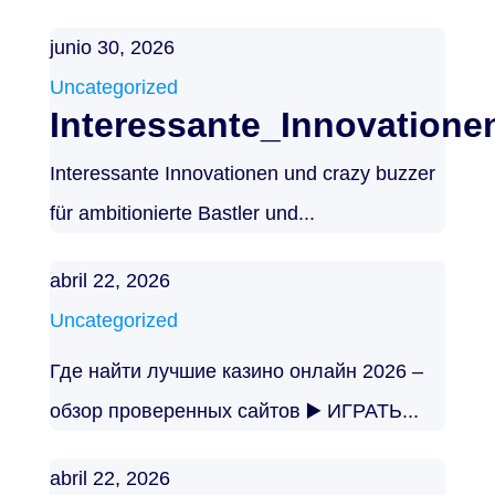
junio 30, 2026
Uncategorized
Interessante_Innovatione
Interessante Innovationen und crazy buzzer
für ambitionierte Bastler und...
abril 22, 2026
Uncategorized
Где найти лучшие казино онлайн 2026 –
обзор проверенных сайтов ▶️ ИГРАТЬ...
abril 22, 2026