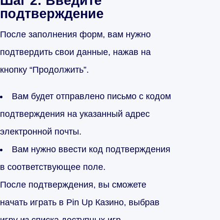
Шаг 2: Введите
подтверждение
После заполнения форм, вам нужно
подтвердить свои данные, нажав на
кнопку “Продолжить”.
Вам будет отправлено письмо с кодом
подтверждения на указанный адрес
электронной почты.
Вам нужно ввести код подтверждения
в соответствующее поле.
После подтверждения, вы сможете
начать играть в Pin Up Казино, выбрав