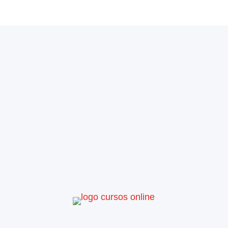
Mantente informado con las
últimas actualizaciones.
Sólamente haremos una única
notificación semanal.
[fluentform id="4"]