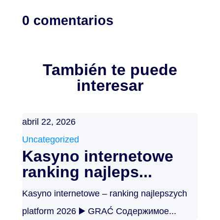
0 comentarios
También te puede
interesar
abril 22, 2026
Uncategorized
Kasyno internetowe
ranking najleps...
Kasyno internetowe – ranking najlepszych
platform 2026 ▶️ GRAĆ Содержимое...