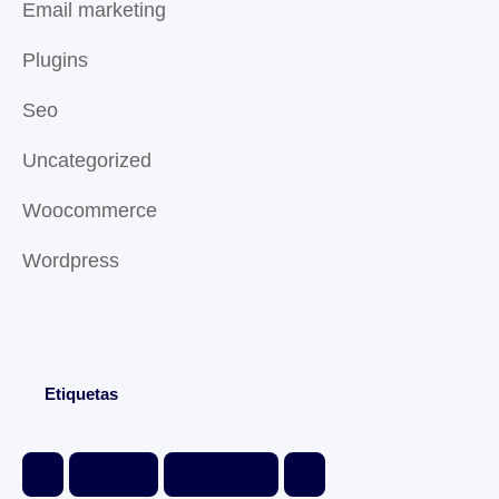
Email marketing
Plugins
Seo
Uncategorized
Woocommerce
Wordpress
Etiquetas
Divi
ecommerce
email marketing
free