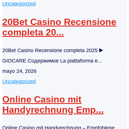
Uncategorized
20Bet Casino Recensione
completa 20...
20Bet Casino Recensione completa 2025 ▶️
GIOCARE Содержимое La piattaforma e...
mayo 24, 2026
Uncategorized
Online Casino mit
Handyrechnung Emp...
Online Casino mit Handyrechnung – Empfohlene