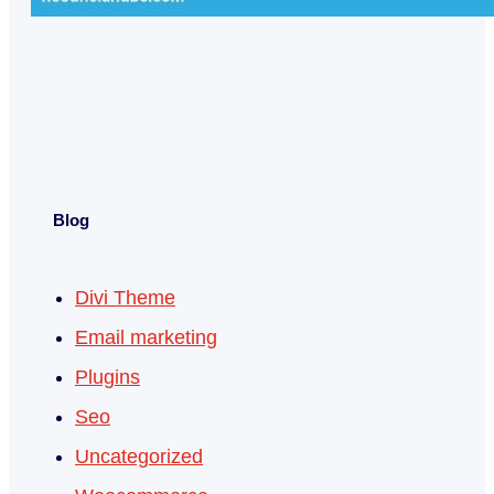
Blog
Divi Theme
Email marketing
Plugins
Seo
Uncategorized