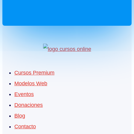
Cursos Premium
Modelos Web
Eventos
Donaciones
Blog
Contacto