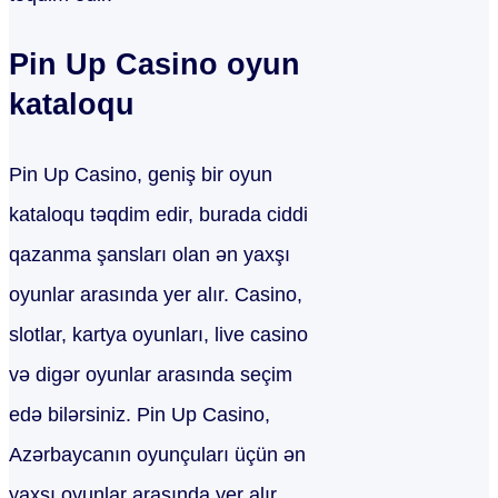
Pin Up Casino oyun
kataloqu
Pin Up Casino, geniş bir oyun
kataloqu təqdim edir, burada ciddi
qazanma şansları olan ən yaxşı
oyunlar arasında yer alır. Casino,
slotlar, kartya oyunları, live casino
və digər oyunlar arasında seçim
edə bilərsiniz. Pin Up Casino,
Azərbaycanın oyunçuları üçün ən
yaxşı oyunlar arasında yer alır,