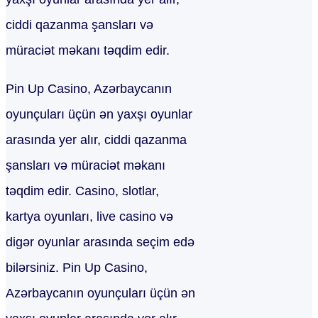
ciddi qazanma şansları və
müraciət məkanı təqdim edir.
Pin Up Casino, Azərbaycanın
oyunçuları üçün ən yaxşı oyunlar
arasında yer alır, ciddi qazanma
şansları və müraciət məkanı
təqdim edir. Casino, slotlar,
kartya oyunları, live casino və
digər oyunlar arasında seçim edə
bilərsiniz. Pin Up Casino,
Azərbaycanın oyunçuları üçün ən