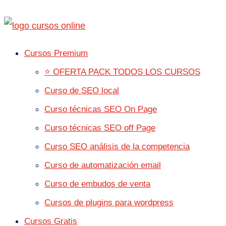
Cursos Premium
⭐ OFERTA PACK TODOS LOS CURSOS
Curso de SEO local
Curso técnicas SEO On Page
Curso técnicas SEO off Page
Curso SEO análisis de la competencia
Curso de automatización email
Curso de embudos de venta
Cursos de plugins para wordpress
Cursos Gratis