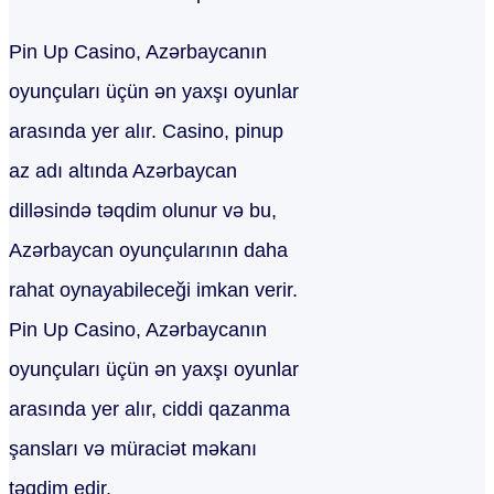
Pin Up Casino, Azərbaycanın
oyunçuları üçün ən yaxşı oyunlar
arasında yer alır. Casino, pinup
az adı altında Azərbaycan
dilləsində təqdim olunur və bu,
Azərbaycan oyunçularının daha
rahat oynayabileceği imkan verir.
Pin Up Casino, Azərbaycanın
oyunçuları üçün ən yaxşı oyunlar
arasında yer alır, ciddi qazanma
şansları və müraciət məkanı
təqdim edir.