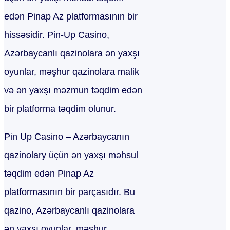
edən Pinap Az platformasının bir
hissəsidir. Pin-Up Casino,
Azərbaycanlı qazinolara ən yaxşı
oyunlar, məşhur qazinolara malik
və ən yaxşı məzmun təqdim edən
bir platforma təqdim olunur.
Pin Up Casino – Azərbaycanın
qazinolary üçün ən yaxşı məhsul
təqdim edən Pinap Az
platformasının bir parçasıdır. Bu
qazino, Azərbaycanlı qazinolara
ən yaxşı oyunlar, məşhur