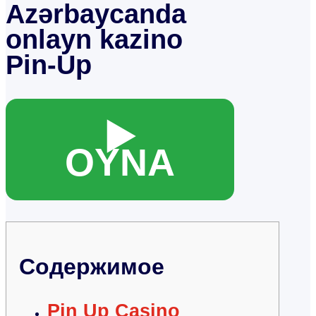
Azərbaycanda
onlayn kazino
Pin-Up
▶️
OYNA
Содержимое
Pin Up Casino