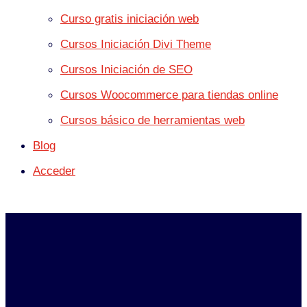
Curso gratis iniciación web
Cursos Iniciación Divi Theme
Cursos Iniciación de SEO
Cursos Woocommerce para tiendas online
Cursos básico de herramientas web
Blog
Acceder