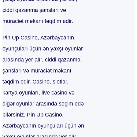
ciddi qazanma şansları və
müraciət məkanı təqdim edir.
Pin Up Casino, Azərbaycanın
oyunçuları üçün ən yaxşı oyunlar
arasında yer alır, ciddi qazanma
şansları və müraciət məkanı
təqdim edir. Casino, slotlar,
kartya oyunları, live casino və
digər oyunlar arasında seçim edə
bilərsiniz. Pin Up Casino,
Azərbaycanın oyunçuları üçün ən
yaxşı oyunlar arasında yer alır,