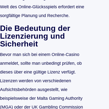
Welt des Online-Glücksspiels erfordert eine
sorgfältige Planung und Recherche.
Die Bedeutung der
Lizenzierung und
Sicherheit
Bevor man sich bei einem Online-Casino
anmeldet, sollte man unbedingt prüfen, ob
dieses über eine gültige Lizenz verfügt.
Lizenzen werden von verschiedenen
Aufsichtsbehörden ausgestellt, wie
beispielsweise der Malta Gaming Authority
(MGA) oder der UK Gambling Commission