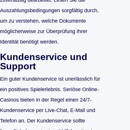
zuverlässig bearbeitet. Lesen Sie die
Auszahlungsbedingungen sorgfältig durch,
um zu verstehen, welche Dokumente
möglicherweise zur Überprüfung Ihrer
Identität benötigt werden.
Kundenservice und
Support
Ein guter Kundenservice ist unerlässlich für
ein positives Spielerlebnis. Seriöse Online-
Casinos bieten in der Regel einen 24/7-
Kundenservice per Live-Chat, E-Mail und
Telefon an. Der Kundenservice sollte