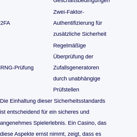
Geschäftsbedingungen
Zwei-Faktor-
2FA
Authentifizierung für
zusätzliche Sicherheit
Regelmäßige
Überprüfung der
RNG-Prüfung
Zufallsgeneratoren
durch unabhängige
Prüfstellen
Die Einhaltung dieser Sicherheitsstandards
ist entscheidend für ein sicheres und
angenehmes Spielerlebnis. Ein Casino, das
diese Aspekte ernst nimmt, zeigt, dass es