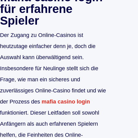
für erfahrene
Spieler
Der Zugang zu Online-Casinos ist
heutzutage einfacher denn je, doch die
Auswahl kann überwältigend sein.
Insbesondere für Neulinge stellt sich die
Frage, wie man ein sicheres und
zuverlässiges Online-Casino findet und wie
der Prozess des
mafia casino login
funktioniert. Dieser Leitfaden soll sowohl
Anfängern als auch erfahrenen Spielern
helfen, die Feinheiten des Online-