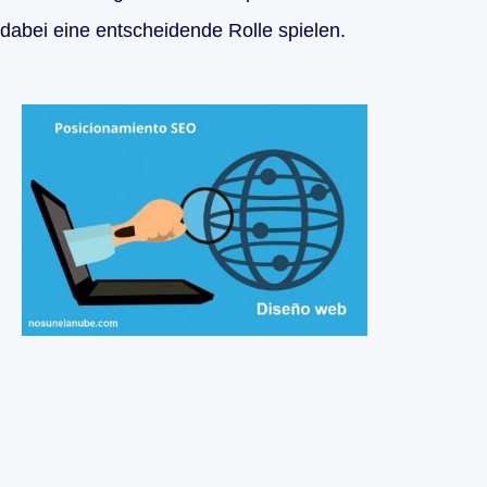
dabei eine entscheidende Rolle spielen.