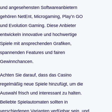
und angesehensten Softwareanbietern
gehören NetEnt, Microgaming, Play’n GO
und Evolution Gaming. Diese Anbieter
entwickeln innovative und hochwertige
Spiele mit ansprechenden Grafiken,
spannenden Features und fairen
Gewinnchancen.
Achten Sie darauf, dass das Casino
regelmäßig neue Spiele hinzufügt, um die
Auswahl frisch und interessant zu halten.
Beliebte Spielautomaten sollten in
verschiedenen Varianten verfügbar sein, und