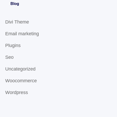
Blog
Divi Theme
Email marketing
Plugins
Seo
Uncategorized
Woocommerce
Wordpress