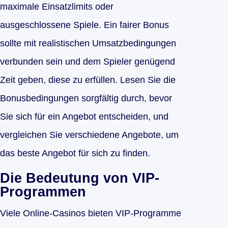
maximale Einsatzlimits oder
ausgeschlossene Spiele. Ein fairer Bonus
sollte mit realistischen Umsatzbedingungen
verbunden sein und dem Spieler genügend
Zeit geben, diese zu erfüllen. Lesen Sie die
Bonusbedingungen sorgfältig durch, bevor
Sie sich für ein Angebot entscheiden, und
vergleichen Sie verschiedene Angebote, um
das beste Angebot für sich zu finden.
Die Bedeutung von VIP-
Programmen
Viele Online-Casinos bieten VIP-Programme