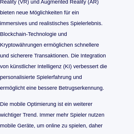
Reality (VR) und Augmented Reality (AR)
bieten neue Möglichkeiten für ein
immersives und realistisches Spielerlebnis.
Blockchain-Technologie und
Kryptowährungen ermöglichen schnellere
und sicherere Transaktionen. Die Integration
von künstlicher Intelligenz (KI) verbessert die
personalisierte Spielerfahrung und
ermöglicht eine bessere Betrugserkennung.
Die mobile Optimierung ist ein weiterer
wichtiger Trend. Immer mehr Spieler nutzen
mobile Geräte, um online zu spielen, daher