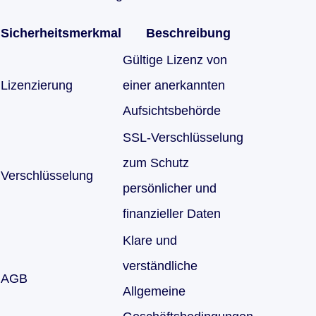
Sicherheitsmerkmal
Beschreibung
Gültige Lizenz von
Lizenzierung
einer anerkannten
Aufsichtsbehörde
SSL-Verschlüsselung
zum Schutz
Verschlüsselung
persönlicher und
finanzieller Daten
Klare und
verständliche
AGB
Allgemeine