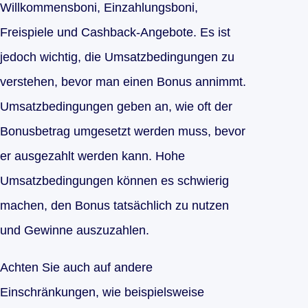
Willkommensboni, Einzahlungsboni,
Freispiele und Cashback-Angebote. Es ist
jedoch wichtig, die Umsatzbedingungen zu
verstehen, bevor man einen Bonus annimmt.
Umsatzbedingungen geben an, wie oft der
Bonusbetrag umgesetzt werden muss, bevor
er ausgezahlt werden kann. Hohe
Umsatzbedingungen können es schwierig
machen, den Bonus tatsächlich zu nutzen
und Gewinne auszuzahlen.
Achten Sie auch auf andere
Einschränkungen, wie beispielsweise