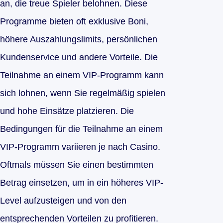
an, die treue Spieler belohnen. Diese
Programme bieten oft exklusive Boni,
höhere Auszahlungslimits, persönlichen
Kundenservice und andere Vorteile. Die
Teilnahme an einem VIP-Programm kann
sich lohnen, wenn Sie regelmäßig spielen
und hohe Einsätze platzieren. Die
Bedingungen für die Teilnahme an einem
VIP-Programm variieren je nach Casino.
Oftmals müssen Sie einen bestimmten
Betrag einsetzen, um in ein höheres VIP-
Level aufzusteigen und von den
entsprechenden Vorteilen zu profitieren.