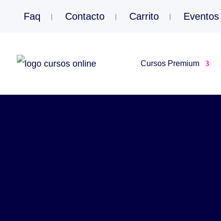
Faq
Contacto
Carrito
Eventos
Cursos Premium