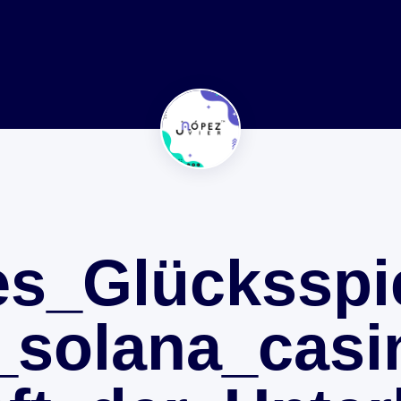
es_Glücksspi
_solana_casi