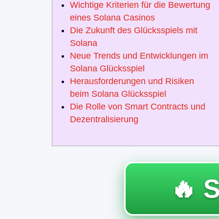
Wichtige Kriterien für die Bewertung
eines Solana Casinos
Die Zukunft des Glücksspiels mit
Solana
Neue Trends und Entwicklungen im
Solana Glücksspiel
Herausforderungen und Risiken
beim Solana Glücksspiel
Die Rolle von Smart Contracts und
Dezentralisierung
🔥 S