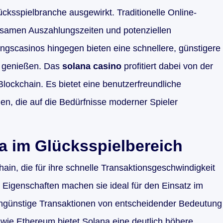
ücksspielbranche ausgewirkt. Traditionelle Online-
gsamen Auszahlungszeiten und potenziellen
ngscasinos hingegen bieten eine schnellere, günstigere
u genießen. Das
solana casino
profitiert dabei von der
lockchain. Es bietet eine benutzerfreundliche
len, die auf die Bedürfnisse moderner Spieler
na im Glücksspielbereich
hain, die für ihre schnelle Transaktionsgeschwindigkeit
 Eigenschaften machen sie ideal für den Einsatz im
engünstige Transaktionen von entscheidender Bedeutung
 wie Ethereum bietet Solana eine deutlich höhere