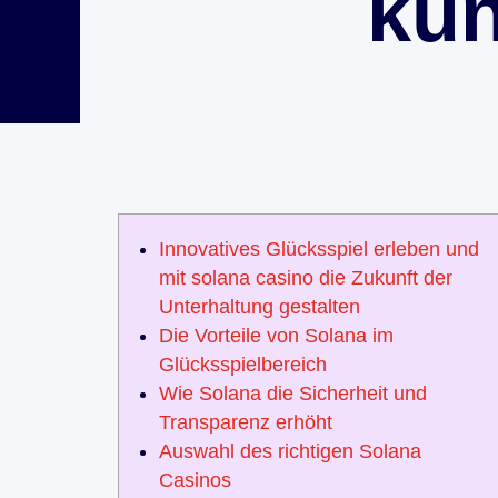
kun
Innovatives Glücksspiel erleben und
mit solana casino die Zukunft der
Unterhaltung gestalten
Die Vorteile von Solana im
Glücksspielbereich
Wie Solana die Sicherheit und
Transparenz erhöht
Auswahl des richtigen Solana
Casinos