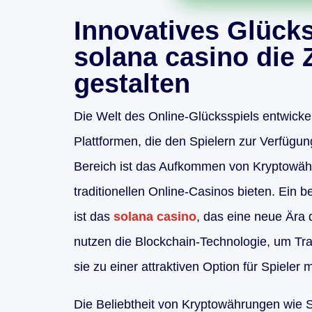
Innovatives Glücks
solana casino die 
gestalten
Die Welt des Online-Glücksspiels entwickelt
Plattformen, die den Spielern zur Verfügu
Bereich ist das Aufkommen von Kryptowähr
traditionellen Online-Casinos bieten. Ei
ist das
solana casino
, das eine neue Ära 
nutzen die Blockchain-Technologie, um Tra
sie zu einer attraktiven Option für Spieler
Die Beliebtheit von Kryptowährungen wie So