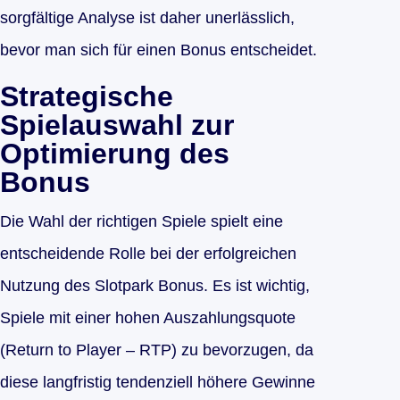
sorgfältige Analyse ist daher unerlässlich,
bevor man sich für einen Bonus entscheidet.
Strategische
Spielauswahl zur
Optimierung des
Bonus
Die Wahl der richtigen Spiele spielt eine
entscheidende Rolle bei der erfolgreichen
Nutzung des Slotpark Bonus. Es ist wichtig,
Spiele mit einer hohen Auszahlungsquote
(Return to Player – RTP) zu bevorzugen, da
diese langfristig tendenziell höhere Gewinne