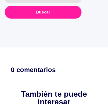
0 comentarios
También te puede
interesar