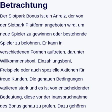
Betrachtung
Der Slotpark Bonus ist ein Anreiz, der von
der Slotpark Plattform angeboten wird, um
neue Spieler zu gewinnen oder bestehende
Spieler zu belohnen. Er kann in
verschiedenen Formen auftreten, darunter
Willkommensboni, Einzahlungsboni,
Freispiele oder auch spezielle Aktionen für
treue Kunden. Die genauen Bedingungen
variieren stark und es ist von entscheidender
Bedeutung, diese vor der Inanspruchnahme
des Bonus genau zu prüfen. Dazu gehören