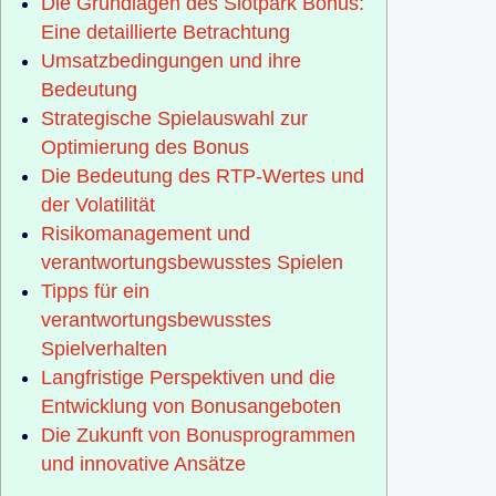
Die Grundlagen des Slotpark Bonus:
Eine detaillierte Betrachtung
Umsatzbedingungen und ihre
Bedeutung
Strategische Spielauswahl zur
Optimierung des Bonus
Die Bedeutung des RTP-Wertes und
der Volatilität
Risikomanagement und
verantwortungsbewusstes Spielen
Tipps für ein
verantwortungsbewusstes
Spielverhalten
Langfristige Perspektiven und die
Entwicklung von Bonusangeboten
Die Zukunft von Bonusprogrammen
und innovative Ansätze