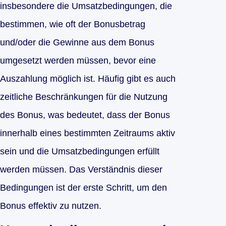
insbesondere die Umsatzbedingungen, die
bestimmen, wie oft der Bonusbetrag
und/oder die Gewinne aus dem Bonus
umgesetzt werden müssen, bevor eine
Auszahlung möglich ist. Häufig gibt es auch
zeitliche Beschränkungen für die Nutzung
des Bonus, was bedeutet, dass der Bonus
innerhalb eines bestimmten Zeitraums aktiv
sein und die Umsatzbedingungen erfüllt
werden müssen. Das Verständnis dieser
Bedingungen ist der erste Schritt, um den
Bonus effektiv zu nutzen.