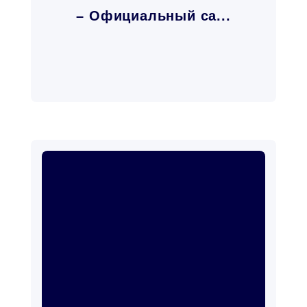
– Официальный са...