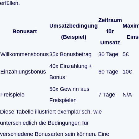
erfüllen.
Zeitraum
Umsatzbedingung
Maxim
Bonusart
für
(Beispiel)
Eins
Umsatz
Willkommensbonus
35x Bonusbetrag
30 Tage
5€
40x Einzahlung +
Einzahlungsbonus
60 Tage
10€
Bonus
50x Gewinn aus
Freispiele
7 Tage
N/A
Freispielen
Diese Tabelle illustriert exemplarisch, wie
unterschiedlich die Bedingungen für
verschiedene Bonusarten sein können. Eine