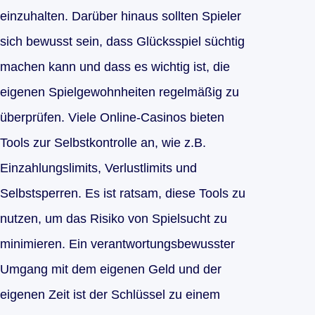
einzuhalten. Darüber hinaus sollten Spieler
sich bewusst sein, dass Glücksspiel süchtig
machen kann und dass es wichtig ist, die
eigenen Spielgewohnheiten regelmäßig zu
überprüfen. Viele Online-Casinos bieten
Tools zur Selbstkontrolle an, wie z.B.
Einzahlungslimits, Verlustlimits und
Selbstsperren. Es ist ratsam, diese Tools zu
nutzen, um das Risiko von Spielsucht zu
minimieren. Ein verantwortungsbewusster
Umgang mit dem eigenen Geld und der
eigenen Zeit ist der Schlüssel zu einem