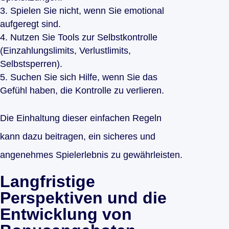
Spielen Sie nicht, wenn Sie emotional
aufgeregt sind.
Nutzen Sie Tools zur Selbstkontrolle
(Einzahlungslimits, Verlustlimits,
Selbstsperren).
Suchen Sie sich Hilfe, wenn Sie das
Gefühl haben, die Kontrolle zu verlieren.
Die Einhaltung dieser einfachen Regeln
kann dazu beitragen, ein sicheres und
angenehmes Spielerlebnis zu gewährleisten.
Langfristige
Perspektiven und die
Entwicklung von