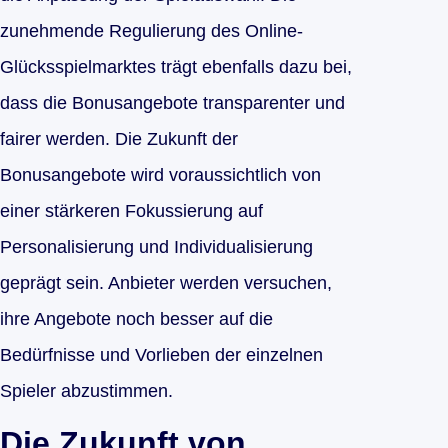
zunehmende Regulierung des Online-
Glücksspielmarktes trägt ebenfalls dazu bei,
dass die Bonusangebote transparenter und
fairer werden. Die Zukunft der
Bonusangebote wird voraussichtlich von
einer stärkeren Fokussierung auf
Personalisierung und Individualisierung
geprägt sein. Anbieter werden versuchen,
ihre Angebote noch besser auf die
Bedürfnisse und Vorlieben der einzelnen
Spieler abzustimmen.
Die Zukunft von