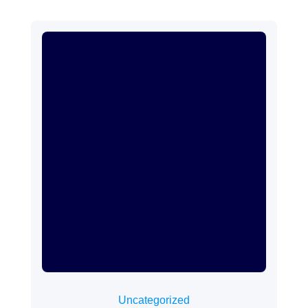
mayo 4, 2026
Uncategorized