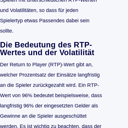
Spielen mit unterschiedlichen RTP-Werten
und Volatilitäten, so dass für jeden
Spielertyp etwas Passendes dabei sein
sollte.
Die Bedeutung des RTP-
Wertes und der Volatilität
Der Return to Player (RTP)-Wert gibt an,
welcher Prozentsatz der Einsätze langfristig
an die Spieler zurückgezahlt wird. Ein RTP-
Wert von 96% bedeutet beispielsweise, dass
langfristig 96% der eingesetzten Gelder als
Gewinne an die Spieler ausgeschüttet
werden. Es ist wichtig zu beachten, dass der