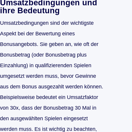
Umsatzbedingungen und
ihre Bedeutung
Umsatzbedingungen sind der wichtigste
Aspekt bei der Bewertung eines
Bonusangebots. Sie geben an, wie oft der
Bonusbetrag (oder Bonusbetrag plus
Einzahlung) in qualifizierenden Spielen
umgesetzt werden muss, bevor Gewinne
aus dem Bonus ausgezahlt werden können.
Beispielsweise bedeutet ein Umsatzfaktor
von 30x, dass der Bonusbetrag 30 Mal in
den ausgewählten Spielen eingesetzt
werden muss. Es ist wichtig zu beachten,