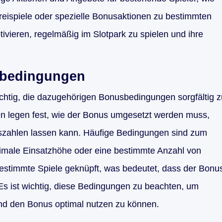
Freispiele oder spezielle Bonusaktionen zu bestimmten
tivieren, regelmäßig im Slotpark zu spielen und ihre
sbedingungen
chtig, die dazugehörigen Bonusbedingungen sorgfältig z
n legen fest, wie der Bonus umgesetzt werden muss,
szahlen lassen kann. Häufige Bedingungen sind zum
ximale Einsatzhöhe oder eine bestimmte Anzahl von
estimmte Spiele geknüpft, was bedeutet, dass der Bonu
 Es ist wichtig, diese Bedingungen zu beachten, um
nd den Bonus optimal nutzen zu können.