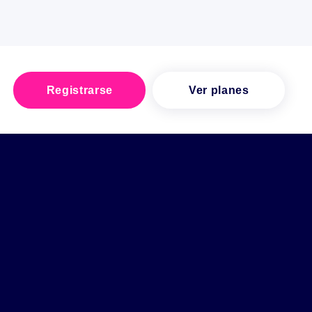
Registrarse
Ver planes