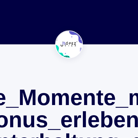
he_Momente_
bonus_erlebe