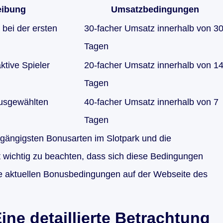
eibung
Umsatzbedingungen
 bei der ersten
30-facher Umsatz innerhalb von 3
Tagen
aktive Spieler
20-facher Umsatz innerhalb von 1
Tagen
ausgewählten
40-facher Umsatz innerhalb von 7
Tagen
e gängigsten Bonusarten im Slotpark und die
wichtig zu beachten, dass sich diese Bedingungen
e aktuellen Bonusbedingungen auf der Webseite des
Eine detaillierte Betrachtung