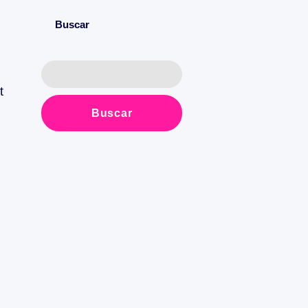
Buscar
t