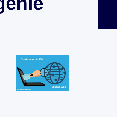
genie