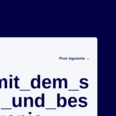
Post siguiente
→
mit_dem_s
n_und_bes