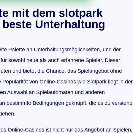
e mit dem slotpark
 beste Unterhaltung
eite Palette an Unterhaltungsmöglichkeiten, und der
t für sowohl neue als auch erfahrene Spieler. Dieser
eten und bietet die Chance, das Spielangebot ohne
 Popularität von Online-Casinos wie Slotpark liegt in der
igen Auswahl an Spielautomaten und anderen
t an bestimmte Bedingungen geknüpft, die es zu verstehe
ziehen.
es Online-Casinos ist nicht nur das Angebot an Spielen,