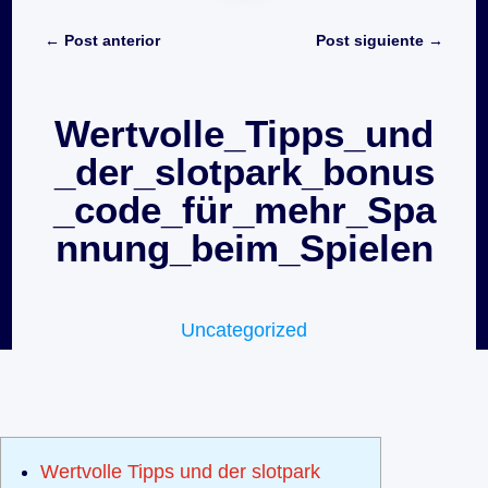
←
Post anterior
Post siguiente
→
Wertvolle_Tipps_und
_der_slotpark_bonus
_code_für_mehr_Spa
nnung_beim_Spielen
Uncategorized
Wertvolle Tipps und der slotpark