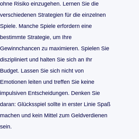
ohne Risiko einzugehen. Lernen Sie die
verschiedenen Strategien für die einzelnen
Spiele. Manche Spiele erfordern eine
bestimmte Strategie, um Ihre
Gewinnchancen zu maximieren. Spielen Sie
diszipliniert und halten Sie sich an Ihr
Budget. Lassen Sie sich nicht von
Emotionen leiten und treffen Sie keine
impulsiven Entscheidungen. Denken Sie
daran: Glücksspiel sollte in erster Linie Spaß
machen und kein Mittel zum Geldverdienen
sein.