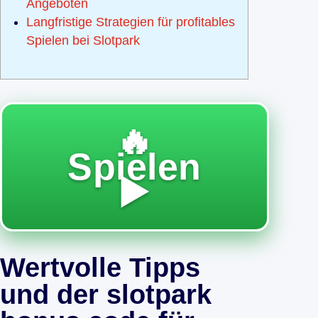
Angeboten
Langfristige Strategien für profitables
Spielen bei Slotpark
🔥
Spielen
▶️
Wertvolle Tipps
und der slotpark