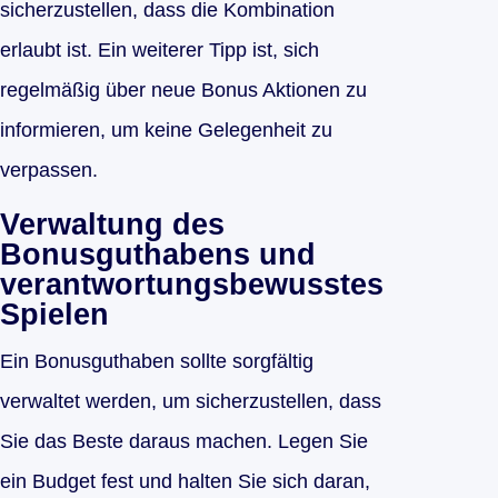
sicherzustellen, dass die Kombination
erlaubt ist. Ein weiterer Tipp ist, sich
regelmäßig über neue Bonus Aktionen zu
informieren, um keine Gelegenheit zu
verpassen.
Verwaltung des
Bonusguthabens und
verantwortungsbewusstes
Spielen
Ein Bonusguthaben sollte sorgfältig
verwaltet werden, um sicherzustellen, dass
Sie das Beste daraus machen. Legen Sie
ein Budget fest und halten Sie sich daran,