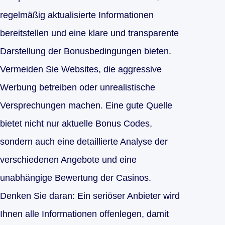
regelmäßig aktualisierte Informationen
bereitstellen und eine klare und transparente
Darstellung der Bonusbedingungen bieten.
Vermeiden Sie Websites, die aggressive
Werbung betreiben oder unrealistische
Versprechungen machen. Eine gute Quelle
bietet nicht nur aktuelle Bonus Codes,
sondern auch eine detaillierte Analyse der
verschiedenen Angebote und eine
unabhängige Bewertung der Casinos.
Denken Sie daran: Ein seriöser Anbieter wird
Ihnen alle Informationen offenlegen, damit