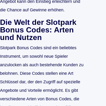
Angebot kann den Einstieg erleichtern und
die Chance auf Gewinne erhöhen.
Die Welt der Slotpark
Bonus Codes: Arten
und Nutzen
Slotpark Bonus Codes sind ein beliebtes
Instrument, um sowohl neue Spieler
anzulocken als auch bestehende Kunden zu
belohnen. Diese Codes stellen eine Art
Schlüssel dar, der den Zugriff auf spezielle
Angebote und Vorteile ermöglicht. Es gibt
verschiedene Arten von Bonus Codes, die