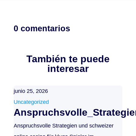
0 comentarios
También te puede
interesar
junio 25, 2026
Uncategorized
Anspruchsvolle_Strategi
Anspruchsvolle Strategien und schweizer