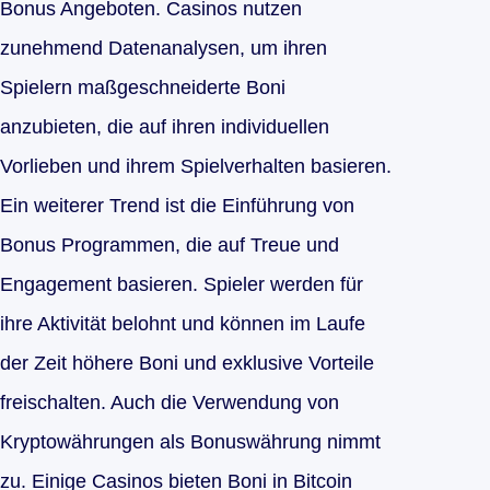
Bonus Angeboten. Casinos nutzen
zunehmend Datenanalysen, um ihren
Spielern maßgeschneiderte Boni
anzubieten, die auf ihren individuellen
Vorlieben und ihrem Spielverhalten basieren.
Ein weiterer Trend ist die Einführung von
Bonus Programmen, die auf Treue und
Engagement basieren. Spieler werden für
ihre Aktivität belohnt und können im Laufe
der Zeit höhere Boni und exklusive Vorteile
freischalten. Auch die Verwendung von
Kryptowährungen als Bonuswährung nimmt
zu. Einige Casinos bieten Boni in Bitcoin