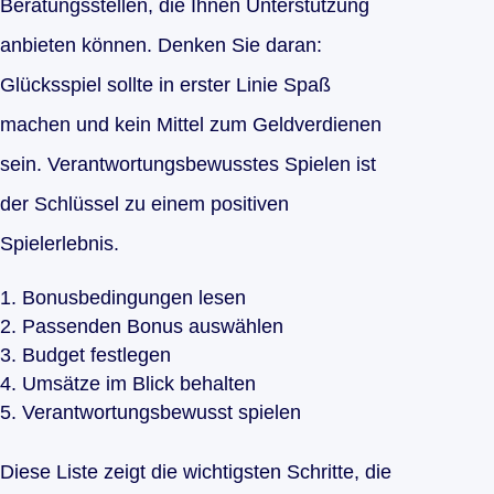
Beratungsstellen, die Ihnen Unterstützung
anbieten können. Denken Sie daran:
Glücksspiel sollte in erster Linie Spaß
machen und kein Mittel zum Geldverdienen
sein. Verantwortungsbewusstes Spielen ist
der Schlüssel zu einem positiven
Spielerlebnis.
Bonusbedingungen lesen
Passenden Bonus auswählen
Budget festlegen
Umsätze im Blick behalten
Verantwortungsbewusst spielen
Diese Liste zeigt die wichtigsten Schritte, die