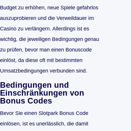
Budget zu erhöhen, neue Spiele gefahrlos
auszuprobieren und die Verweildauer im
Casino zu verlängern. Allerdings ist es
wichtig, die jeweiligen Bedingungen genau
zu prüfen, bevor man einen Bonuscode
einlöst, da diese oft mit bestimmten
Umsatzbedingungen verbunden sind.
Bedingungen und
Einschränkungen von
Bonus Codes
Bevor Sie einen Slotpark Bonus Code
einlösen, ist es unerlässlich, die damit