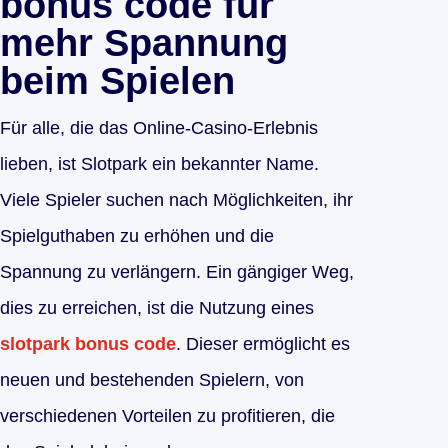
bonus code für
mehr Spannung
beim Spielen
Für alle, die das Online-Casino-Erlebnis
lieben, ist Slotpark ein bekannter Name.
Viele Spieler suchen nach Möglichkeiten, ihr
Spielguthaben zu erhöhen und die
Spannung zu verlängern. Ein gängiger Weg,
dies zu erreichen, ist die Nutzung eines
slotpark bonus code
. Dieser ermöglicht es
neuen und bestehenden Spielern, von
verschiedenen Vorteilen zu profitieren, die