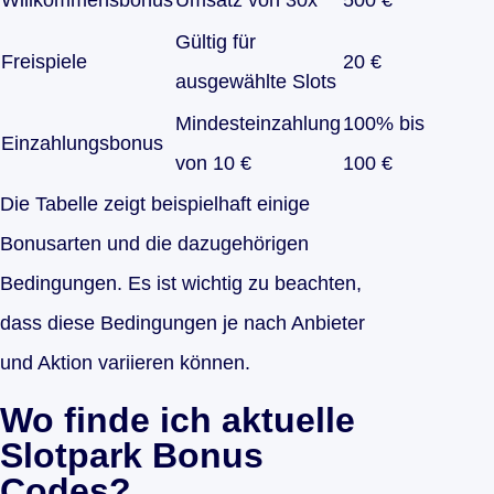
Willkommensbonus
Umsatz von 30x
500 €
Gültig für
Freispiele
20 €
ausgewählte Slots
Mindesteinzahlung
100% bis
Einzahlungsbonus
von 10 €
100 €
Die Tabelle zeigt beispielhaft einige
Bonusarten und die dazugehörigen
Bedingungen. Es ist wichtig zu beachten,
dass diese Bedingungen je nach Anbieter
und Aktion variieren können.
Wo finde ich aktuelle
Slotpark Bonus
Codes?