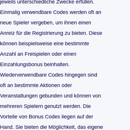
jeweils unterschiedliche Zwecke erfüllen.
Einmalig verwendbare Codes werden oft an
neue Spieler vergeben, um ihnen einen
Anreiz für die Registrierung zu bieten. Diese
können beispielsweise eine bestimmte
Anzahl an Freispielen oder einen
Einzahlungsbonus beinhalten.
Wiederverwendbare Codes hingegen sind
oft an bestimmte Aktionen oder
Veranstaltungen gebunden und können von
mehreren Spielern genutzt werden. Die
Vorteile von Bonus Codes liegen auf der
Hand. Sie bieten die Möglichkeit, das eigene