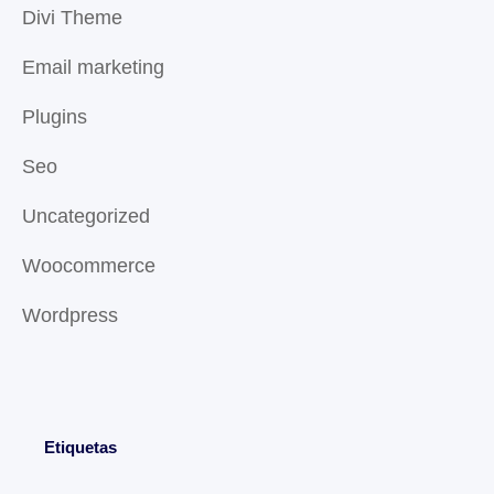
Divi Theme
Email marketing
Plugins
Seo
Uncategorized
Woocommerce
Wordpress
Etiquetas