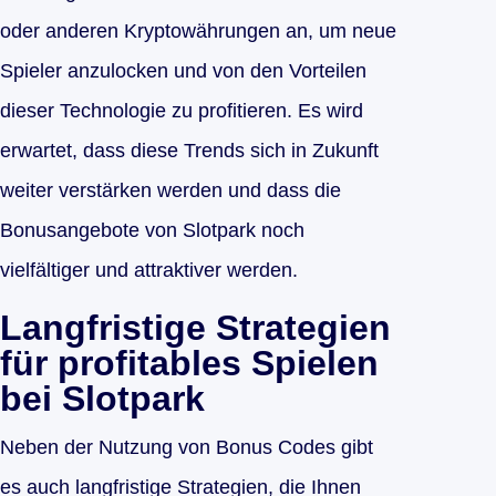
oder anderen Kryptowährungen an, um neue
Spieler anzulocken und von den Vorteilen
dieser Technologie zu profitieren. Es wird
erwartet, dass diese Trends sich in Zukunft
weiter verstärken werden und dass die
Bonusangebote von Slotpark noch
vielfältiger und attraktiver werden.
Langfristige Strategien
für profitables Spielen
bei Slotpark
Neben der Nutzung von Bonus Codes gibt
es auch langfristige Strategien, die Ihnen