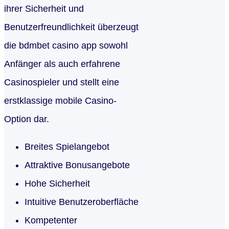
ihrer Sicherheit und
Benutzerfreundlichkeit überzeugt
die bdmbet casino app sowohl
Anfänger als auch erfahrene
Casinospieler und stellt eine
erstklassige mobile Casino-
Option dar.
Breites Spielangebot
Attraktive Bonusangebote
Hohe Sicherheit
Intuitive Benutzeroberfläche
Kompetenter