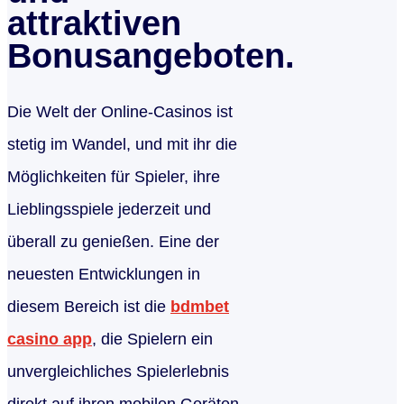
attraktiven
Bonusangeboten.
Die Welt der Online-Casinos ist
stetig im Wandel, und mit ihr die
Möglichkeiten für Spieler, ihre
Lieblingsspiele jederzeit und
überall zu genießen. Eine der
neuesten Entwicklungen in
diesem Bereich ist die
bdmbet
casino app
, die Spielern ein
unvergleichliches Spielerlebnis
direkt auf ihren mobilen Geräten