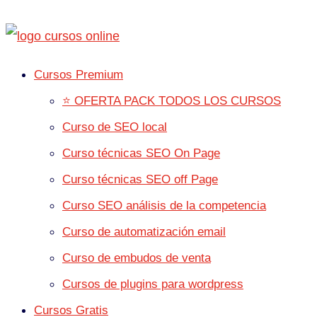
Cursos Premium
⭐ OFERTA PACK TODOS LOS CURSOS
Curso de SEO local
Curso técnicas SEO On Page
Curso técnicas SEO off Page
Curso SEO análisis de la competencia
Curso de automatización email
Curso de embudos de venta
Cursos de plugins para wordpress
Cursos Gratis