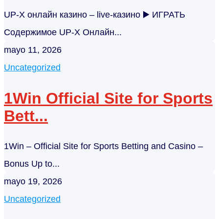
UP-X онлайн казино – live-казино ▶️ ИГРАТЬ
Содержимое UP-X Онлайн...
mayo 11, 2026
Uncategorized
1Win Official Site for Sports
Bett...
1Win – Official Site for Sports Betting and Casino –
Bonus Up to...
mayo 19, 2026
Uncategorized