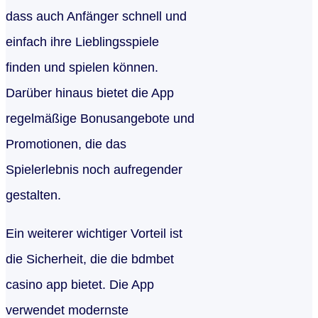
dass auch Anfänger schnell und
einfach ihre Lieblingsspiele
finden und spielen können.
Darüber hinaus bietet die App
regelmäßige Bonusangebote und
Promotionen, die das
Spielerlebnis noch aufregender
gestalten.
Ein weiterer wichtiger Vorteil ist
die Sicherheit, die die bdmbet
casino app bietet. Die App
verwendet modernste