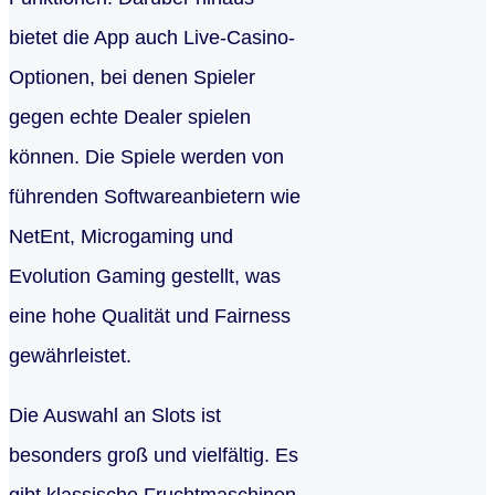
bietet die App auch Live-Casino-
Optionen, bei denen Spieler
gegen echte Dealer spielen
können. Die Spiele werden von
führenden Softwareanbietern wie
NetEnt, Microgaming und
Evolution Gaming gestellt, was
eine hohe Qualität und Fairness
gewährleistet.
Die Auswahl an Slots ist
besonders groß und vielfältig. Es
gibt klassische Fruchtmaschinen,