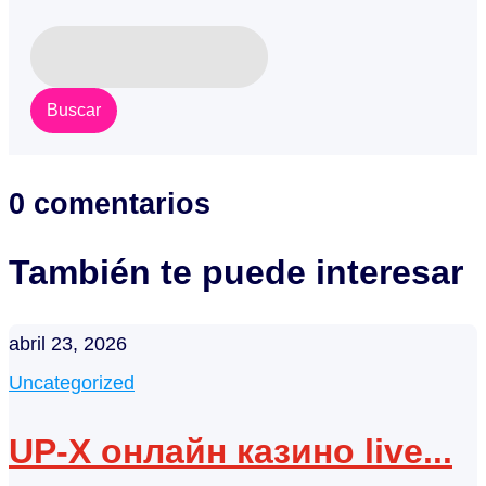
Buscar:
0 comentarios
También te puede interesar
abril 23, 2026
Uncategorized
UP-X онлайн казино live...