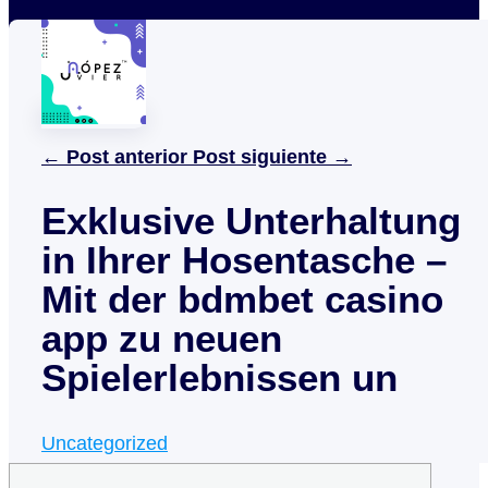
←
Post anterior
Post siguiente
→
Exklusive Unterhaltung
in Ihrer Hosentasche –
Mit der bdmbet casino
app zu neuen
Spielerlebnissen un
Uncategorized