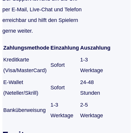
per E-Mail, Live-Chat und Telefon
erreichbar und hilft den Spielern
gerne weiter.
Zahlungsmethode
Einzahlung
Auszahlung
Kreditkarte
1-3
Sofort
(Visa/MasterCard)
Werktage
E-Wallet
24-48
Sofort
(Neteller/Skrill)
Stunden
1-3
2-5
Banküberweisung
Werktage
Werktage