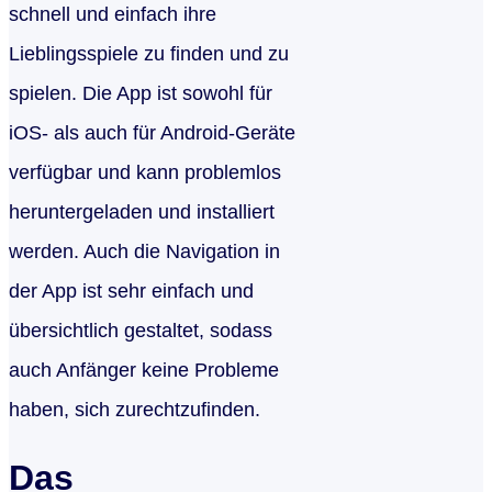
schnell und einfach ihre
Lieblingsspiele zu finden und zu
spielen. Die App ist sowohl für
iOS- als auch für Android-Geräte
verfügbar und kann problemlos
heruntergeladen und installiert
werden. Auch die Navigation in
der App ist sehr einfach und
übersichtlich gestaltet, sodass
auch Anfänger keine Probleme
haben, sich zurechtzufinden.
Das