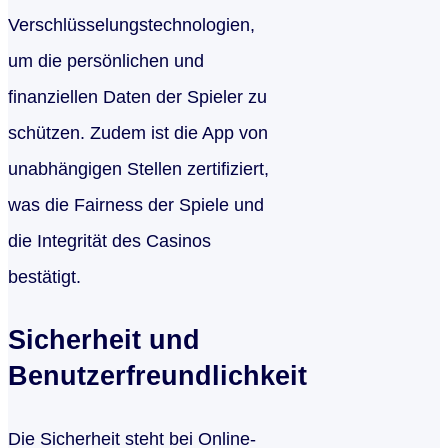
Verschlüsselungstechnologien,
um die persönlichen und
finanziellen Daten der Spieler zu
schützen. Zudem ist die App von
unabhängigen Stellen zertifiziert,
was die Fairness der Spiele und
die Integrität des Casinos
bestätigt.
Sicherheit und
Benutzerfreundlichkeit
Die Sicherheit steht bei Online-