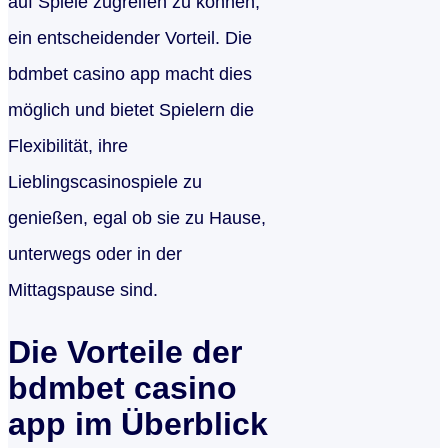
auf Spiele zugreifen zu können,
ein entscheidender Vorteil. Die
bdmbet casino app macht dies
möglich und bietet Spielern die
Flexibilität, ihre
Lieblingscasinospiele zu
genießen, egal ob sie zu Hause,
unterwegs oder in der
Mittagspause sind.
Die Vorteile der
bdmbet casino
app im Überblick