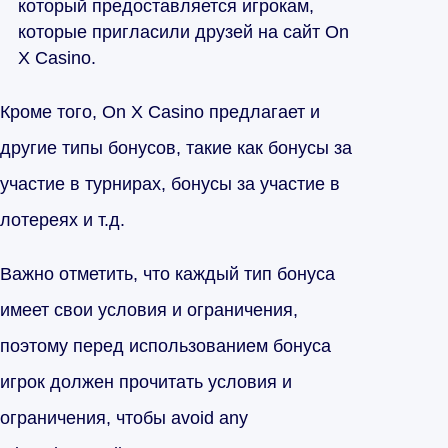
который предоставляется игрокам,
которые пригласили друзей на сайт On
X Casino.
Кроме того, On X Casino предлагает и
другие типы бонусов, такие как бонусы за
участие в турнирах, бонусы за участие в
лотереях и т.д.
Важно отметить, что каждый тип бонуса
имеет свои условия и ограничения,
поэтому перед использованием бонуса
игрок должен прочитать условия и
ограничения, чтобы avoid any