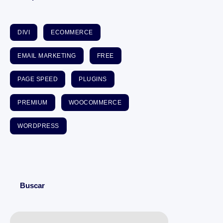
DIVI
ECOMMERCE
EMAIL MARKETING
FREE
PAGE SPEED
PLUGINS
PREMIUM
WOOCOMMERCE
WORDPRESS
Buscar