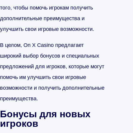
того, чтобы помочь игрокам получить
дополнительные преимущества и
улучшить свои игровые возможности.
В целом, On X Casino предлагает
широкий выбор бонусов и специальных
предложений для игроков, которые могут
помочь им улучшить свои игровые
возможности и получить дополнительные
преимущества.
Бонусы для новых
игроков