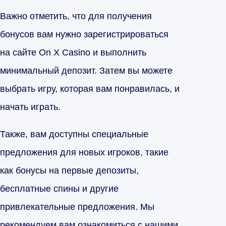
Важно отметить, что для получения
бонусов вам нужно зарегистрироваться
на сайте On X Casino и выполнить
минимальный депозит. Затем вы можете
выбрать игру, которая вам понравилась, и
начать играть.
Также, вам доступны специальные
предложения для новых игроков, такие
как бонусы на первые депозиты,
бесплатные спины и другие
привлекательные предложения. Мы
рекомендуем вам ознакомиться с нашими