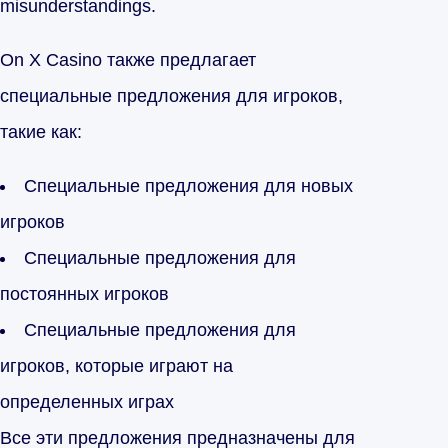
misunderstandings.
On X Casino также предлагает
специальные предложения для игроков,
такие как:
Специальные предложения для новых
игроков
Специальные предложения для
постоянных игроков
Специальные предложения для
игроков, которые играют на
определенных играх
Все эти предложения предназначены для