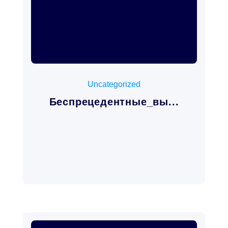
junio 23, 2026
Uncategorized
Беспрецедентные_вы...