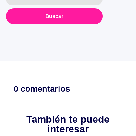
0 comentarios
También te puede
interesar