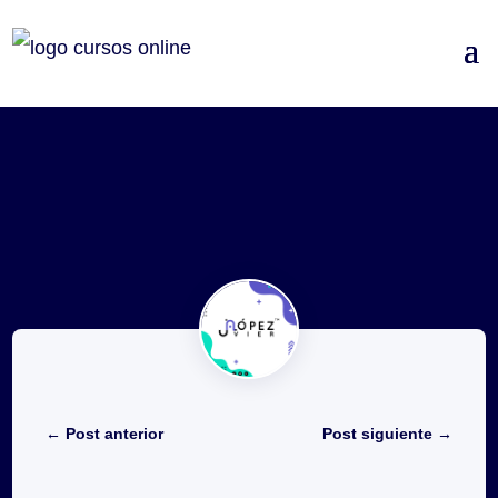
←
Post anterior
Post siguiente
→