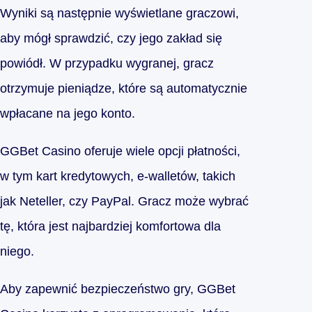
Wyniki są następnie wyświetlane graczowi,
aby mógł sprawdzić, czy jego zakład się
powiódł. W przypadku wygranej, gracz
otrzymuje pieniądze, które są automatycznie
wpłacane na jego konto.
GGBet Casino oferuje wiele opcji płatności,
w tym kart kredytowych, e-walletów, takich
jak Neteller, czy PayPal. Gracz może wybrać
tę, która jest najbardziej komfortowa dla
niego.
Aby zapewnić bezpieczeństwo gry, GGBet