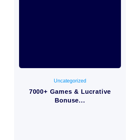
mayo 19, 2026
Uncategorized
7000+ Games & Lucrative
Bonuse...