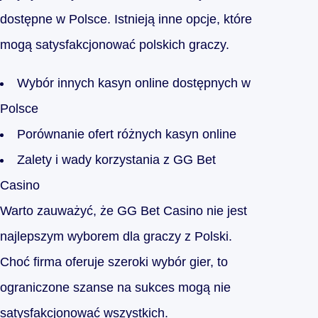
dostępne w Polsce. Istnieją inne opcje, które
mogą satysfakcjonować polskich graczy.
Wybór innych kasyn online dostępnych w
Polsce
Porównanie ofert różnych kasyn online
Zalety i wady korzystania z GG Bet
Casino
Warto zauważyć, że GG Bet Casino nie jest
najlepszym wyborem dla graczy z Polski.
Choć firma oferuje szeroki wybór gier, to
ograniczone szanse na sukces mogą nie
satysfakcjonować wszystkich.