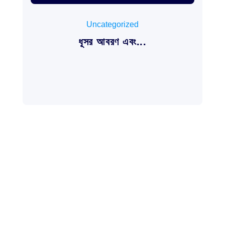
Uncategorized
ধূসর আবরণ এবং...
Noticias de