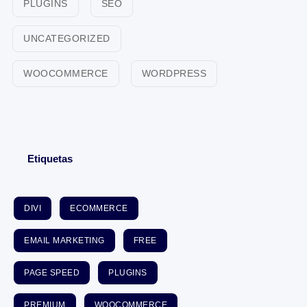
PLUGINS
SEO
UNCATEGORIZED
WOOCOMMERCE
WORDPRESS
Etiquetas
DIVI
ECOMMERCE
EMAIL MARKETING
FREE
PAGE SPEED
PLUGINS
PREMIUM
WOOCOMMERCE