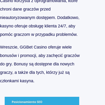
Casino korzysta z oprogramowania, które
chroni dane graczów przed
nieautoryzowanym dostępem. Dodatkowo,
kasyno oferuje obsługę klienta 24/7, aby
pomóc graczom w przypadku problemów.
Wreszcie, GGBet Casino oferuje wiele
bonusów i promocji, aby zachęcić graczów
do gry. Bonusy są dostępne dla nowych
graczy, a także dla tych, którzy już są
członkami kasyna.