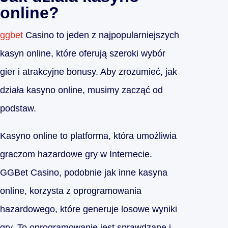
online?
ggbet
Casino to jeden z najpopularniejszych
kasyn online, które oferują szeroki wybór
gier i atrakcyjne bonusy. Aby zrozumieć, jak
działa kasyno online, musimy zacząć od
podstaw.
Kasyno online to platforma, która umożliwia
graczom hazardowe gry w Internecie.
GGBet Casino, podobnie jak inne kasyna
online, korzysta z oprogramowania
hazardowego, które generuje losowe wyniki
gry. To oprogramowanie jest sprawdzane i