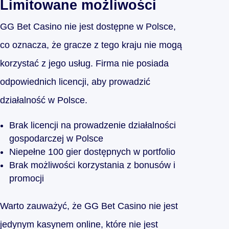
Limitowane możliwości
GG Bet Casino nie jest dostępne w Polsce,
co oznacza, że gracze z tego kraju nie mogą
korzystać z jego usług. Firma nie posiada
odpowiednich licencji, aby prowadzić
działalność w Polsce.
Brak licencji na prowadzenie działalności
gospodarczej w Polsce
Niepełne 100 gier dostępnych w portfolio
Brak możliwości korzystania z bonusów i
promocji
Warto zauważyć, że GG Bet Casino nie jest
jedynym kasynem online, które nie jest