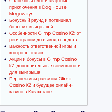
Солнечный слот и азартные
приключения в Dog House
Megaways
Бонусный раунд и потенциал
больших выигрышей
Особенности Olimp Casino KZ: от
регистрации до вывода средств
Важность ответственной игры и
контроль ставок
Акции и бонусы в Olimp Casino
KZ: дополнительные возможности
для выигрыша
Перспективы развития Olimp
Casino KZ и будущее онлайн-
казино в Казахстане