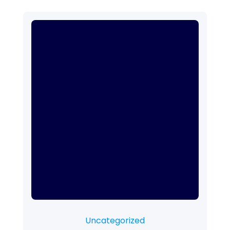
abril 28, 2026
Uncategorized