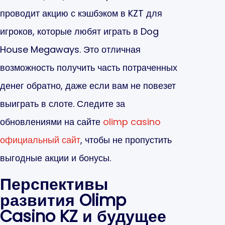
проводит акцию с кэшбэком в KZT для
игроков, которые любят играть в Dog
House Megaways. Это отличная
возможность получить часть потраченных
денег обратно, даже если вам не повезет
выиграть в слоте. Следите за
обновлениями на сайте
olimp casino
официальный сайт
, чтобы не пропустить
выгодные акции и бонусы.
Перспективы
развития Olimp
Casino KZ и будущее