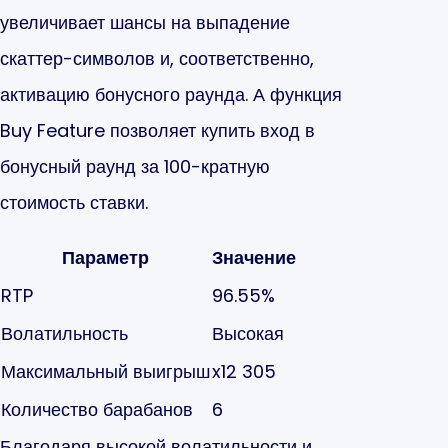
увеличивает шансы на выпадение
скаттер-символов и, соответственно,
активацию бонусного раунда. А функция
Buy Feature позволяет купить вход в
бонусный раунд за 100-кратную
стоимость ставки.
Параметр
Значение
RTP
96.55%
Волатильность
Высокая
Максимальный выигрыш
x12 305
Количество барабанов
6
Благодаря высокой волатильности и