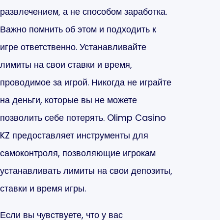
развлечением, а не способом заработка.
Важно помнить об этом и подходить к
игре ответственно. Устанавливайте
лимиты на свои ставки и время,
проводимое за игрой. Никогда не играйте
на деньги, которые вы не можете
позволить себе потерять. Olimp Casino
KZ предоставляет инструменты для
самоконтроля, позволяющие игрокам
устанавливать лимиты на свои депозиты,
ставки и время игры.
Если вы чувствуете, что у вас