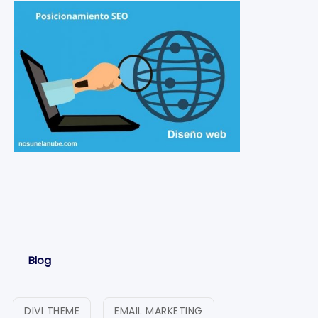
Blog
DIVI THEME
EMAIL MARKETING