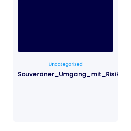
junio 25, 2026
Uncategorized
Souveräner_Umgang_mit_Risiken_