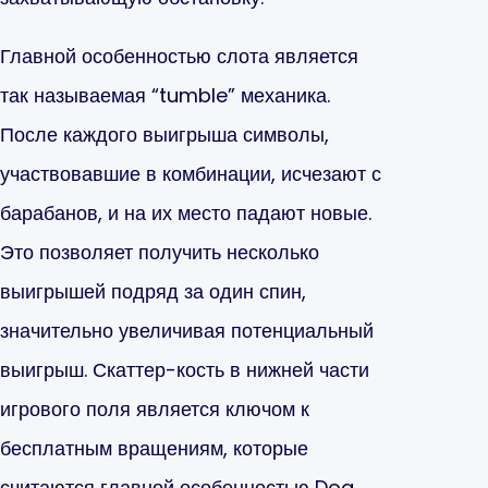
Главной особенностью слота является
так называемая “tumble” механика.
После каждого выигрыша символы,
участвовавшие в комбинации, исчезают с
барабанов, и на их место падают новые.
Это позволяет получить несколько
выигрышей подряд за один спин,
значительно увеличивая потенциальный
выигрыш. Скаттер-кость в нижней части
игрового поля является ключом к
бесплатным вращениям, которые
считаются главной особенностью Dog