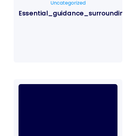
Uncategorized
Essential_guidance_surrounding_wi