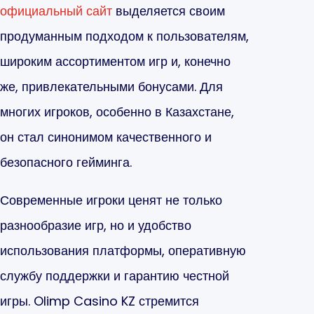
официальный сайт
выделяется своим
продуманным подходом к пользователям,
широким ассортиментом игр и, конечно
же, привлекательными бонусами. Для
многих игроков, особенно в Казахстане,
он стал синонимом качественного и
безопасного гейминга.
Современные игроки ценят не только
разнообразие игр, но и удобство
использования платформы, оперативную
службу поддержки и гарантию честной
игры. Olimp Casino KZ стремится