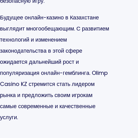
безопасную игру.
Будущее онлайн-казино в Казахстане
выглядит многообещающим. С развитием
технологий и изменением
законодательства в этой сфере
ожидается дальнейший рост и
популяризация онлайн-гемблинга. Olimp
Casino KZ стремится стать лидером
рынка и предложить своим игрокам
самые современные и качественные
услуги.