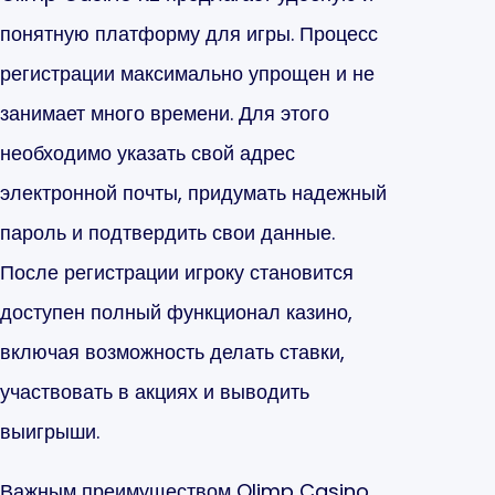
понятную платформу для игры. Процесс
регистрации максимально упрощен и не
занимает много времени. Для этого
необходимо указать свой адрес
электронной почты, придумать надежный
пароль и подтвердить свои данные.
После регистрации игроку становится
доступен полный функционал казино,
включая возможность делать ставки,
участвовать в акциях и выводить
выигрыши.
Важным преимуществом Olimp Casino