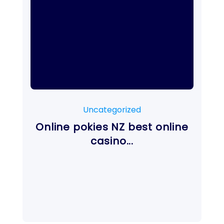
mayo 8, 2026
Uncategorized
Online pokies NZ best online
casino...