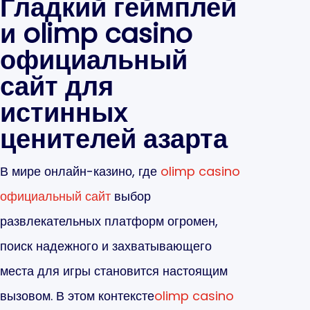
Гладкий геймплей
и olimp casino
официальный
сайт для
истинных
ценителей азарта
В мире онлайн-казино, где
olimp casino
официальный сайт
выбор
развлекательных платформ огромен,
поиск надежного и захватывающего
места для игры становится настоящим
вызовом. В этом контексте
olimp casino