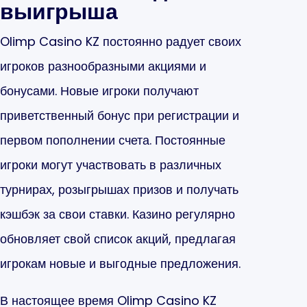
выигрыша
Olimp Casino KZ постоянно радует своих
игроков разнообразными акциями и
бонусами. Новые игроки получают
приветственный бонус при регистрации и
первом пополнении счета. Постоянные
игроки могут участвовать в различных
турнирах, розыгрышах призов и получать
кэшбэк за свои ставки. Казино регулярно
обновляет свой список акций, предлагая
игрокам новые и выгодные предложения.
В настоящее время Olimp Casino KZ