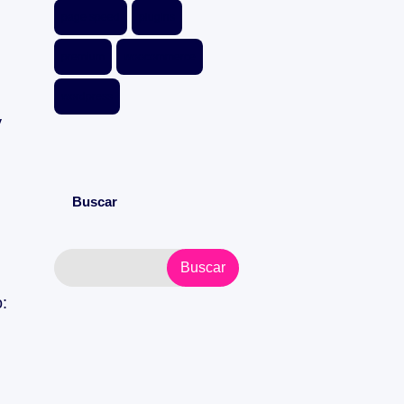
page speed
plugins
premium
woocommerce
wordpress
y
Buscar
o:
,