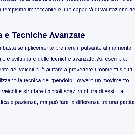
un tempismo impeccabile e una capacità di valutazione de
a e Tecniche Avanzate
on basta semplicemente premere il pulsante al momento
egie e sviluppare delle tecniche avanzate. Ad esempio,
nto dei veicoli può aiutare a prevedere i momenti sicuri
utilizzano la tecnica del “pendolo”, ovvero un movimento
veicoli e sfruttare i piccoli spazi vuoti tra di essi. La
ica e pazienza, ma può fare la differenza tra una partita