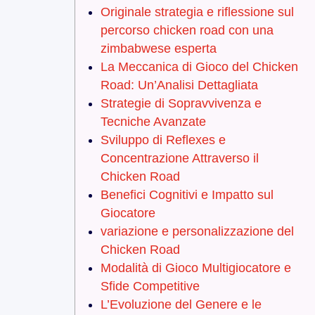
Originale strategia e riflessione sul
percorso chicken road con una
zimbabwese esperta
La Meccanica di Gioco del Chicken
Road: Un’Analisi Dettagliata
Strategie di Sopravvivenza e
Tecniche Avanzate
Sviluppo di Reflexes e
Concentrazione Attraverso il
Chicken Road
Benefici Cognitivi e Impatto sul
Giocatore
variazione e personalizzazione del
Chicken Road
Modalità di Gioco Multigiocatore e
Sfide Competitive
L’Evoluzione del Genere e le