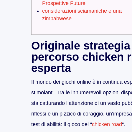
Prospettive Future
considerazioni sciamaniche e una
zimbabwese
Originale strategia
percorso chicken 
esperta
Il mondo dei giochi online è in continua e
stimolanti. Tra le innumerevoli opzioni dis
sta catturando l’attenzione di un vasto pub
riflessi e un pizzico di coraggio, un’impre
test di abilità: il gioco del “
chicken road
“.