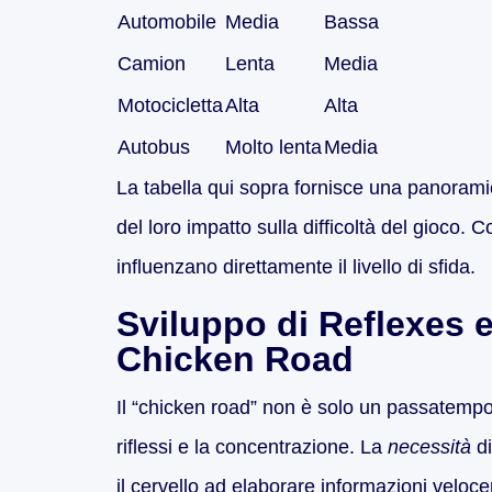
Automobile
Media
Bassa
Camion
Lenta
Media
Motocicletta
Alta
Alta
Autobus
Molto lenta
Media
La tabella qui sopra fornisce una panoramica
del loro impatto sulla difficoltà del gioco. 
influenzano direttamente il livello di sfida.
Sviluppo di Reflexes e
Chicken Road
Il “chicken road” non è solo un passatempo
riflessi e la concentrazione. La
necessità
di
il cervello ad elaborare informazioni veloc