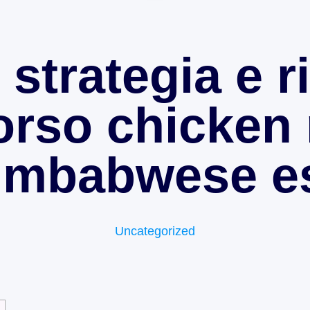
 strategia e r
orso chicken
imbabwese e
Uncategorized