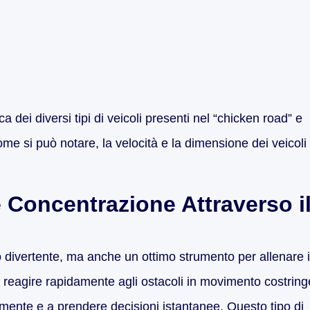
 dei diversi tipi di veicoli presenti nel “chicken road” e
Come si può notare, la velocità e la dimensione dei veicoli
 Concentrazione Attraverso i
 divertente, ma anche un ottimo strumento per allenare i
 reagire rapidamente agli ostacoli in movimento costring
emente e a prendere decisioni istantanee. Questo tipo di