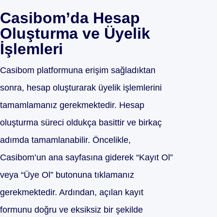
Casibom’da Hesap
Oluşturma ve Üyelik
İşlemleri
Casibom platformuna erişim sağladıktan
sonra, hesap oluşturarak üyelik işlemlerini
tamamlamanız gerekmektedir. Hesap
oluşturma süreci oldukça basittir ve birkaç
adımda tamamlanabilir. Öncelikle,
Casibom’un ana sayfasına giderek “Kayıt Ol”
veya “Üye Ol” butonuna tıklamanız
gerekmektedir. Ardından, açılan kayıt
formunu doğru ve eksiksiz bir şekilde