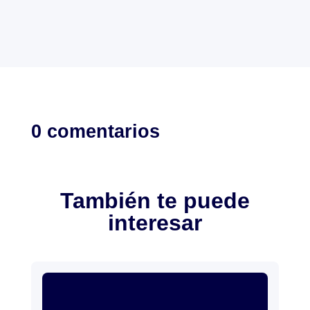
0 comentarios
También te puede
interesar