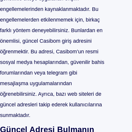
engellemelerinden kaynaklanmaktadır. Bu
engellemelerden etkilenmemek için, birkaç
farklı yöntem deneyebilirsiniz. Bunlardan en
önemlisi, güncel Casibom giriş adresini
öğrenmektir. Bu adresi, Casibom’un resmi
sosyal medya hesaplarından, güvenilir bahis
forumlarından veya telegram gibi
mesajlaşma uygulamalarından
öğrenebilirsiniz. Ayrıca, bazı web siteleri de
güncel adresleri takip ederek kullanıcılarına
sunmaktadır.
Güncel Adresi Bulmanın