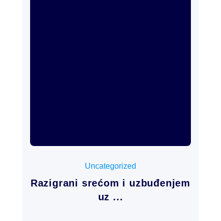
junio 3, 2026
Uncategorized
Razigrani srećom i uzbuđenjem
uz ...