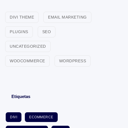
DIVI THEME
EMAIL MARKETING
PLUGINS
SEO
UNCATEGORIZED
WOOCOMMERCE
WORDPRESS
Etiquetas
DIVI
ECOMMERCE