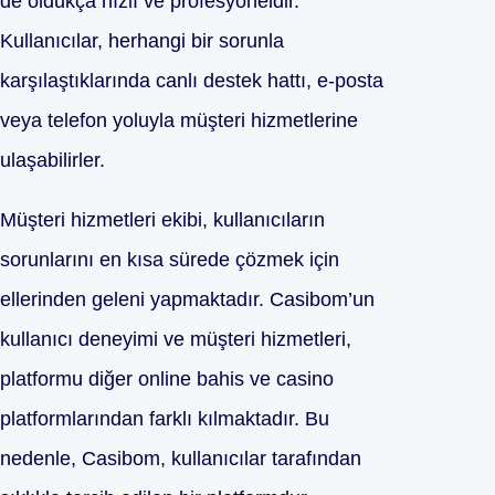
de oldukça hızlı ve profesyoneldir.
Kullanıcılar, herhangi bir sorunla
karşılaştıklarında canlı destek hattı, e-posta
veya telefon yoluyla müşteri hizmetlerine
ulaşabilirler.
Müşteri hizmetleri ekibi, kullanıcıların
sorunlarını en kısa sürede çözmek için
ellerinden geleni yapmaktadır. Casibom’un
kullanıcı deneyimi ve müşteri hizmetleri,
platformu diğer online bahis ve casino
platformlarından farklı kılmaktadır. Bu
nedenle, Casibom, kullanıcılar tarafından