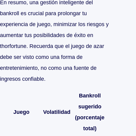
En resumo, una gestión inteligente del
bankroll es crucial para prolongar tu
experiencia de juego, minimizar los riesgos y
aumentar tus posibilidades de éxito en
thorfortune. Recuerda que el juego de azar
debe ser visto como una forma de
entretenimiento, no como una fuente de
ingresos confiable.
Bankroll
sugerido
Juego
Volatilidad
(porcentaje
total)