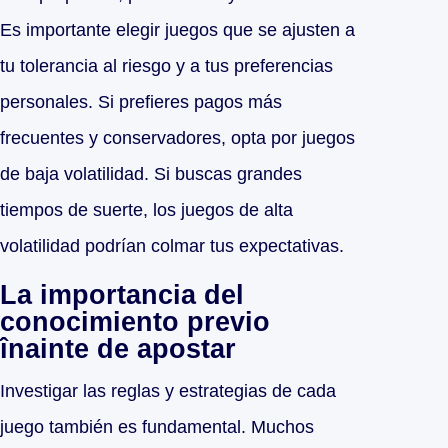
Es importante elegir juegos que se ajusten a
tu tolerancia al riesgo y a tus preferencias
personales. Si prefieres pagos más
frecuentes y conservadores, opta por juegos
de baja volatilidad. Si buscas grandes
tiempos de suerte, los juegos de alta
volatilidad podrían colmar tus expectativas.
La importancia del
conocimiento previo
înainte de apostar
Investigar las reglas y estrategias de cada
juego también es fundamental. Muchos