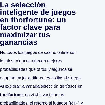
La selección
inteligente de juegos
en thorfortune: un
factor clave para
maximizar tus
ganancias
No todos los juegos de casino online son
iguales. Algunos ofrecen mejores
probabilidades que otros, y algunos se
adaptan mejor a diferentes estilos de juego.
Al explorar la variada selección de títulos en
thorfortune
, es vital investigar las
probabilidades, el retorno al jugador (RTP) y