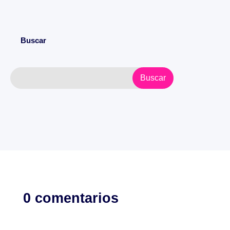
Buscar
0 comentarios