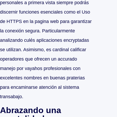
personales a primera vista siempre podrás
discernir funciones esenciales como el Uso
de HTTPS en la pagina web para garantizar
la conexión segura. Particularmente
analizando culés aplicaciones encryptadas
se utilizan. Asimismo, es cardinal calificar
operadores que ofrecen un accurado
manejo por vayahos profesionales con
excelentes nombres en buenas praterias
para encaminarse atención al sistema
transabajo.
Abrazando una