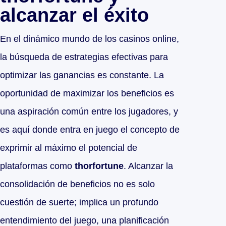
alcanzar el éxito
En el dinámico mundo de los casinos online,
la búsqueda de estrategias efectivas para
optimizar las ganancias es constante. La
oportunidad de maximizar los beneficios es
una aspiración común entre los jugadores, y
es aquí donde entra en juego el concepto de
exprimir al máximo el potencial de
plataformas como
thorfortune
. Alcanzar la
consolidación de beneficios no es solo
cuestión de suerte; implica un profundo
entendimiento del juego, una planificación