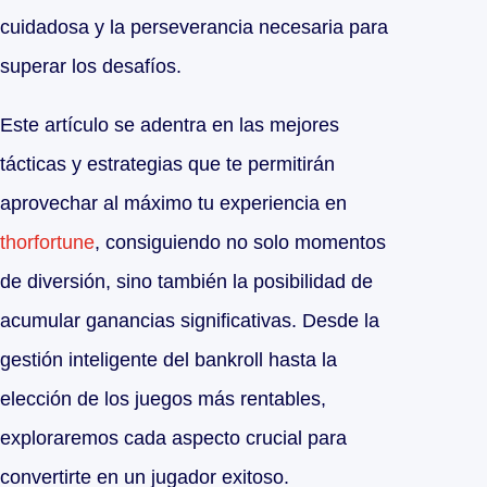
cuidadosa y la perseverancia necesaria para
superar los desafíos.
Este artículo se adentra en las mejores
tácticas y estrategias que te permitirán
aprovechar al máximo tu experiencia en
thorfortune
, consiguiendo no solo momentos
de diversión, sino también la posibilidad de
acumular ganancias significativas. Desde la
gestión inteligente del bankroll hasta la
elección de los juegos más rentables,
exploraremos cada aspecto crucial para
convertirte en un jugador exitoso.