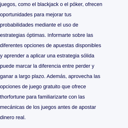
juegos, como el blackjack o el póker, ofrecen
oportunidades para mejorar tus
probabilidades mediante el uso de
estrategias óptimas. Informarte sobre las
diferentes opciones de apuestas disponibles
y aprender a aplicar una estrategia sólida
puede marcar la diferencia entre perder y
ganar a largo plazo. Además, aprovecha las
opciones de juego gratuito que ofrece
thorfortune para familiarizarte con las
mecánicas de los juegos antes de apostar
dinero real.