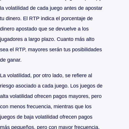
la volatilidad de cada juego antes de apostar
tu dinero. El RTP indica el porcentaje de
dinero apostado que se devuelve a los
jugadores a largo plazo. Cuanto más alto
sea el RTP, mayores serán tus posibilidades
de ganar.
La volatilidad, por otro lado, se refiere al
riesgo asociado a cada juego. Los juegos de
alta volatilidad ofrecen pagos mayores, pero
con menos frecuencia, mientras que los
juegos de baja volatilidad ofrecen pagos
más pequeños, pero con mayor frecuencia.