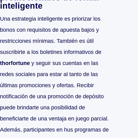
inteligente
Una estrategia inteligente es priorizar los
bonos con requisitos de apuesta bajos y
restricciones mínimas. También es útil
suscribirte a los boletines informativos de
thorfortune
y seguir sus cuentas en las
redes sociales para estar al tanto de las
últimas promociones y ofertas. Recibir
notificación de una promoción de depósito
puede brindarte una posibilidad de
beneficiarte de una ventaja en juego parcial.
Además, participantes en hus programas de