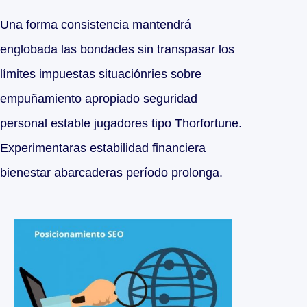
Una forma consistencia mantendrá
englobada las bondades sin transpasar los
límites impuestas situaciónries sobre
empuñamiento apropiado seguridad
personal estable jugadores tipo Thorfortune.
Experimentaras estabilidad financiera
bienestar abarcaderas período prolonga.