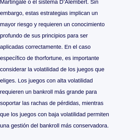
Martingale o el sistema D’Alembert. Sin
embargo, estas estrategias implican un
mayor riesgo y requieren un conocimiento
profundo de sus principios para ser
aplicadas correctamente. En el caso
específico de thorfortune, es importante
considerar la volatilidad de los juegos que
eliges. Los juegos con alta volatilidad
requieren un bankroll más grande para
soportar las rachas de pérdidas, mientras
que los juegos con baja volatilidad permiten
una gestión del bankroll más conservadora.