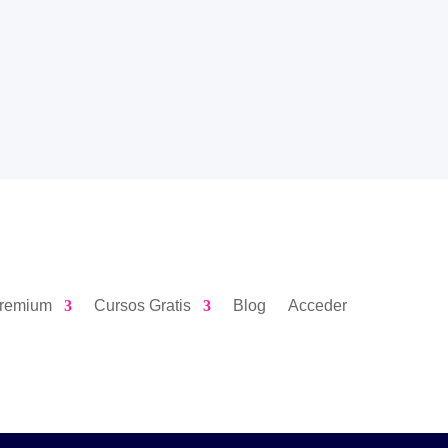
Premium
Cursos Gratis
Blog
Acceder