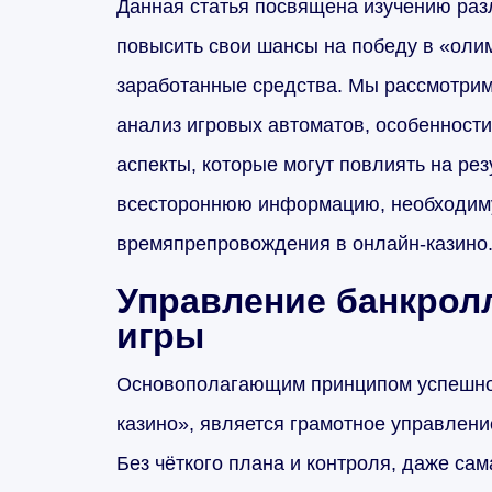
Данная статья посвящена изучению разл
повысить свои шансы на победу в «олим
заработанные средства. Мы рассмотри
анализ игровых автоматов, особенности
аспекты, которые могут повлиять на рез
всестороннюю информацию, необходиму
времяпрепровождения в онлайн-казино
Управление банкрол
игры
Основополагающим принципом успешной 
казино», является грамотное управлени
Без чёткого плана и контроля, даже сам