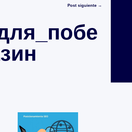
Post siguiente
→
_для_побе
зин