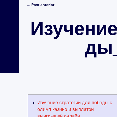
←
Post anterior
Изучение
ды
Изучение стратегий для победы с
олимп казино и выплатой
выигрышей онлайн