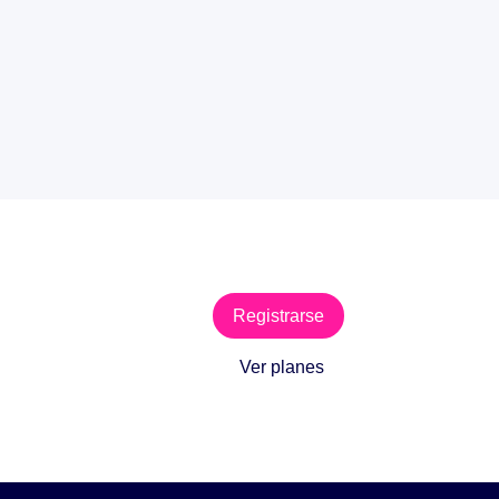
Registrarse
Ver planes