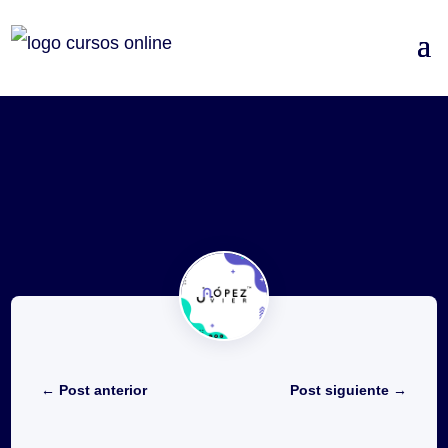
←
Post anterior
Post siguiente
→