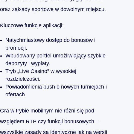
oraz zakłady sportowe w dowolnym miejscu.
Kluczowe funkcje aplikacji:
Natychmiastowy dostęp do bonusów i
promocji.
Wbudowany portfel umożliwiający szybkie
depozyty i wypłaty.
Tryb „Live Casino” w wysokiej
rozdzielczości.
Powiadomienia push o nowych turniejach i
ofertach.
Gra w trybie mobilnym nie różni się pod
względem RTP czy funkcji bonusowych –
wszystkie zasady są identyczne jak na wersji