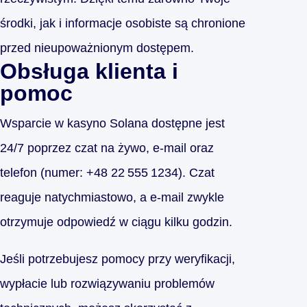
środki, jak i informacje osobiste są chronione
przed nieupoważnionym dostępem.
Obsługa klienta i
pomoc
Wsparcie w kasyno Solana dostępne jest
24/7 poprzez czat na żywo, e‑mail oraz
telefon (numer: +48 22 555 1234). Czat
reaguje natychmiastowo, a e‑mail zwykle
otrzymuje odpowiedź w ciągu kilku godzin.
Jeśli potrzebujesz pomocy przy weryfikacji,
wypłacie lub rozwiązywaniu problemów