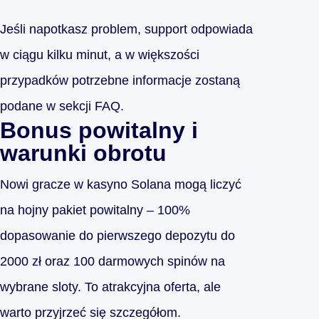
Jeśli napotkasz problem, support odpowiada
w ciągu kilku minut, a w większości
przypadków potrzebne informacje zostaną
podane w sekcji FAQ.
Bonus powitalny i
warunki obrotu
Nowi gracze w kasyno Solana mogą liczyć
na hojny pakiet powitalny – 100%
dopasowanie do pierwszego depozytu do
2000 zł oraz 100 darmowych spinów na
wybrane sloty. To atrakcyjna oferta, ale
warto przyjrzeć się szczegółom.