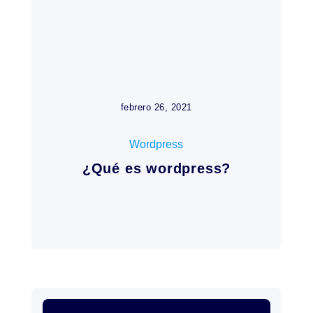
febrero 26, 2021
Wordpress
¿Qué es wordpress?