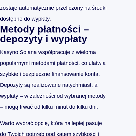
zostaje automatycznie przeliczony na środki
dostępne do wypłaty.
Metody płatności –
depozyty i wypłaty
Kasyno Solana współpracuje z wieloma
popularnymi metodami płatności, co ułatwia
szybkie i bezpieczne finansowanie konta.
Depozyty są realizowane natychmiast, a
wypłaty – w zależności od wybranej metody
– mogą trwać od kilku minut do kilku dni.
Warto wybrać opcję, która najlepiej pasuje
do Twoich potrzeb pod kątem szybkości i