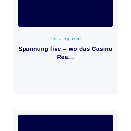
junio 3, 2026
Uncategorized
Spannung live – wo das Casino
Rea...