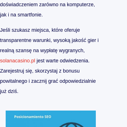
doświadczeniem zarówno na komputerze,
jak i na smartfonie.
Jeśli szukasz miejsca, które oferuje
transparentne warunki, wysoką jakość gier i
realną szansę na wypłatę wygranych,
solanacasino.pl
jest warte odwiedzenia.
Zarejestruj się, skorzystaj z bonusu
powitalnego i zacznij grać odpowiedzialnie
już dziś.