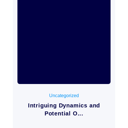
junio 8, 2026
Uncategorized
Intriguing Dynamics and
Potential O...