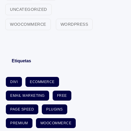
UNCATEGORIZED
WOOCOMMERCE
WORDPRESS
Etiquetas
DIVI
ECOMMERCE
EMAIL MARKETING
FREE
PAGE SPEED
PLUGINS
PREMIUM
WOOCOMMERCE