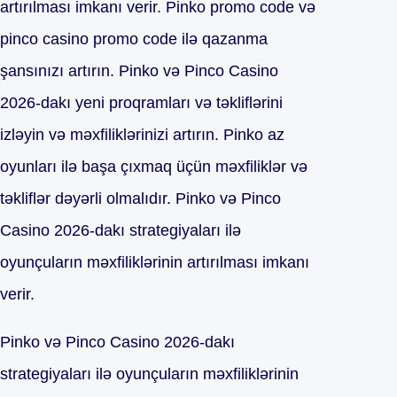
artırılması imkanı verir. Pinko promo code və
pinco casino promo code ilə qazanma
şansınızı artırın. Pinko və Pinco Casino
2026-dakı yeni proqramları və təkliflərini
izləyin və məxfiliklərinizi artırın. Pinko az
oyunları ilə başa çıxmaq üçün məxfiliklər və
təkliflər dəyərli olmalıdır. Pinko və Pinco
Casino 2026-dakı strategiyaları ilə
oyunçuların məxfiliklərinin artırılması imkanı
verir.
Pinko və Pinco Casino 2026-dakı
strategiyaları ilə oyunçuların məxfiliklərinin