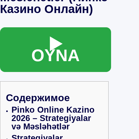
Казино Онлайн)
▶️
OYNA
Содержимое
Pinko Online Kazino
2026 – Strategiyalar
və Məsləhətlər
Strategiyalar