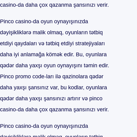
casino-da daha çox qazanma şansınızı verir.
Pinco casino-da oyun oynayışınızda
dəyişikliklərə malik olmaq, oyunların tətbiq
etdiyi qaydaları və tətbiq etdiyi stratejiyaları
daha iyi anlamağa kömək edir. Bu, oyunlara
qədər daha yaxşı oyun oynayışını təmin edir.
Pinco promo code-ları ilə qazinolara qədər
daha yaxşı şansınız var, bu kodlar, oyunlara
qədər daha yaxşı şansınızı artırır və pinco
casino-da daha çox qazanma şansınızı verir.
Pinco casino-da oyun oynayışınızda