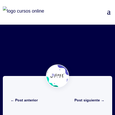
←
Post anterior
Post siguiente
→