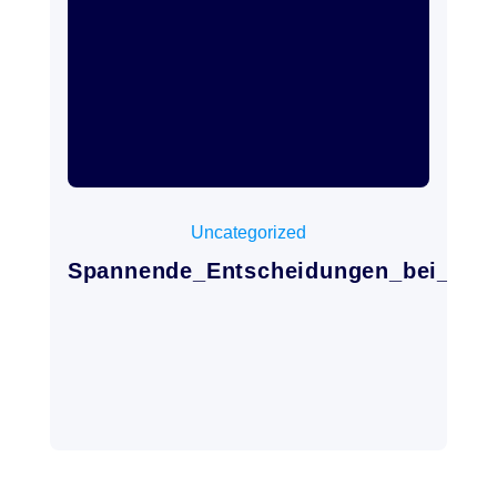
junio 24, 2026
Uncategorized
Spannende_Entscheidungen_bei_Chic