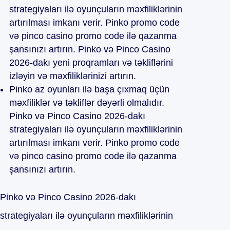
strategiyaları ilə oyunçuların məxfiliklərinin
artırılması imkanı verir. Pinko promo code
və pinco casino promo code ilə qazanma
şansınızı artırın. Pinko və Pinco Casino
2026-dakı yeni proqramları və təkliflərini
izləyin və məxfiliklərinizi artırın.
Pinko az oyunları ilə başa çıxmaq üçün
məxfiliklər və təkliflər dəyərli olmalıdır.
Pinko və Pinco Casino 2026-dakı
strategiyaları ilə oyunçuların məxfiliklərinin
artırılması imkanı verir. Pinko promo code
və pinco casino promo code ilə qazanma
şansınızı artırın.
Pinko və Pinco Casino 2026-dakı
strategiyaları ilə oyunçuların məxfiliklərinin