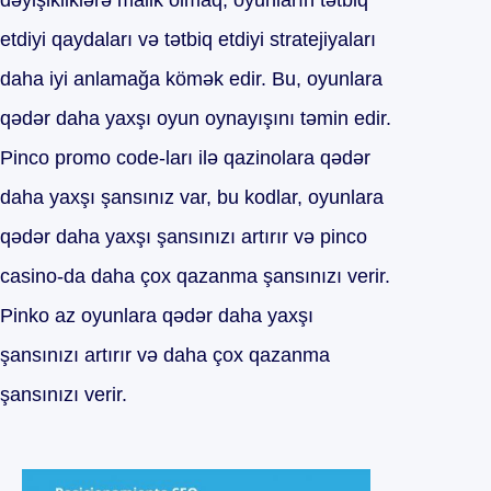
dəyişikliklərə malik olmaq, oyunların tətbiq
etdiyi qaydaları və tətbiq etdiyi stratejiyaları
daha iyi anlamağa kömək edir. Bu, oyunlara
qədər daha yaxşı oyun oynayışını təmin edir.
Pinco promo code-ları ilə qazinolara qədər
daha yaxşı şansınız var, bu kodlar, oyunlara
qədər daha yaxşı şansınızı artırır və pinco
casino-da daha çox qazanma şansınızı verir.
Pinko az oyunlara qədər daha yaxşı
şansınızı artırır və daha çox qazanma
şansınızı verir.