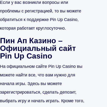
Если у вас возникли вопросы или
проблемы с регистрацией, то вы можете
обратиться к поддержке Pin Up Casino,
которая работает круглосуточно.
Пин Ап Казино –
Официальный сайт
Pin Up Casino
На официальном сайте Pin Up Casino вы
можете найти все, что вам нужно для
начала игры. Здесь вы можете
зарегистрироваться, сделать депозит,
выбрать игру и начать играть. Кроме того,