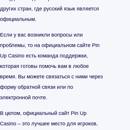
других стран, где русский язык является
официальным.
Если у вас возникли вопросы или
проблемы, то на официальном сайте Pin
Up Casino есть команда поддержки,
которая готовы помочь вам в любое
время. Вы можете связаться с ними через
форму обратной связи или по
электронной почте.
В целом, официальный сайт Pin Up
Casino – это лучшее место для игроков,