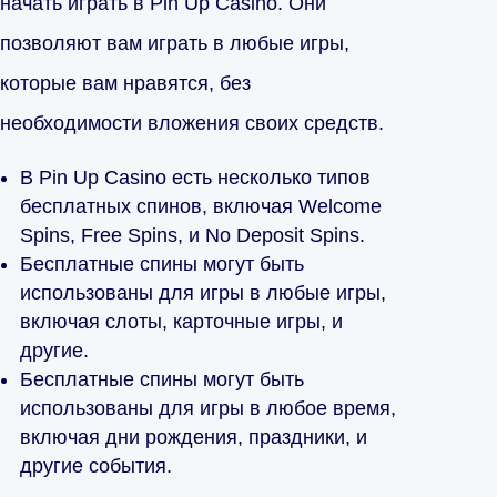
начать играть в Pin Up Casino. Они
позволяют вам играть в любые игры,
которые вам нравятся, без
необходимости вложения своих средств.
В Pin Up Casino есть несколько типов
бесплатных спинов, включая Welcome
Spins, Free Spins, и No Deposit Spins.
Бесплатные спины могут быть
использованы для игры в любые игры,
включая слоты, карточные игры, и
другие.
Бесплатные спины могут быть
использованы для игры в любое время,
включая дни рождения, праздники, и
другие события.