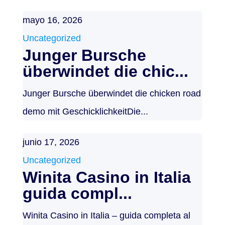
mayo 16, 2026
Uncategorized
Junger Bursche
überwindet die chic...
Junger Bursche überwindet die chicken road
demo mit GeschicklichkeitDie...
junio 17, 2026
Uncategorized
Winita Casino in Italia
guida compl...
Winita Casino in Italia – guida completa al