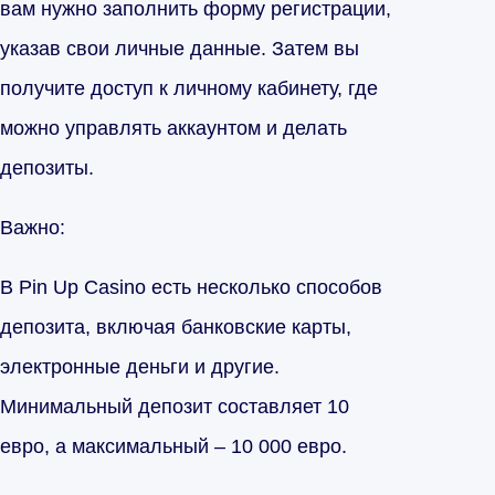
вам нужно заполнить форму регистрации,
указав свои личные данные. Затем вы
получите доступ к личному кабинету, где
можно управлять аккаунтом и делать
депозиты.
Важно:
В Pin Up Casino есть несколько способов
депозита, включая банковские карты,
электронные деньги и другие.
Минимальный депозит составляет 10
евро, а максимальный – 10 000 евро.