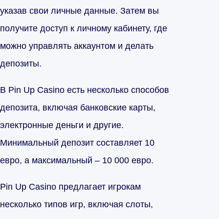
указав свои личные данные. Затем вы
получите доступ к личному кабинету, где
можно управлять аккаунтом и делать
депозиты.
В Pin Up Casino есть несколько способов
депозита, включая банковские карты,
электронные деньги и другие.
Минимальный депозит составляет 10
евро, а максимальный – 10 000 евро.
Pin Up Casino предлагает игрокам
несколько типов игр, включая слоты,