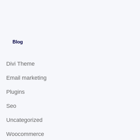
Blog
Divi Theme
Email marketing
Plugins
Seo
Uncategorized
Woocommerce