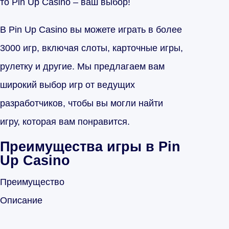
то Pin Up Casino – ваш выбор!
В Pin Up Casino вы можете играть в более
3000 игр, включая слоты, карточные игры,
рулетку и другие. Мы предлагаем вам
широкий выбор игр от ведущих
разработчиков, чтобы вы могли найти
игру, которая вам понравится.
Преимущества игры в Pin
Up Casino
Преимущество
Описание