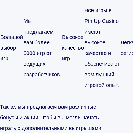
Все игры в
Мы
Pin Up Casino
предлагаем
имеют
Большой
Высокое
вам более
высокое
Легк
выбор
качество
3000 игр от
качество и
реги
игр
игр
ведущих
обеспечивают
разработчиков.
вам лучший
игровой опыт.
Также, мы предлагаем вам различные
бонусы и акции, чтобы вы могли начать
играть с дополнительными выигрышами.