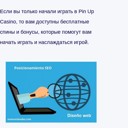
Если вы только начали играть в Pin Up
Casino, то вам доступны бесплатные
спины и бонусы, которые помогут вам
начать играть и наслаждаться игрой.