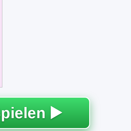
pielen ▶️