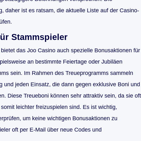
 daher ist es ratsam, die aktuelle Liste auf der Casino-
üfen.
für Stammspieler
ietet das Joo Casino auch spezielle Bonusaktionen für
pielsweise an bestimmte Feiertage oder Jubiläen
gramms sein. Im Rahmen des Treueprogramms sammeln
ng und jeden Einsatz, die dann gegen exklusive Boni und
. Diese Treueboni können sehr attraktiv sein, da sie oft
it leichter freizuspielen sind. Es ist wichtig,
erprüfen, um keine wichtigen Bonusaktionen zu
ieler oft per E-Mail über neue Codes und