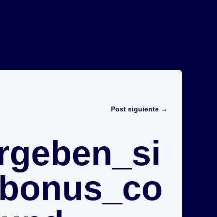
Post siguiente
→
ergeben_si
_bonus_co