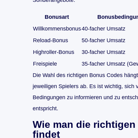
Bonusart
Bonusbedingu
Willkommensbonus
40-facher Umsatz
Reload-Bonus
50-facher Umsatz
Highroller-Bonus
30-facher Umsatz
Freispiele
35-facher Umsatz (Ge
Die Wahl des richtigen Bonus Codes hängt 
jeweiligen Spielers ab. Es ist wichtig, sic
Bedingungen zu informieren und zu entsch
entspricht.
Wie man die richtige
findet