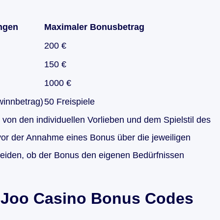
ngen
Maximaler Bonusbetrag
200 €
150 €
1000 €
winnbetrag)
50 Freispiele
von den individuellen Vorlieben und dem Spielstil des
h vor der Annahme eines Bonus über die jeweiligen
eiden, ob der Bonus den eigenen Bedürfnissen
n Joo Casino Bonus Codes