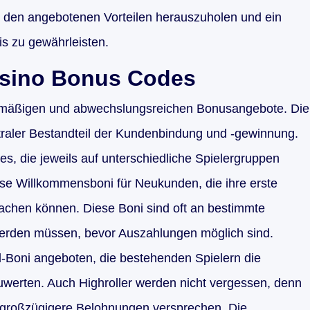
s den angebotenen Vorteilen herauszuholen und ein
s zu gewährleisten.
Casino Bonus Codes
gelmäßigen und abwechslungsreichen Bonusangebote. Die
traler Bestandteil der Kundenbindung und -gewinnung.
s, die jeweils auf unterschiedliche Spielergruppen
eise Willkommensboni für Neukunden, die ihre erste
achen können. Diese Boni sind oft an bestimmte
werden müssen, bevor Auszahlungen möglich sind.
-Boni angeboten, die bestehenden Spielern die
zuwerten. Auch Highroller werden nicht vergessen, denn
ch großzügigere Belohnungen versprechen. Die