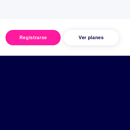
Registrarse
Ver planes