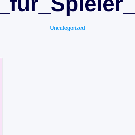
_für_Spieler
Uncategorized