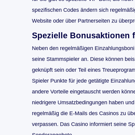
spezifischen Codes ändern sich regelmäßig,
Website oder über Partnerseiten zu überpr
Spezielle Bonusaktionen 
Neben den regelmäßigen Einzahlungsboni b
seine Stammspieler an. Diese können beis
geknüpft sein oder Teil eines Treuepro
Spieler Punkte für jede getätigte Einzahlu
andere Vorteile eingetauscht werden können
niedrigere Umsatzbedingungen haben und som
regelmäßig die E-Mails des Casinos zu üb
verpassen. Das Casino informiert seine Sp
Sonderangebote.