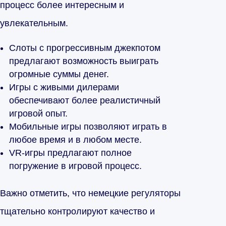
процесс более интересным и
увлекательным.
Слоты с прогрессивным джекпотом
предлагают возможность выиграть
огромные суммы денег.
Игры с живыми дилерами
обеспечивают более реалистичный
игровой опыт.
Мобильные игры позволяют играть в
любое время и в любом месте.
VR-игры предлагают полное
погружение в игровой процесс.
Важно отметить, что немецкие регуляторы
тщательно контролируют качество и