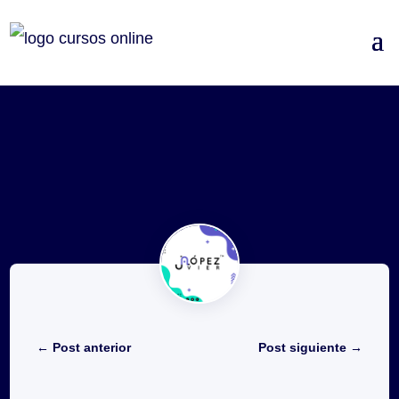
←
Post anterior
Post siguiente
→