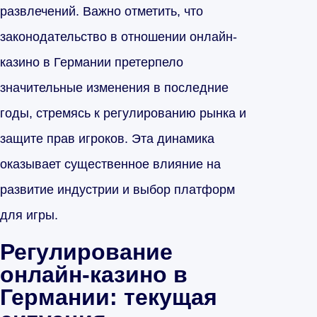
развлечений. Важно отметить, что
законодательство в отношении онлайн-
казино в Германии претерпело
значительные изменения в последние
годы, стремясь к регулированию рынка и
защите прав игроков. Эта динамика
оказывает существенное влияние на
развитие индустрии и выбор платформ
для игры.
Регулирование
онлайн-казино в
Германии: текущая