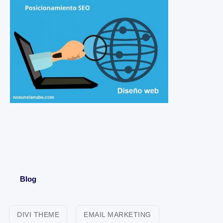
Blog
DIVI THEME
EMAIL MARKETING