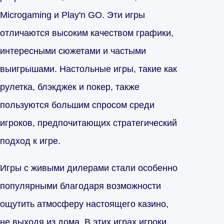
Microgaming и Play'n GO. Эти игры
отличаются высоким качеством графики,
интересными сюжетами и частыми
выигрышами. Настольные игры, такие как
рулетка, блэкджек и покер, также
пользуются большим спросом среди
игроков, предпочитающих стратегический
подход к игре.
Игры с живыми дилерами стали особенно
популярными благодаря возможности
ощутить атмосферу настоящего казино,
не выходя из дома. В этих играх игроки