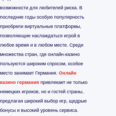
возможности для любителей риска. В
последние годы особую популярность
приобрели виртуальные платформы,
позволяющие наслаждаться игрой в
любое время и в любом месте. Среди
множества стран, где онлайн-казино
пользуются широким спросом, особое
место занимает Германия.
Онлайн
казино германия
привлекает не только
немецких игроков, но и гостей страны,
предлагая широкий выбор игр, щедрые
бонусы и высокий уровень сервиса.