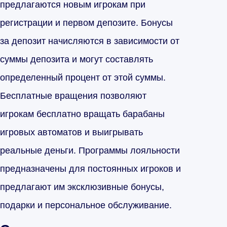
предлагаются новым игрокам при
регистрации и первом депозите. Бонусы
за депозит начисляются в зависимости от
суммы депозита и могут составлять
определенный процент от этой суммы.
Бесплатные вращения позволяют
игрокам бесплатно вращать барабаны
игровых автоматов и выигрывать
реальные деньги. Программы лояльности
предназначены для постоянных игроков и
предлагают им эксклюзивные бонусы,
подарки и персональное обслуживание.