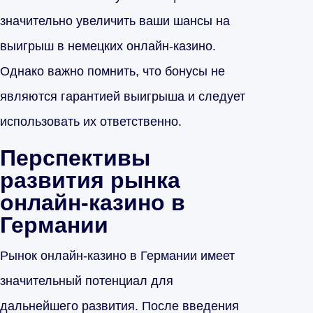
значительно увеличить ваши шансы на
выигрыш в немецких онлайн-казино.
Однако важно помнить, что бонусы не
являются гарантией выигрыша и следует
использовать их ответственно.
Перспективы
развития рынка
онлайн-казино в
Германии
Рынок онлайн-казино в Германии имеет
значительный потенциал для
дальнейшего развития. После введения