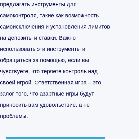
предлагать инструменты для
самоконтроля, такие как возможность
самоисключения и установления лимитов
на депозиты и ставки. Важно
использовать эти инструменты и
обращаться за помощью, если вы
чувствуете, что теряете контроль над
своей игрой. Ответственная игра – это
залог того, что азартные игры будут
приносить вам удовольствие, а не
проблемы.