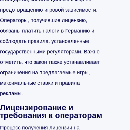
предотвращению игровой зависимости.
Операторы, получившие лицензию,
обязаны платить налоги в Германию и
соблюдать правила, установленные
государственными регуляторами. Важно
отметить, что закон также устанавливает
ограничения на предлагаемые игры,
максимальные ставки и правила
рекламы.
Лицензирование и
требования к операторам
Процесс получения лицензии на