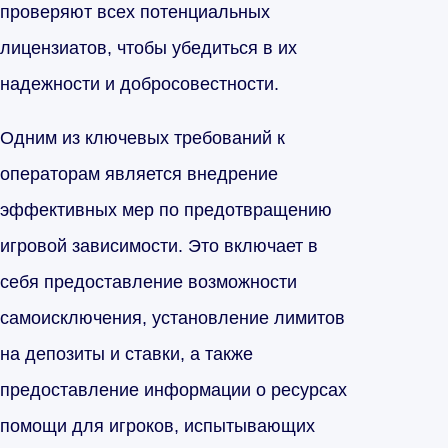
проверяют всех потенциальных
лицензиатов, чтобы убедиться в их
надежности и добросовестности.
Одним из ключевых требований к
операторам является внедрение
эффективных мер по предотвращению
игровой зависимости. Это включает в
себя предоставление возможности
самоисключения, установление лимитов
на депозиты и ставки, а также
предоставление информации о ресурсах
помощи для игроков, испытывающих