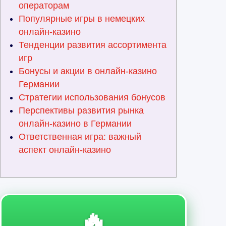
операторам
Популярные игры в немецких
онлайн-казино
Тенденции развития ассортимента
игр
Бонусы и акции в онлайн-казино
Германии
Стратегии использования бонусов
Перспективы развития рынка
онлайн-казино в Германии
Ответственная игра: важный
аспект онлайн-казино
🔥