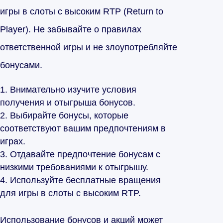
игры в слоты с высоким RTP (Return to
Player). Не забывайте о правилах
ответственной игры и не злоупотребляйте
бонусами.
Внимательно изучите условия
получения и отыгрыша бонусов.
Выбирайте бонусы, которые
соответствуют вашим предпочтениям в
играх.
Отдавайте предпочтение бонусам с
низкими требованиями к отыгрышу.
Используйте бесплатные вращения
для игры в слоты с высоким RTP.
Использование бонусов и акций может