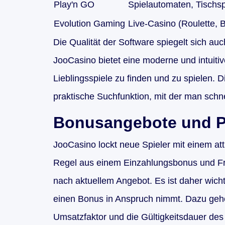
Play'n GO
Spielautomaten, Tischsp
Evolution Gaming
Live-Casino (Roulette, B
Die Qualität der Software spiegelt sich auc
JooCasino bietet eine moderne und intuitiv
Lieblingsspiele zu finden und zu spielen. Di
praktische Suchfunktion, mit der man schne
Bonusangebote und P
JooCasino lockt neue Spieler mit einem at
Regel aus einem Einzahlungsbonus und Fre
nach aktuellem Angebot. Es ist daher wich
einen Bonus in Anspruch nimmt. Dazu gehö
Umsatzfaktor und die Gültigkeitsdauer des