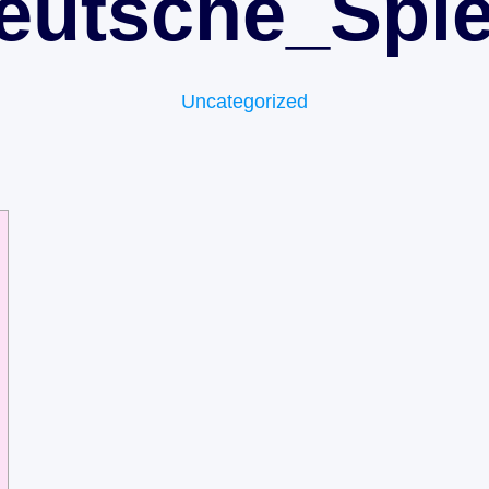
eutsche_Spie
Uncategorized