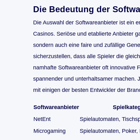
Die Bedeutung der Softwa
Die Auswahl der Softwareanbieter ist ein 
Casinos. Seriöse und etablierte Anbieter ga
sondern auch eine faire und zufällige Gene
sicherzustellen, dass alle Spieler die gl
namhafte Softwareanbieter oft innovative 
spannender und unterhaltsamer machen. Joo
mit einigen der besten Entwickler der Br
Softwareanbieter
Spielkate
NetEnt
Spielautomaten, Tischsp
Microgaming
Spielautomaten, Poker,