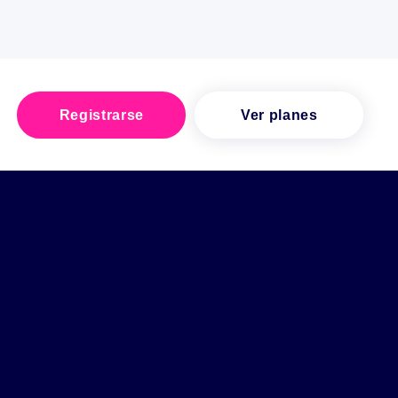
Registrarse
Ver planes