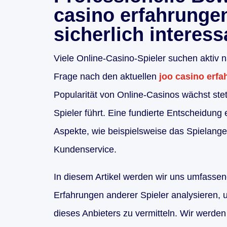
casino erfahrungen
sicherlich interess
Viele Online-Casino-Spieler suchen aktiv 
Frage nach den aktuellen
joo casino erf
Popularität von Online-Casinos wächst stet
Spieler führt. Eine fundierte Entscheidung 
Aspekte, wie beispielsweise das Spielange
Kundenservice.
In diesem Artikel werden wir uns umfasse
Erfahrungen anderer Spieler analysieren, 
dieses Anbieters zu vermitteln. Wir werde