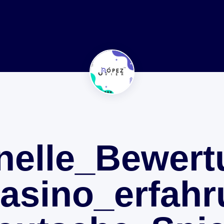
nelle_Bewer
casino_erfah