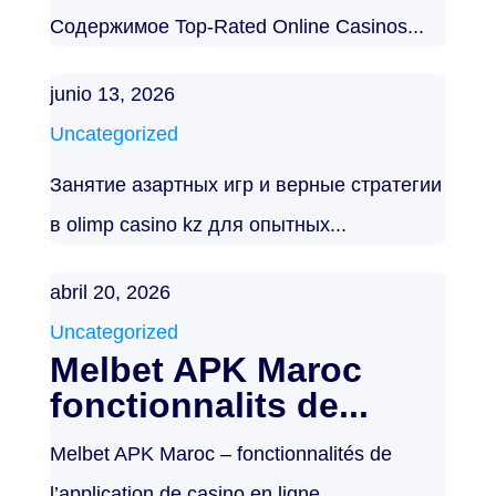
Содержимое Top-Rated Online Casinos...
junio 13, 2026
Uncategorized
Занятие азартных игр и верные стратегии
в olimp casino kz для опытных...
abril 20, 2026
Uncategorized
Melbet APK Maroc
fonctionnalits de...
Melbet APK Maroc – fonctionnalités de
l’application de casino en ligne...