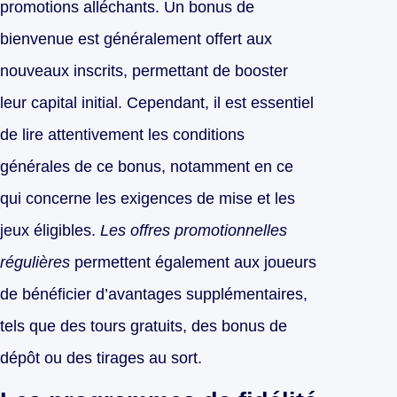
promotions alléchants. Un bonus de
bienvenue est généralement offert aux
nouveaux inscrits, permettant de booster
leur capital initial. Cependant, il est essentiel
de lire attentivement les conditions
générales de ce bonus, notamment en ce
qui concerne les exigences de mise et les
jeux éligibles.
Les offres promotionnelles
régulières
permettent également aux joueurs
de bénéficier d’avantages supplémentaires,
tels que des tours gratuits, des bonus de
dépôt ou des tirages au sort.