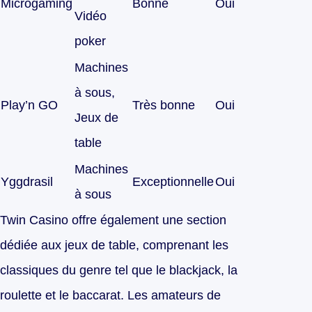
Microgaming
Bonne
Oui
Vidéo
poker
Machines
à sous,
Play’n GO
Très bonne
Oui
Jeux de
table
Machines
Yggdrasil
Exceptionnelle
Oui
à sous
Twin Casino offre également une section
dédiée aux jeux de table, comprenant les
classiques du genre tel que le blackjack, la
roulette et le baccarat. Les amateurs de