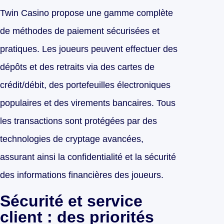
Twin Casino propose une gamme complète
de méthodes de paiement sécurisées et
pratiques. Les joueurs peuvent effectuer des
dépôts et des retraits via des cartes de
crédit/débit, des portefeuilles électroniques
populaires et des virements bancaires. Tous
les transactions sont protégées par des
technologies de cryptage avancées,
assurant ainsi la confidentialité et la sécurité
des informations financières des joueurs.
Sécurité et service
client : des priorités