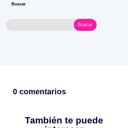
Buscar
0 comentarios
También te puede