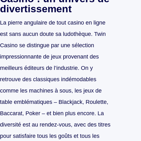
divertissement
La pierre angulaire de tout casino en ligne
est sans aucun doute sa ludothèque. Twin
Casino se distingue par une sélection
impressionnante de jeux provenant des
meilleurs éditeurs de l’industrie. On y
retrouve des classiques indémodables
comme les machines à sous, les jeux de
table emblématiques – Blackjack, Roulette,
Baccarat, Poker – et bien plus encore. La
diversité est au rendez-vous, avec des titres
pour satisfaire tous les goûts et tous les