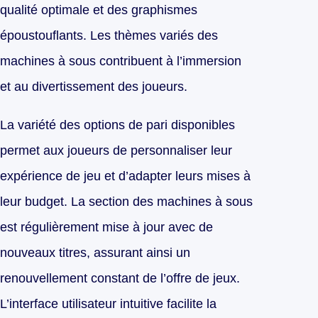
qualité optimale et des graphismes
époustouflants. Les thèmes variés des
machines à sous contribuent à l’immersion
et au divertissement des joueurs.
La variété des options de pari disponibles
permet aux joueurs de personnaliser leur
expérience de jeu et d’adapter leurs mises à
leur budget. La section des machines à sous
est régulièrement mise à jour avec de
nouveaux titres, assurant ainsi un
renouvellement constant de l’offre de jeux.
L’interface utilisateur intuitive facilite la