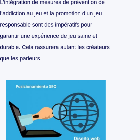
L’intégration de mesures de prévention de
l’addiction au jeu et la promotion d’un jeu
responsable sont des impératifs pour
garantir une expérience de jeu saine et
durable. Cela rassurera autant les créateurs
que les parieurs.