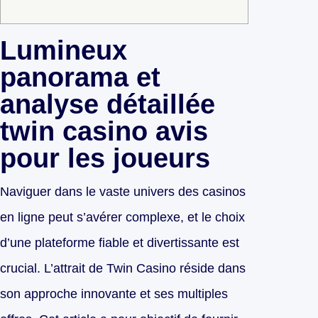
Lumineux
panorama et
analyse détaillée
twin casino avis
pour les joueurs
Naviguer dans le vaste univers des casinos
en ligne peut s’avérer complexe, et le choix
d’une plateforme fiable et divertissante est
crucial. L’attrait de Twin Casino réside dans
son approche innovante et ses multiples