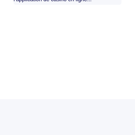
Noticias de
actualidad
Mantente informado con las
últimas actualizaciones.
Sólamente haremos una única
notificación semanal.
[fluentform id="4"]