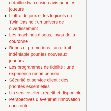
détaillée twin casino avis pour les
joueurs
L’offre de jeux et les logiciels de
Twin Casino : un univers de
divertissement
Les machines à sous, joyau de la
couronne
Bonus et promotions : un attrait
indéniable pour les nouveaux
joueurs
Les programmes de fidélité : une
expérience récompensée
Sécurité et service client : des
priorités essentielles
Un service client réactif et disponible
Perspectives d’avenir et l’innovation
constante