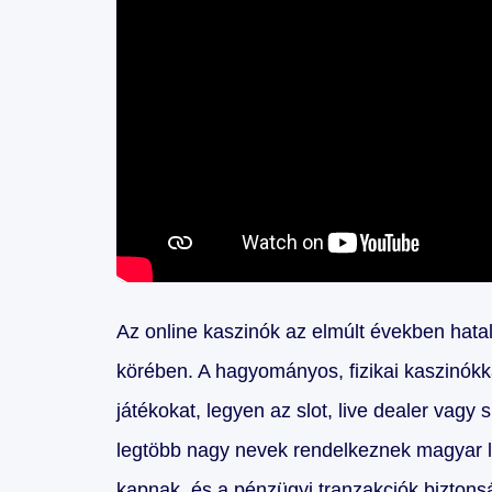
Az online kaszinók az elmúlt években hata
körében. A hagyományos, fizikai kaszinókka
játékokat, legyen az slot, live dealer vag
legtöbb nagy nevek rendelkeznek magyar lic
kapnak, és a pénzügyi tranzakciók biztons