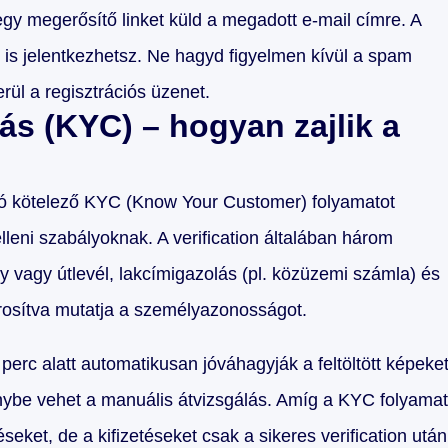
y megerősítő linket küld a megadott e‑mail címre. A
be is jelentkezhetsz. Ne hagyd figyelmen kívül a spam
ül a regisztrációs üzenet.
ás (KYC) – hogyan zajlik a
nó kötelező KYC (Know Your Customer) folyamatot
leni szabályoknak. A verification általában három
 vagy útlevél, lakcímigazolás (pl. közüzemi számla) és
osítva mutatja a személyazonosságot.
perc alatt automatikusan jóváhagyják a feltöltött képeket
nybe vehet a manuális átvizsgálás. Amíg a KYC folyamat
éseket, de a kifizetéseket csak a sikeres verification után