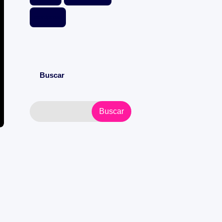
wordpress
Buscar