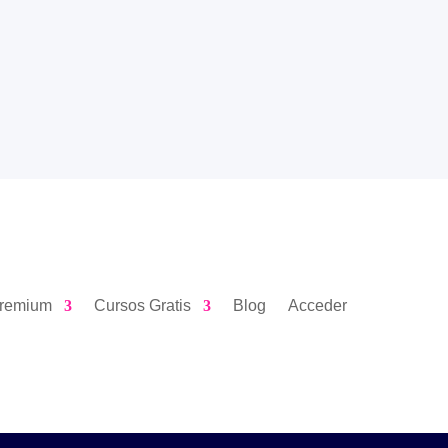
Premium
Cursos Gratis
Blog
Acceder