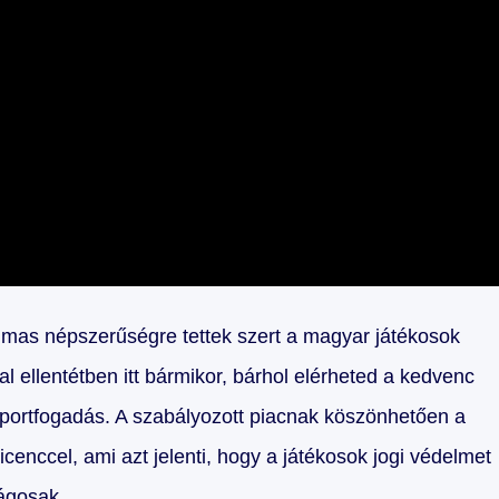
lmas népszerűségre tettek szert a magyar játékosok
l ellentétben itt bármikor, bárhol elérheted a kedvenc
y sportfogadás. A szabályozott piacnak köszönhetően a
enccel, ami azt jelenti, hogy a játékosok jogi védelmet
ágosak.