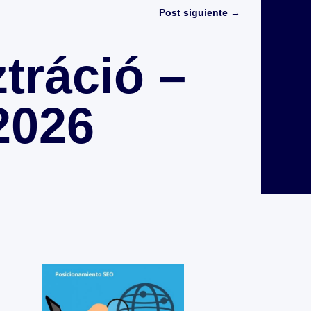
Post siguiente
→
tráció –
 2026