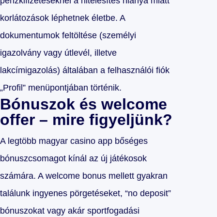
pénzkifizetéseknél a hitelesítés hiánya miatt
korlátozások léphetnek életbe. A
dokumentumok feltöltése (személyi
igazolvány vagy útlevél, illetve
lakcímigazolás) általában a felhasználói fiók
„Profil” menüpontjában történik.
Bónuszok és welcome
offer – mire figyeljünk?
A legtöbb magyar casino app bőséges
bónuszcsomagot kínál az új játékosok
számára. A welcome bonus mellett gyakran
találunk ingyenes pörgetéseket, “no deposit”
bónuszokat vagy akár sportfogadási