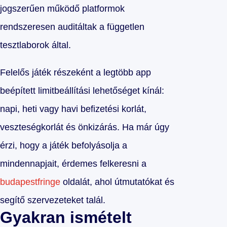
jogszerűen működő platformok
rendszeresen auditáltak a független
tesztlaborok által.
Felelős játék részeként a legtöbb app
beépített limitbeállítási lehetőséget kínál:
napi, heti vagy havi befizetési korlát,
veszteségkorlát és önkizárás. Ha már úgy
érzi, hogy a játék befolyásolja a
mindennapjait, érdemes felkeresni a
budapestfringe
oldalát, ahol útmutatókat és
segítő szervezeteket talál.
Gyakran ismételt