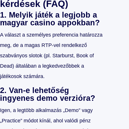
kérdések (FAQ)
1. Melyik játék a legjobb a
magyar casino appokban?
A választ a személyes preferencia határozza
meg, de a magas RTP‑vel rendelkező
szabványos slotok (pl. Starburst, Book of
Dead) általában a legkedvezőbbek a
játékosok számára.
2. Van-e lehetőség
ingyenes demo verzióra?
Igen, a legtöbb alkalmazás „Demo” vagy
„Practice” módot kínál, ahol valódi pénz