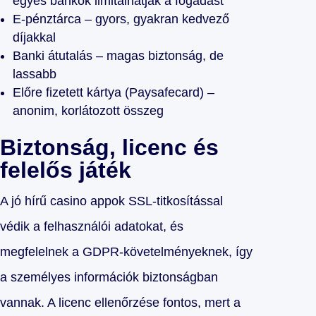
egyes bankok limitálhatják a fogadást
E‑pénztárca – gyors, gyakran kedvező
díjakkal
Banki átutalás – magas biztonság, de
lassabb
Előre fizetett kártya (Paysafecard) –
anonim, korlátozott összeg
Biztonság, licenc és
felelős játék
A jó hírű casino appok SSL‑titkosítással
védik a felhasználói adatokat, és
megfelelnek a GDPR‑követelményeknek, így
a személyes információk biztonságban
vannak. A licenc ellenőrzése fontos, mert a