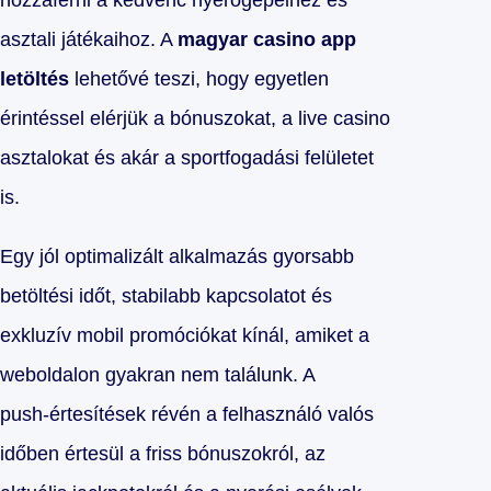
hozzáférni a kedvenc nyerőgépeihez és
asztali játékaihoz. A
magyar casino app
letöltés
lehetővé teszi, hogy egyetlen
érintéssel elérjük a bónuszokat, a live casino
asztalokat és akár a sportfogadási felületet
is.
Egy jól optimalizált alkalmazás gyorsabb
betöltési időt, stabilabb kapcsolatot és
exkluzív mobil promóciókat kínál, amiket a
weboldalon gyakran nem találunk. A
push‑értesítések révén a felhasználó valós
időben értesül a friss bónuszokról, az