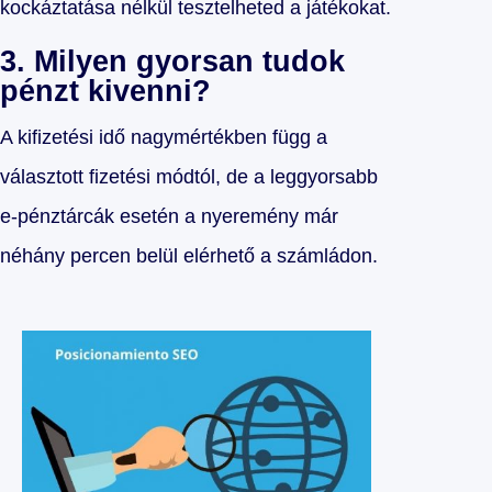
kockáztatása nélkül tesztelheted a játékokat.
3. Milyen gyorsan tudok
pénzt kivenni?
A kifizetési idő nagymértékben függ a
választott fizetési módtól, de a leggyorsabb
e‑pénztárcák esetén a nyeremény már
néhány percen belül elérhető a számládon.