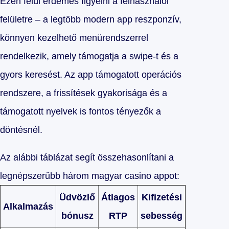
Ezen felül érdemes figyelni a felhasználói
felületre – a legtöbb modern app reszponzív,
könnyen kezelhető menürendszerrel
rendelkezik, amely támogatja a swipe‑t és a
gyors keresést. Az app támogatott operációs
rendszere, a frissítések gyakorisága és a
támogatott nyelvek is fontos tényezők a
döntésnél.
Az alábbi táblázat segít összehasonlítani a
legnépszerűbb három magyar casino appot:
Üdvözlő
Átlagos
Kifizetési
Alkalmazás
bónusz
RTP
sebesség