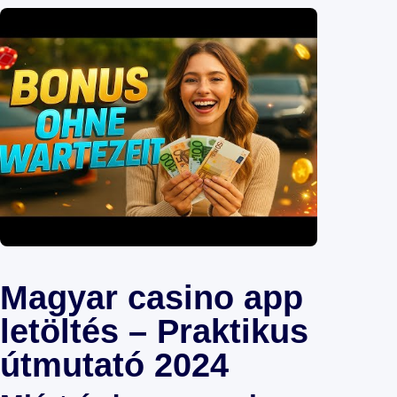
Magyar casino app
letöltés – Praktikus
útmutató 2024