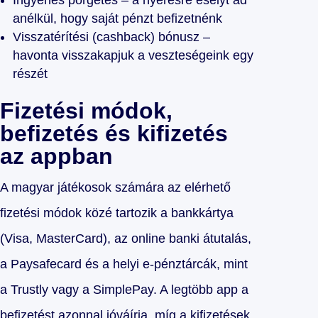
Ingyenes pörgetés – a nyerésre esélyt ad
anélkül, hogy saját pénzt befizetnénk
Visszatérítési (cashback) bónusz –
havonta visszakapjuk a veszteségeink egy
részét
Fizetési módok,
befizetés és kifizetés
az appban
A magyar játékosok számára az elérhető
fizetési módok közé tartozik a bankkártya
(Visa, MasterCard), az online banki átutalás,
a Paysafecard és a helyi e‑pénztárcák, mint
a Trustly vagy a SimplePay. A legtöbb app a
befizetést azonnal jóváírja, míg a kifizetések