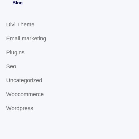
Blog
Divi Theme
Email marketing
Plugins
Seo
Uncategorized
Woocommerce
Wordpress