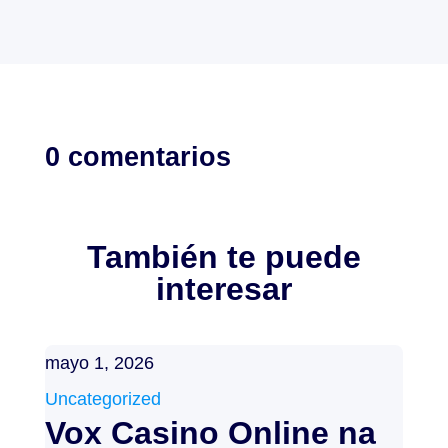
0 comentarios
También te puede
interesar
mayo 1, 2026
Uncategorized
Vox Casino Online na