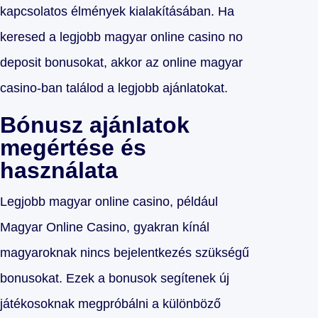
kapcsolatos élmények kialakításában. Ha
keresed a legjobb magyar online casino no
deposit bonusokat, akkor az online magyar
casino-ban találod a legjobb ajánlatokat.
Bónusz ajánlatok
megértése és
használata
Legjobb magyar online casino, például
Magyar Online Casino, gyakran kínál
magyaroknak nincs bejelentkezés szükségű
bonusokat. Ezek a bonusok segítenek új
játékosoknak megpróbálni a különböző