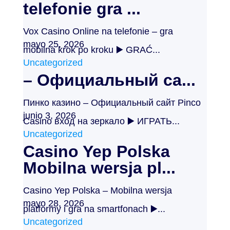
telefonie gra ...
Vox Casino Online na telefonie – gra
mayo 25, 2026
mobilna krok po kroku ▶️ GRAĆ...
Uncategorized
– Официальный са...
Пинко казино – Официальный сайт Pinco
junio 3, 2026
Casino вход на зеркало ▶️ ИГРАТЬ...
Uncategorized
Casino Yep Polska
Mobilna wersja pl...
Casino Yep Polska – Mobilna wersja
mayo 28, 2026
platformy i gra na smartfonach ▶️...
Uncategorized