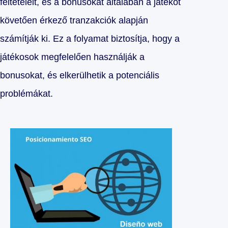
feltételeit, és a bonusokat általában a játékot
követően érkező tranzakciók alapján
számítják ki. Ez a folyamat biztosítja, hogy a
játékosok megfelelően használják a
bonusokat, és elkerülhetik a potenciális
problémákat.