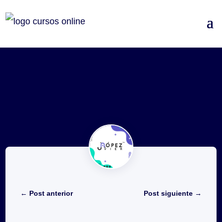
←
Post anterior
Post siguiente
→