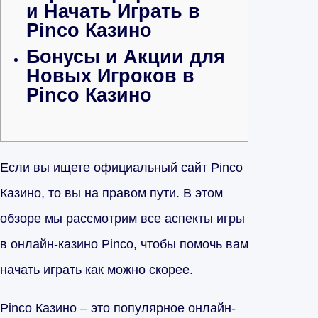
и Начать Играть в
Pinco Казино
Бонусы и Акции для
Новых Игроков в
Pinco Казино
Если вы ищете официальный сайт Pinco
Казино, то вы на правом пути. В этом
обзоре мы рассмотрим все аспекты игры
в онлайн-казино Pinco, чтобы помочь вам
начать играть как можно скорее.
Pinco Казино – это популярное онлайн-