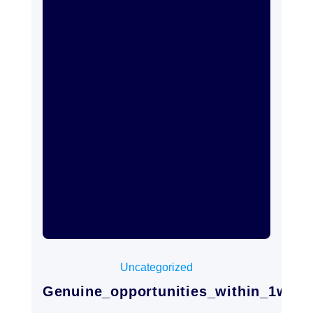
junio 27, 2026
Uncategorized
Genuine_opportunities_within_1win_a