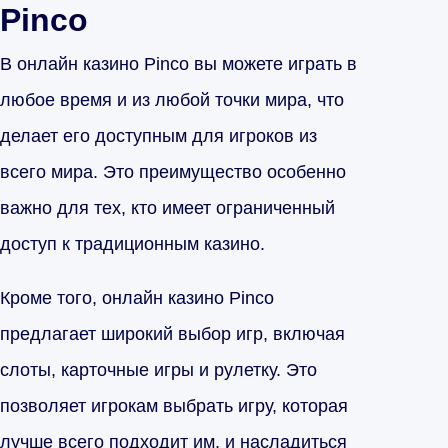
Pinco
В онлайн казино Pinco вы можете играть в
любое время и из любой точки мира, что
делает его доступным для игроков из
всего мира. Это преимущество особенно
важно для тех, кто имеет ограниченный
доступ к традиционным казино.
Кроме того, онлайн казино Pinco
предлагает широкий выбор игр, включая
слоты, карточные игры и рулетку. Это
позволяет игрокам выбрать игру, которая
лучше всего подходит им, и насладиться