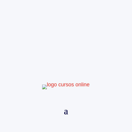
Sólamente haremos una única
notificación semanal.
[fluentform id="4"]