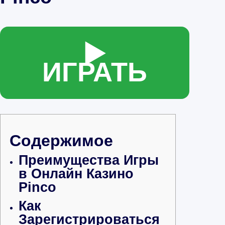
▶️
ИГРАТЬ
Содержимое
Преимущества Игры
в Онлайн Казино
Pinco
Как
Зарегистрироваться