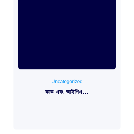
junio 8, 2026
Uncategorized
কাক এবং আইপিএ...