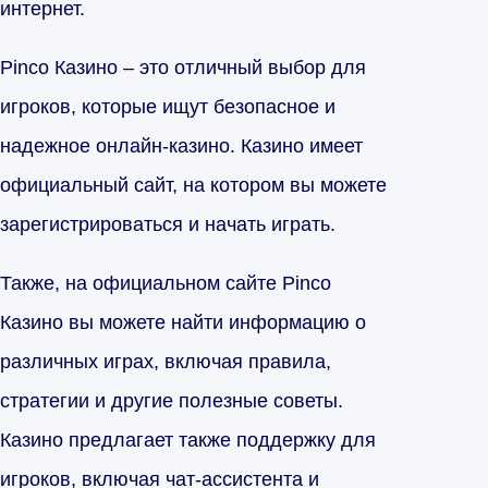
интернет.
Pinco Казино – это отличный выбор для
игроков, которые ищут безопасное и
надежное онлайн-казино. Казино имеет
официальный сайт, на котором вы можете
зарегистрироваться и начать играть.
Также, на официальном сайте Pinco
Казино вы можете найти информацию о
различных играх, включая правила,
стратегии и другие полезные советы.
Казино предлагает также поддержку для
игроков, включая чат-ассистента и