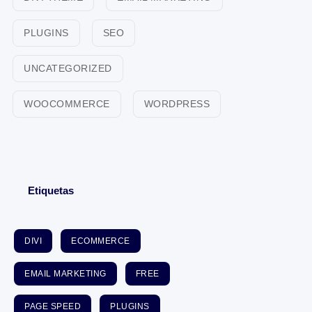
PLUGINS
SEO
UNCATEGORIZED
WOOCOMMERCE
WORDPRESS
Etiquetas
DIVI
ECOMMERCE
EMAIL MARKETING
FREE
PAGE SPEED
PLUGINS