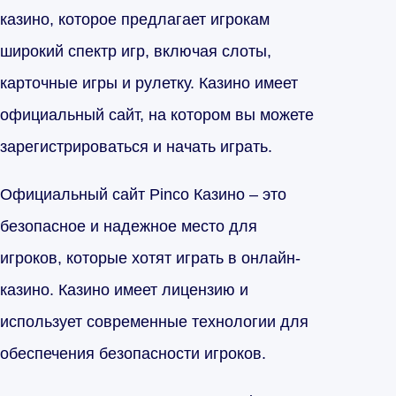
казино, которое предлагает игрокам
широкий спектр игр, включая слоты,
карточные игры и рулетку. Казино имеет
официальный сайт, на котором вы можете
зарегистрироваться и начать играть.
Официальный сайт Pinco Казино – это
безопасное и надежное место для
игроков, которые хотят играть в онлайн-
казино. Казино имеет лицензию и
использует современные технологии для
обеспечения безопасности игроков.