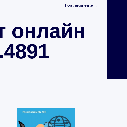
Post siguiente
→
т онлайн
.4891