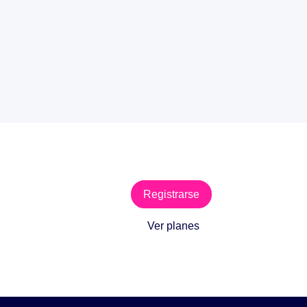
Registrarse
Ver planes