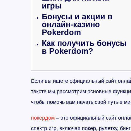
игры
Бонусы и акции в
онлайн-казино
Pokerdom
Как получить бонусы
в Pokerdom?
Если вы ищете официальный сайт онлайн
тексте мы рассмотрим основные функци
чтобы помочь вам начать свой путь в ми
покердом
– это официальный сайт онлай
спектр игр, включая покер, рулетку, бин