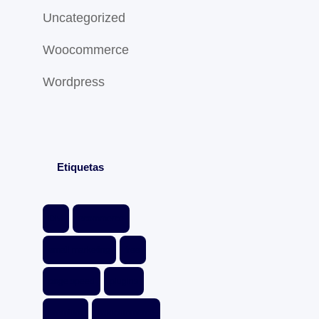
Uncategorized
Woocommerce
Wordpress
Etiquetas
Divi
ecommerce
email marketing
free
page speed
plugins
premium
woocommerce