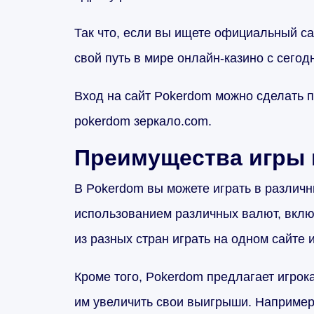
Так что, если вы ищете официальный са
свой путь в мире онлайн-казино с сегод
Вход на сайт Pokerdom можно сделать п
pokerdom зеркало.com.
Преимущества игры 
В Pokerdom вы можете играть в различны
использованием различных валют, включ
из разных стран играть на одном сайте 
Кроме того, Pokerdom предлагает игрок
им увеличить свои выигрыши. Например,