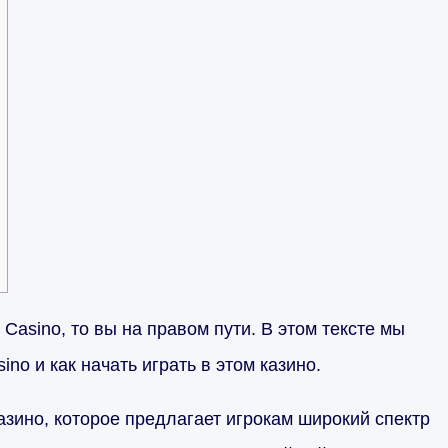
asino, то вы на правом пути. В этом тексте мы
ino и как начать играть в этом казино.
азино, которое предлагает игрокам широкий спектр