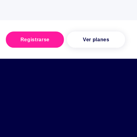
Registrarse
Ver planes