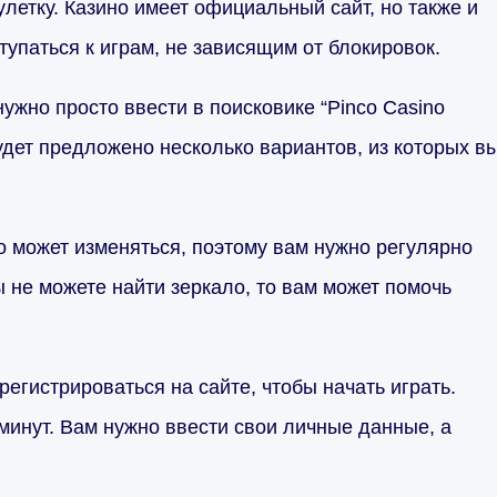
улетку. Казино имеет официальный сайт, но также и
тупаться к играм, не зависящим от блокировок.
нужно просто ввести в поисковике “Pinco Casino
будет предложено несколько вариантов, из которых в
no может изменяться, поэтому вам нужно регулярно
ы не можете найти зеркало, то вам может помочь
регистрироваться на сайте, чтобы начать играть.
 минут. Вам нужно ввести свои личные данные, а