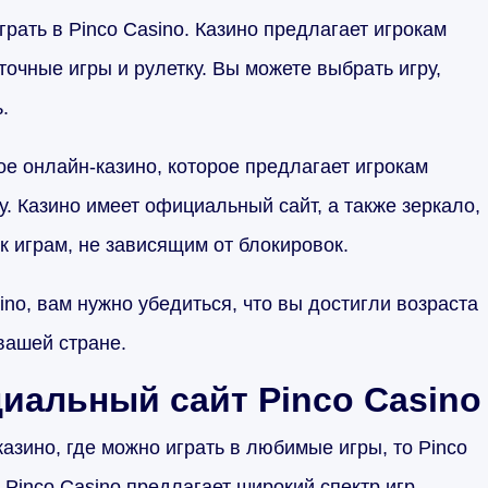
рать в Pinco Casino. Казино предлагает игрокам
точные игры и рулетку. Вы можете выбрать игру,
.
ое онлайн-казино, которое предлагает игрокам
. Казино имеет официальный сайт, а также зеркало,
к играм, не зависящим от блокировок.
no, вам нужно убедиться, что вы достигли возраста
 вашей стране.
иальный сайт Pinco Casino
азино, где можно играть в любимые игры, то Pinco
Pinco Casino предлагает широкий спектр игр,