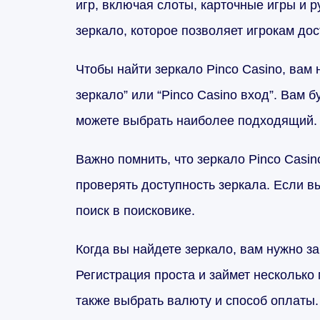
игр, включая слоты, карточные игры и р
зеркало, которое позволяет игрокам дос
Чтобы найти зеркало Pinco Casino, вам 
зеркало” или “Pinco Casino вход”. Вам 
можете выбрать наиболее подходящий.
Важно помнить, что зеркало Pinco Casi
проверять доступность зеркала. Если в
поиск в поисковике.
Когда вы найдете зеркало, вам нужно за
Регистрация проста и займет несколько
также выбрать валюту и способ оплаты.