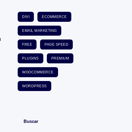
DIVI
ECOMMERCE
EMAIL MARKETING
ы
FREE
PAGE SPEED
PLUGINS
PREMIUM
WOOCOMMERCE
WORDPRESS
Buscar