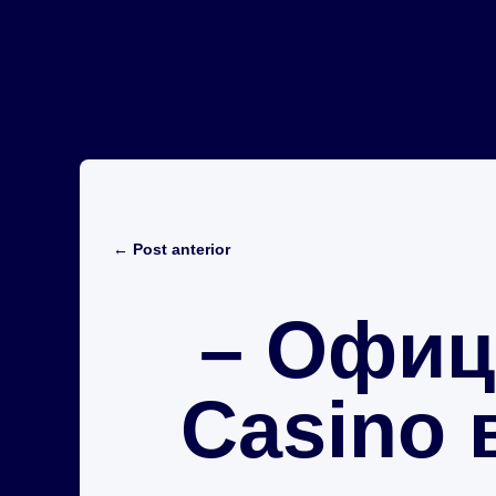
←
Post anterior
– Офиц
Casino 