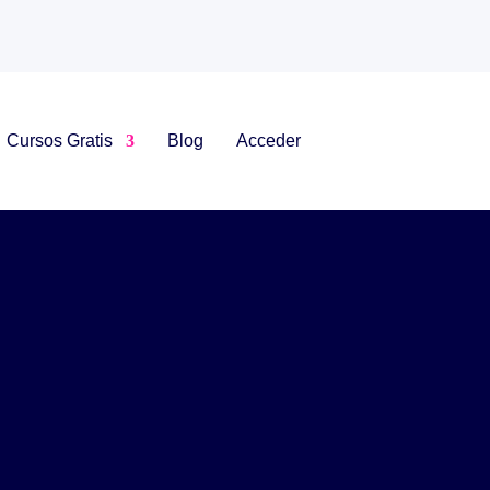
Cursos Gratis
Blog
Acceder