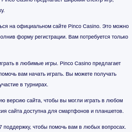
у.
ься на официальном сайте Pinco Casino. Это можно
полнив форму регистрации. Вам потребуется только
играть в любимые игры. Pinco Casino предлагает
помочь вам начать играть. Вы можете получать
участие в турнирах.
ую версию сайта, чтобы вы могли играть в любом
сия сайта доступна для смартфонов и планшетов.
/7 поддержку, чтобы помочь вам в любых вопросах.