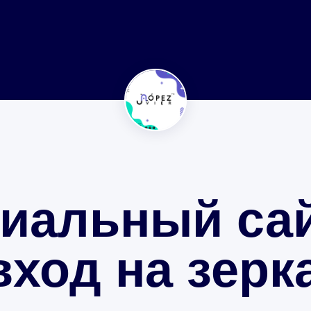
иальный сай
вход на зерк