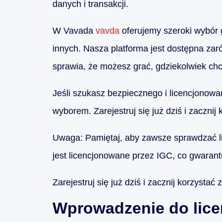
danych i transakcji.
W Vavada
vavda
oferujemy szeroki wybór gi
innych. Nasza platforma jest dostępna zar
sprawia, że możesz grać, gdziekolwiek ch
Jeśli szukasz bezpiecznego i licencjonowa
wyborem. Zarejestruj się już dziś i zacznij 
Uwaga: Pamiętaj, aby zawsze sprawdzać li
jest licencjonowane przez IGC, co gwarant
Zarejestruj się już dziś i zacznij korzystać 
Wprowadzenie do lice