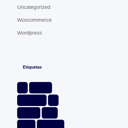
Uncategorized
Woocommerce
Wordpress
Etiquetas
Divi
ecommerce
email marketing
free
page speed
plugins
premium
woocommerce