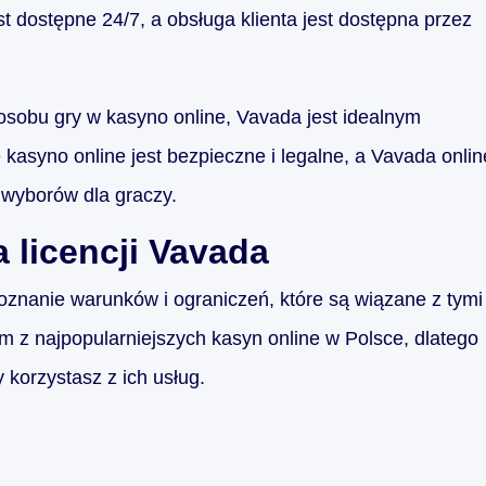
st dostępne 24/7, a obsługa klienta jest dostępna przez
osobu gry w kasyno online, Vavada jest idealnym
kasyno online jest bezpieczne i legalne, a Vavada onlin
 wyborów dla graczy.
 licencji Vavada
oznanie warunków i ograniczeń, które są wiązane z tymi
ym z najpopularniejszych kasyn online w Polsce, dlatego
y korzystasz z ich usług.