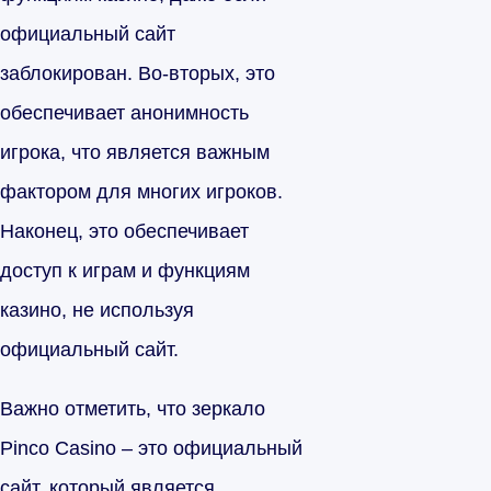
официальный сайт
заблокирован. Во-вторых, это
обеспечивает анонимность
игрока, что является важным
фактором для многих игроков.
Наконец, это обеспечивает
доступ к играм и функциям
казино, не используя
официальный сайт.
Важно отметить, что зеркало
Pinco Casino – это официальный
сайт, который является