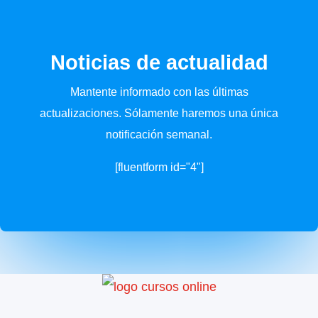
Noticias de actualidad
Mantente informado con las últimas
actualizaciones. Sólamente haremos una única
notificación semanal.
[fluentform id="4"]