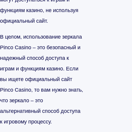
функциям казино, не используя
официальный сайт.
В целом, использование зеркала
Pinco Casino – это безопасный и
надежный способ доступа к
играм и функциям казино. Если
вы ищете официальный сайт
Pinco Casino, то вам нужно знать,
что зеркало – это
альтернативный способ доступа
к игровому процессу.