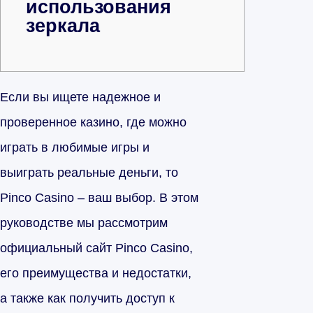
использования
зеркала
Если вы ищете надежное и
проверенное казино, где можно
играть в любимые игры и
выиграть реальные деньги, то
Pinco Casino – ваш выбор. В этом
руководстве мы рассмотрим
официальный сайт Pinco Casino,
его преимущества и недостатки,
а также как получить доступ к