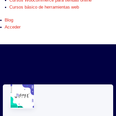
Cursos Woocommerce para tiendas online
Cursos básico de herramientas web
Blog
Acceder