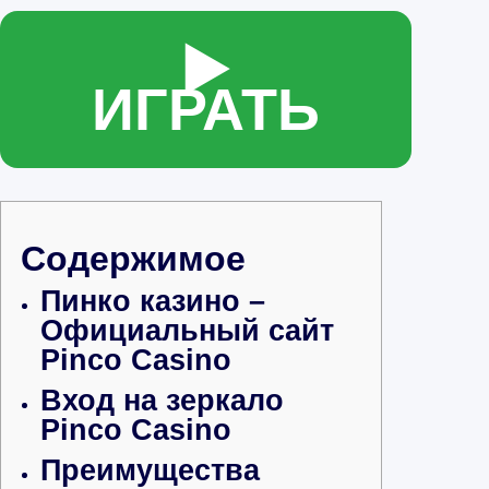
▶️
ИГРАТЬ
Содержимое
Пинко казино –
Официальный сайт
Pinco Casino
Вход на зеркало
Pinco Casino
Преимущества