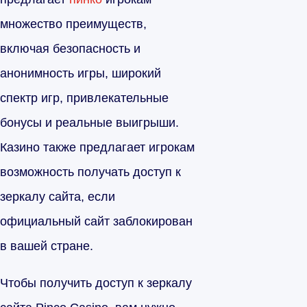
множество преимуществ,
включая безопасность и
анонимность игры, широкий
спектр игр, привлекательные
бонусы и реальные выигрыши.
Казино также предлагает игрокам
возможность получать доступ к
зеркалу сайта, если
официальный сайт заблокирован
в вашей стране.
Чтобы получить доступ к зеркалу