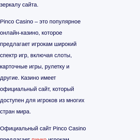
зеркалу сайта.
Pinco Casino – это популярное
онлайн-казино, которое
предлагает игрокам широкий
спектр игр, включая слоты,
карточные игры, рулетку и
другие. Казино имеет
официальный сайт, который
доступен для игроков из многих
стран мира.
Официальный сайт Pinco Casino
предлагает
пинко
игрокам