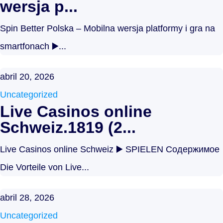
wersja p...
Spin Better Polska – Mobilna wersja platformy i gra na
smartfonach ▶️...
abril 20, 2026
Uncategorized
Live Casinos online
Schweiz.1819 (2...
Live Casinos online Schweiz ▶️ SPIELEN Содержимое
Die Vorteile von Live...
abril 28, 2026
Uncategorized