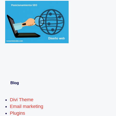
Blog
Divi Theme
Email marketing
Plugins