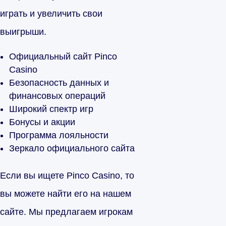
играть и увеличить свои
выигрыши.
Официальный сайт Pinco
Casino
Безопасность данных и
финансовых операций
Широкий спектр игр
Бонусы и акции
Программа лояльности
Зеркало официального сайта
Если вы ищете Pinco Casino, то
вы можете найти его на нашем
сайте. Мы предлагаем игрокам