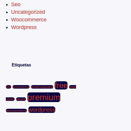
Seo
Uncategorized
Woocommerce
Wordpress
Etiquetas
free
Divi
ecommerce
email marketing
page
premium
speed
plugins
wordpress
woocommerce