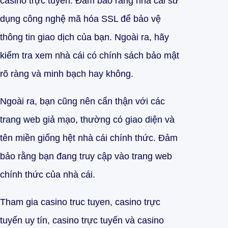
casino trực tuyến. Đảm bảo rằng nhà cái sử
dụng công nghệ mã hóa SSL để bảo vệ
thông tin giao dịch của bạn. Ngoài ra, hãy
kiểm tra xem nhà cái có chính sách bảo mật
rõ ràng và minh bạch hay không.
Ngoài ra, bạn cũng nên cẩn thận với các
trang web giả mạo, thường có giao diện và
tên miền giống hệt nhà cái chính thức. Đảm
bảo rằng bạn đang truy cập vào trang web
chính thức của nhà cái.
Tham gia casino truc tuyen, casino trực
tuyến uy tín, casino trực tuyến và casino