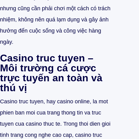
nhưng cũng cần phải chơi một cách có trách
nhiệm, không nên quá lạm dụng và gây ảnh
hưởng đến cuộc sống và công việc hàng
ngày.
Casino truc tuyen –
Môi trường cá cược
trực tuyến an toàn và
thú vị
Casino truc tuyen, hay casino online, la mot
phien ban moi cua trang thong tin va truc
tuyen cua casino thuc te. Trong thoi dien gioi
tinh trang cong nghe cao cap, casino truc