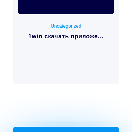
mayo 5, 2026
Uncategorized
1win скачать приложе...