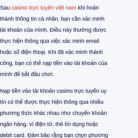
Sau
casino trực tuyến việt nam
khi hoàn
thành thông tin cá nhân, bạn cần xác minh
tài khoản của mình. Điều này thường được
thực hiện thông qua việc xác minh email
hoặc số điện thoại. Khi đã xác minh thành
công, bạn có thể nạp tiền vào tài khoản của
mình để bắt đầu chơi.
Nạp tiền vào tài khoản casino trực tuyến uy
tín có thể được thực hiện thông qua nhiều
phương thức khác nhau như chuyển khoản
ngân hàng, ví điện tử, thẻ tín dụng hoặc
debit card. Đảm bảo rằng bạn chọn phương