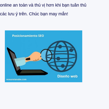
online an toàn và thú vị hơn khi bạn tuân thủ
các lưu ý trên. Chúc bạn may mắn!