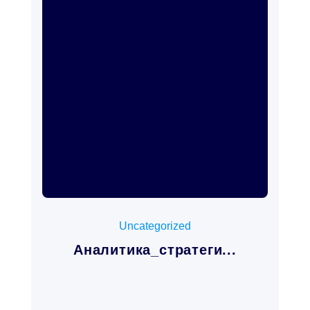
junio 12, 2026
Uncategorized
Аналитика_стратеги...