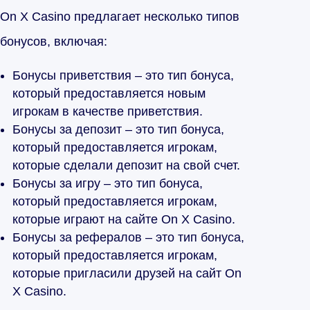
On X Casino предлагает несколько типов
бонусов, включая:
Бонусы приветствия – это тип бонуса,
который предоставляется новым
игрокам в качестве приветствия.
Бонусы за депозит – это тип бонуса,
который предоставляется игрокам,
которые сделали депозит на свой счет.
Бонусы за игру – это тип бонуса,
который предоставляется игрокам,
которые играют на сайте On X Casino.
Бонусы за рефералов – это тип бонуса,
который предоставляется игрокам,
которые пригласили друзей на сайт On
X Casino.