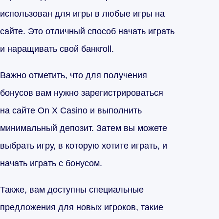
использован для игры в любые игры на
сайте. Это отличный способ начать играть
и наращивать свой банкroll.
Важно отметить, что для получения
бонусов вам нужно зарегистрироваться
на сайте On X Casino и выполнить
минимальный депозит. Затем вы можете
выбрать игру, в которую хотите играть, и
начать играть с бонусом.
Также, вам доступны специальные
предложения для новых игроков, такие