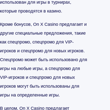
использован для игры в турнирах,
которые проводятся в казино.
Кроме бонусов, On X Casino предлагает и
другие специальные предложения, такие
как спецпромо, спецпромо для VIP-
игроков и спецпромо для новых игроков.
Спецпромо может быть использовано для
игры на любые игры, а спецпромо для
VIP-игроков и спецпромо для новых
игроков могут быть использованы для
игры на определенные игры.
В целом, On X Casino предлагает