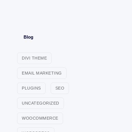
Blog
DIVI THEME
EMAIL MARKETING
PLUGINS
SEO
UNCATEGORIZED
WOOCOMMERCE