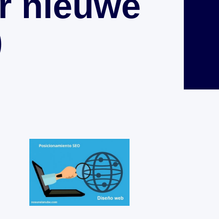
r nieuwe
)