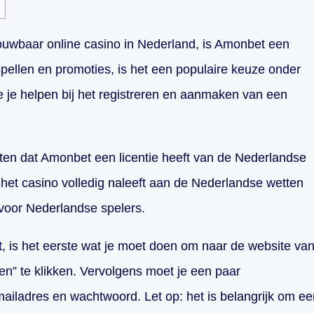
rouwbaar online casino in Nederland, is Amonbet een
llen en promoties, is het een populaire keuze onder
we je helpen bij het registreren en aanmaken van een
eten dat Amonbet een licentie heeft van de Nederlandse
 het casino volledig naleeft aan de Nederlandse wetten
 voor Nederlandse spelers.
 is het eerste wat je moet doen om naar de website va
n” te klikken. Vervolgens moet je een paar
-mailadres en wachtwoord. Let op: het is belangrijk om ee