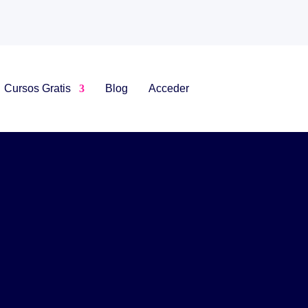
Cursos Gratis
Blog
Acceder