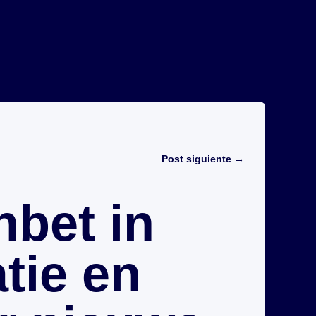
Post siguiente
→
bet in
tie en