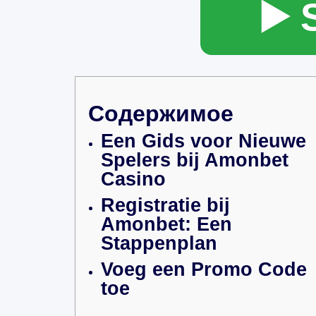
▶️
Содержимое
Een Gids voor Nieuwe
Spelers bij Amonbet
Casino
Registratie bij
Amonbet: Een
Stappenplan
Voeg een Promo Code
toe