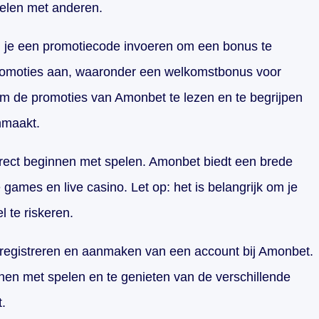
delen met anderen.
an je een promotiecode invoeren om een bonus te
promoties aan, waaronder een welkomstbonus voor
 om de promoties van Amonbet te lezen en te begrijpen
nmaakt.
irect beginnen met spelen. Amonbet biedt een brede
games en live casino. Let op: het is belangrijk om je
l te riskeren.
et registreren en aanmaken van een account bij Amonbet.
nen met spelen en te genieten van de verschillende
.