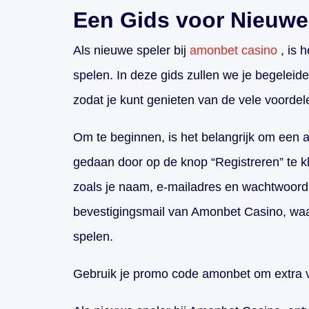
Een Gids voor Nieuwe
Als nieuwe speler bij
amonbet casino
, is 
spelen. In deze gids zullen we je begeleid
zodat je kunt genieten van de vele voorde
Om te beginnen, is het belangrijk om een 
gedaan door op de knop “Registreren” te kli
zoals je naam, e-mailadres en wachtwoord. 
bevestigingsmail van Amonbet Casino, waar
spelen.
Gebruik je promo code amonbet om extra v