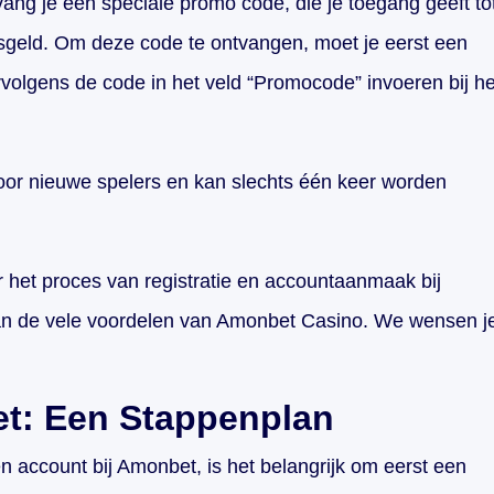
ang je een speciale promo code, die je toegang geeft to
usgeld. Om deze code te ontvangen, moet je eerst een
olgens de code in het veld “Promocode” invoeren bij he
voor nieuwe spelers en kan slechts één keer worden
r het proces van registratie en accountaanmaak bij
an de vele voordelen van Amonbet Casino. We wensen j
et: Een Stappenplan
 account bij Amonbet, is het belangrijk om eerst een