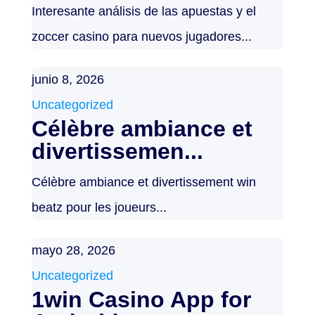
Interesante análisis de las apuestas y el
zoccer casino para nuevos jugadores...
junio 8, 2026
Uncategorized
Célèbre ambiance et
divertissemen...
Célèbre ambiance et divertissement win
beatz pour les joueurs...
mayo 28, 2026
Uncategorized
1win Casino App for