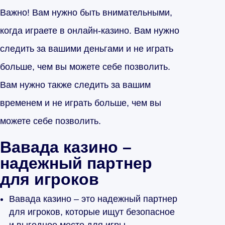
Важно! Вам нужно быть внимательными,
когда играете в онлайн-казино. Вам нужно
следить за вашими деньгами и не играть
больше, чем вы можете себе позволить.
Вам нужно также следить за вашим
временем и не играть больше, чем вы
можете себе позволить.
Вавада казино –
надежный партнер
для игроков
Вавада казино – это надежный партнер
для игроков, которые ищут безопасное