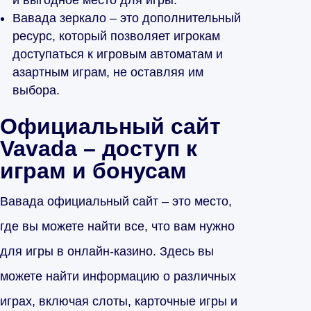
и выгодное место для игры.
Вавада зеркало – это дополнительный
ресурс, который позволяет игрокам
доступаться к игровым автоматам и
азартным играм, не оставляя им
выбора.
Официальный сайт
Vavada – доступ к
играм и бонусам
Вавада официальный сайт – это место,
где вы можете найти все, что вам нужно
для игры в онлайн-казино. Здесь вы
можете найти информацию о различных
играх, включая слоты, карточные игры и