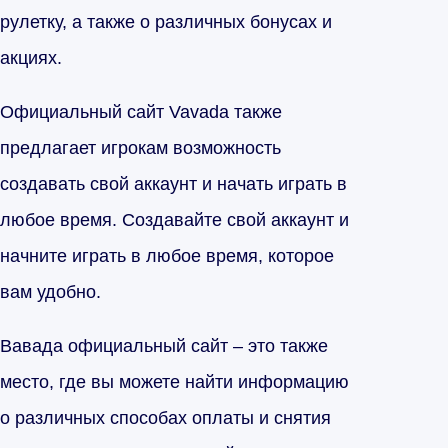
рулетку, а также о различных бонусах и
акциях.
Официальный сайт Vavada также
предлагает игрокам возможность
создавать свой аккаунт и начать играть в
любое время. Создавайте свой аккаунт и
начните играть в любое время, которое
вам удобно.
Вавада официальный сайт – это также
место, где вы можете найти информацию
о различных способах оплаты и снятия