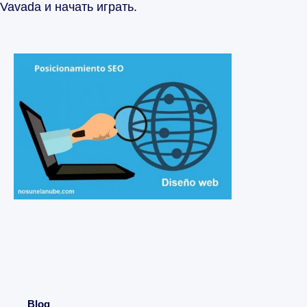
Vavada и начать играть.
Blog