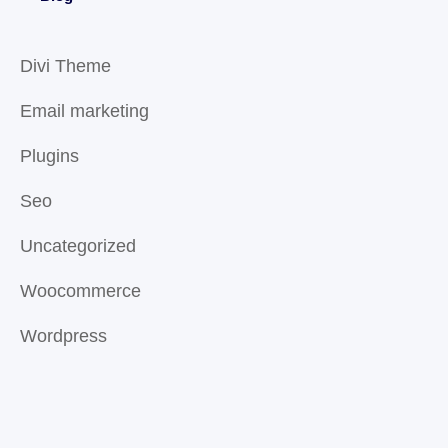
Divi Theme
Email marketing
Plugins
Seo
Uncategorized
Woocommerce
Wordpress