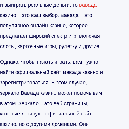
и выиграть реальные деньги, то
вавада
казино – это ваш выбор. Вавада – это
популярное онлайн-казино, которое
предлагает широкий спектр игр, включая
слоты, карточные игры, рулетку и другие.
Однако, чтобы начать играть, вам нужно
найти официальный сайт Вавада казино и
зарегистрироваться. В этом случае,
зеркало Вавада казино может помочь вам
в этом. Зеркало – это веб-страницы,
которые копируют официальный сайт
казино, но с другими доменами. Они