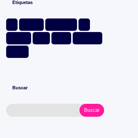
Etiquetas
Divi
ecommerce
email marketing
free
page speed
plugins
premium
woocommerce
wordpress
Buscar