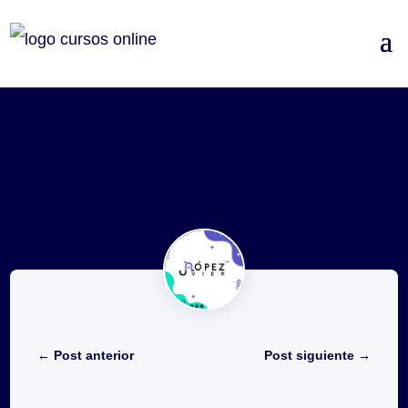
←
Post anterior
Post siguiente
→