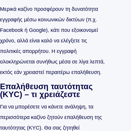
Μερικά καζίνο προσφέρουν τη δυνατότητα
εγγραφής μέσω κοινωνικών δικτύων (π.χ.
Facebook ή Google), κάτι που εξοικονομεί
χρόνο, αλλά είναι καλό να ελέγξετε τις
πολιτικές απορρήτου. Η εγγραφή
ολοκληρώνεται συνήθως μέσα σε λίγα λεπτά,
εκτός εάν χρειαστεί περαιτέρω επαλήθευση.
Επαλήθευση ταυτότητας
(KYC) – τι χρειάζεστε
Για να μπορέσετε να κάνετε ανάληψη, τα
περισσότερα καζίνο ζητούν επαλήθευση της
ταυτότητας (KYC). Θα σας ζητηθεί