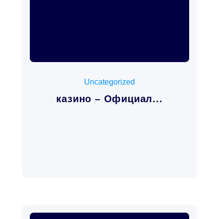
abril 29, 2026
Uncategorized
казино – Официал...