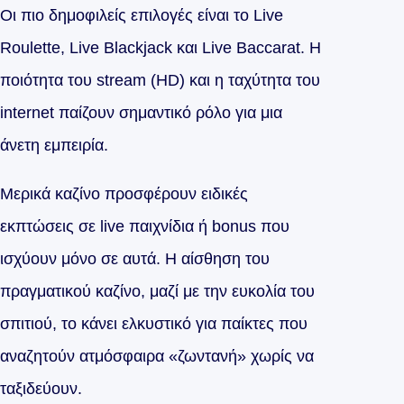
Οι πιο δημοφιλείς επιλογές είναι το Live
Roulette, Live Blackjack και Live Baccarat. Η
ποιότητα του stream (HD) και η ταχύτητα του
internet παίζουν σημαντικό ρόλο για μια
άνετη εμπειρία.
Μερικά καζίνο προσφέρουν ειδικές
εκπτώσεις σε live παιχνίδια ή bonus που
ισχύουν μόνο σε αυτά. Η αίσθηση του
πραγματικού καζίνο, μαζί με την ευκολία του
σπιτιού, το κάνει ελκυστικό για παίκτες που
αναζητούν ατμόσφαιρα «ζωντανή» χωρίς να
ταξιδεύουν.