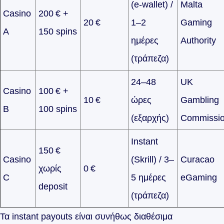
(e‑wallet) /
Malta
Casino
200 € +
20 €
1–2
Gaming
A
150 spins
ημέρες
Authority
(τράπεζα)
24–48
UK
Casino
100 € +
10 €
ώρες
Gambling
B
100 spins
(εξαρχής)
Commissi
Instant
150 €
Casino
(Skrill) / 3–
Curacao
χωρίς
0 €
C
5 ημέρες
eGaming
deposit
(τράπεζα)
Τα instant payouts είναι συνήθως διαθέσιμα