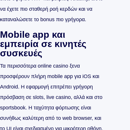
να έχετε πιο σταθερή ροή κερδών και να
καταναλώσετε το bonus πιο γρήγορα.
Mobile app και
εμπειρία σε κινητές
συσκευές
Τα περισσότερα online casino ξενα
προσφέρουν πλήρη mobile app για iOS και
Android. Η εφαρμογή επιτρέπει γρήγορη
πρόσβαση σε slots, live casino, αλλά και στο
sportsbook. Η ταχύτητα φόρτωσης είναι
συνήθως καλύτερη από το web browser, και
το UI είναι σχεδιασμένο για μικρότερη οθόνη.