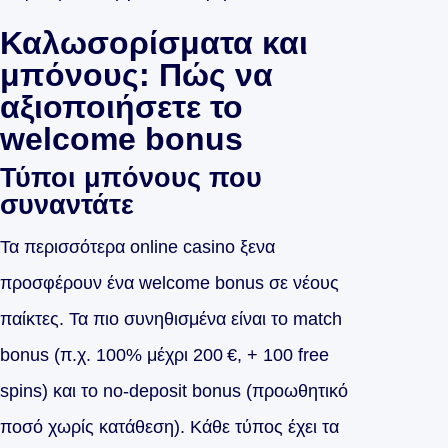
Καλωσορίσματα και
μπόνους: Πώς να
αξιοποιήσετε το
welcome bonus
Τύποι μπόνους που
συναντάτε
Τα περισσότερα online casino ξενα
προσφέρουν ένα welcome bonus σε νέους
παίκτες. Τα πιο συνηθισμένα είναι το match
bonus (π.χ. 100% μέχρι 200 €, + 100 free
spins) και το no‑deposit bonus (προωθητικό
ποσό χωρίς κατάθεση). Κάθε τύπος έχει τα