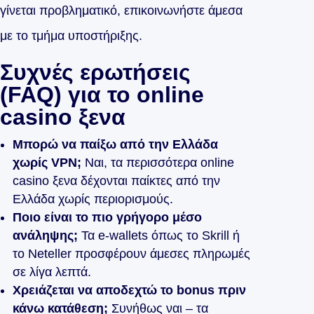
γίνεται προβληματικό, επικοινωνήστε άμεσα
με το τμήμα υποστήριξης.
Συχνές ερωτήσεις
(FAQ) για το online
casino ξενα
Μπορώ να παίξω από την Ελλάδα
χωρίς VPN;
Ναι, τα περισσότερα online
casino ξενα δέχονται παίκτες από την
Ελλάδα χωρίς περιορισμούς.
Ποιο είναι το πιο γρήγορο μέσο
ανάληψης;
Τα e‑wallets όπως το Skrill ή
το Neteller προσφέρουν άμεσες πληρωμές
σε λίγα λεπτά.
Χρειάζεται να αποδεχτώ το bonus πριν
κάνω κατάθεση;
Συνήθως ναι – τα