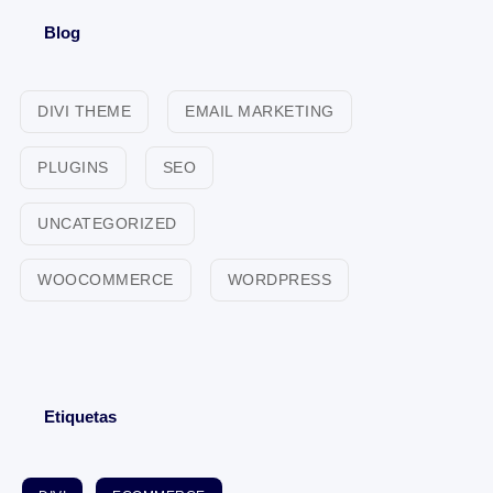
Blog
DIVI THEME
EMAIL MARKETING
PLUGINS
SEO
UNCATEGORIZED
WOOCOMMERCE
WORDPRESS
Etiquetas