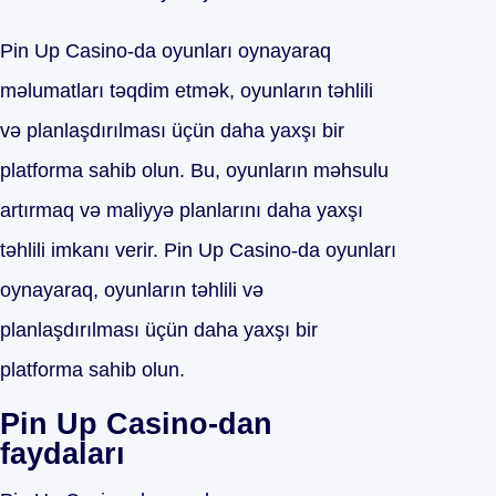
Pin Up Casino-da oyunları oynayaraq
məlumatları təqdim etmək, oyunların təhlili
və planlaşdırılması üçün daha yaxşı bir
platforma sahib olun. Bu, oyunların məhsulu
artırmaq və maliyyə planlarını daha yaxşı
təhlili imkanı verir. Pin Up Casino-da oyunları
oynayaraq, oyunların təhlili və
planlaşdırılması üçün daha yaxşı bir
platforma sahib olun.
Pin Up Casino-dan
faydaları