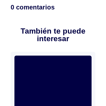
0 comentarios
También te puede
interesar