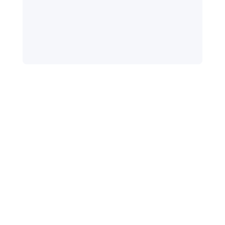
Noticias de
actualidad
Mantente informado con las