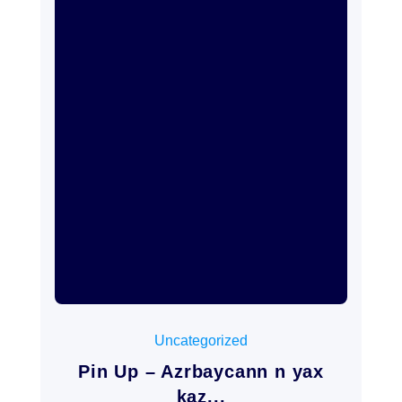
junio 12, 2026
Uncategorized
Pin Up – Azrbaycann n yax
kaz...