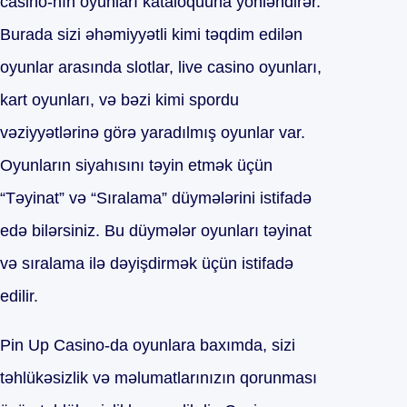
casino-nın oyunları kataloquuna yönləndirər.
Burada sizi əhəmiyyətli kimi təqdim edilən
oyunlar arasında slotlar, live casino oyunları,
kart oyunları, və bəzi kimi spordu
vəziyyətlərinə görə yaradılmış oyunlar var.
Oyunların siyahısını təyin etmək üçün
“Təyinat” və “Sıralama” düymələrini istifadə
edə bilərsiniz. Bu düymələr oyunları təyinat
və sıralama ilə dəyişdirmək üçün istifadə
edilir.
Pin Up Casino-da oyunlara baxımda, sizi
təhlükəsizlik və məlumatlarınızın qorunması