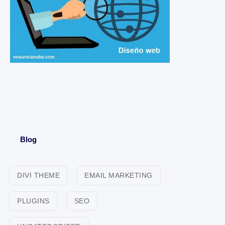
Blog
DIVI THEME
EMAIL MARKETING
PLUGINS
SEO