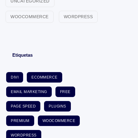
UNCATEGORIZED
WOOCOMMERCE
WORDPRESS
Etiquetas
DIVI
ECOMMERCE
EMAIL MARKETING
FREE
PAGE SPEED
PLUGINS
PREMIUM
WOOCOMMERCE
WORDPRESS