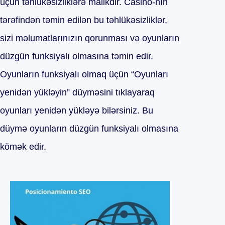
üçün təhlükəsizliklərə malikdir. Casino-nın
tərəfindən təmin edilən bu təhlükəsizliklər,
sizi məlumatlarınızın qorunması və oyunların
düzgün funksiyalı olmasına təmin edir.
Oyunların funksiyalı olmaq üçün “Oyunları
yenidən yükləyin” düyməsini tıklayaraq
oyunları yenidən yükləyə bilərsiniz. Bu
düymə oyunların düzgün funksiyalı olmasına
kömək edir.