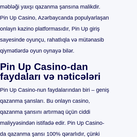
məbləği yaxşı qazanma şansına malikdir.
Pin Up Casino, Azərbaycanda populyarlaşan
onlayn kazino platformasıdır, Pin Up giriş
sayesinde oyunçu, rahatlıqla və mütənasib
qiymətlərdə oyun oynayə bilər.
Pin Up Casino-dan
faydaları və nəticələri
Pin Up Casino-nun faydalarından biri – geniş
qazanma şansları. Bu onlayn casino,
qazanma şansını artırmaq üçün ciddi
maliyyəsindən istifadə edir. Pin Up Casino-
da qazanma şansı 100% qərarlıdır, çünki