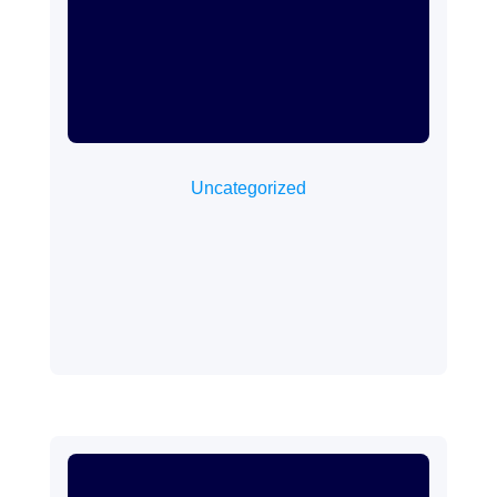
junio 30, 2026
Uncategorized