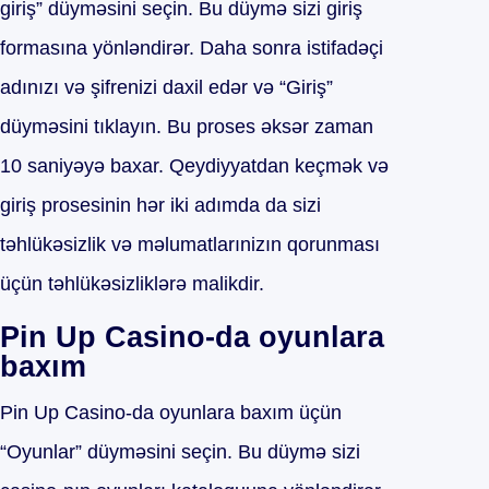
giriş” düyməsini seçin. Bu düymə sizi giriş
formasına yönləndirər. Daha sonra istifadəçi
adınızı və şifrenizi daxil edər və “Giriş”
düyməsini tıklayın. Bu proses əksər zaman
10 saniyəyə baxar. Qeydiyyatdan keçmək və
giriş prosesinin hər iki adımda da sizi
təhlükəsizlik və məlumatlarınizın qorunması
üçün təhlükəsizliklərə malikdir.
Pin Up Casino-da oyunlara
baxım
Pin Up Casino-da oyunlara baxım üçün
“Oyunlar” düyməsini seçin. Bu düymə sizi