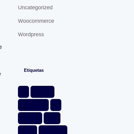
Uncategorized
Woocommerce
Wordpress
e
Etiquetas
e
Divi
ecommerce
email marketing
free
page speed
plugins
premium
woocommerce