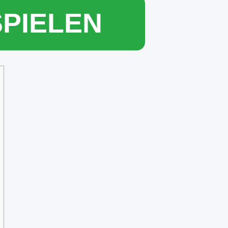
SPIELEN