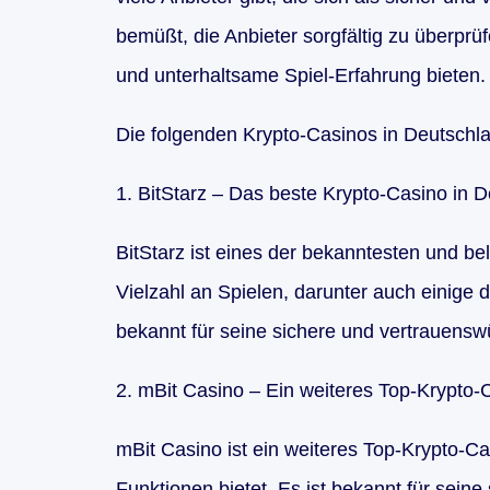
bemüßt, die Anbieter sorgfältig zu überprü
und unterhaltsame Spiel-Erfahrung bieten.
Die folgenden Krypto-Casinos in Deutschla
1. BitStarz – Das beste Krypto-Casino in 
BitStarz ist eines der bekanntesten und be
Vielzahl an Spielen, darunter auch einige de
bekannt für seine sichere und vertrauenswü
2. mBit Casino – Ein weiteres Top-Krypto-
mBit Casino ist ein weiteres Top-Krypto-Ca
Funktionen bietet. Es ist bekannt für seine