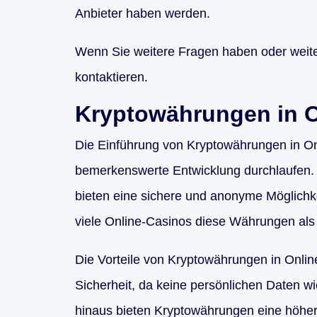
Anbieter haben werden.
Wenn Sie weitere Fragen haben oder weite
kontaktieren.
Kryptowährungen in O
Die Einführung von Kryptowährungen in Onl
bemerkenswerte Entwicklung durchlaufen. 
bieten eine sichere und anonyme Möglichkei
viele Online-Casinos diese Währungen als
Die Vorteile von Kryptowährungen in Online
Sicherheit, da keine persönlichen Daten w
hinaus bieten Kryptowährungen eine höhere