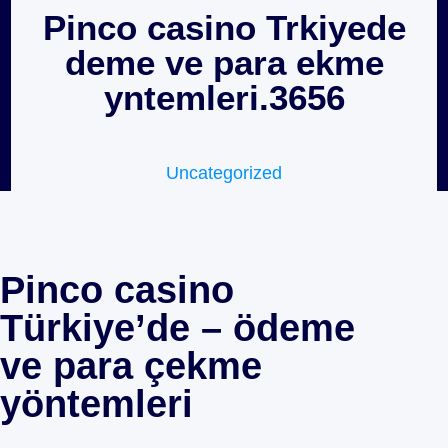
Pinco casino Trkiyede
deme ve para ekme
yntemleri.3656
Uncategorized
Pinco casino
Türkiye’de – ödeme
ve para çekme
yöntemleri