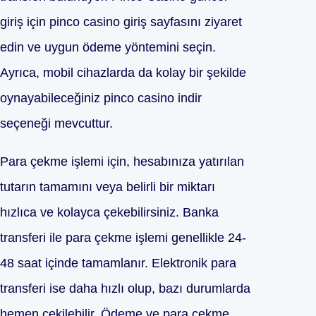
giriş için pinco casino giriş sayfasını ziyaret
edin ve uygun ödeme yöntemini seçin.
Ayrıca, mobil cihazlarda da kolay bir şekilde
oynayabileceğiniz pinco casino indir
seçeneği mevcuttur.
Para çekme işlemi için, hesabınıza yatırılan
tutarın tamamını veya belirli bir miktarı
hızlıca ve kolayca çekebilirsiniz. Banka
transferi ile para çekme işlemi genellikle 24-
48 saat içinde tamamlanır. Elektronik para
transferi ise daha hızlı olup, bazı durumlarda
hemen çekilebilir. Ödeme ve para çekme