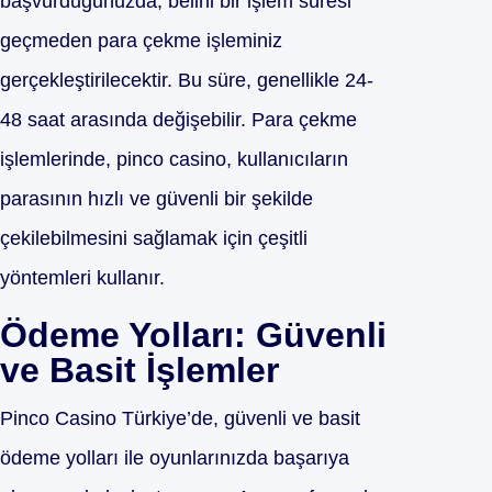
başvurduğunuzda, belirli bir işlem süresi
geçmeden para çekme işleminiz
gerçekleştirilecektir. Bu süre, genellikle 24-
48 saat arasında değişebilir. Para çekme
işlemlerinde, pinco casino, kullanıcıların
parasının hızlı ve güvenli bir şekilde
çekilebilmesini sağlamak için çeşitli
yöntemleri kullanır.
Ödeme Yolları: Güvenli
ve Basit İşlemler
Pinco Casino Türkiye’de, güvenli ve basit
ödeme yolları ile oyunlarınızda başarıya