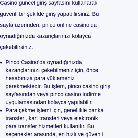
Casino güncel giriş sayfasını kullanarak
güvenli bir şekilde giriş yapabilirsiniz. Bu
sayfa üzerinden, pinco online casino’da
oynadığınızda kazançlarınızı kolayca
çekebilirsiniz.
Pinco Casino’da oynadığınızda
kazançlarınızı çekebilmeniz için, önce
hesabınıza para yüklemeniz
gerekmektedir. Bu işlem, pinco casino giriş
sayfasından veya pinco casino indirme
uygulamasından kolayca yapılabilir.
Para çekme işlemi için, genellikle banka
transferi, kart transferi veya elektronik
para transfer hizmetleri kullanılır. Bu
seçenekler arasında, en hızlı ve güvenli