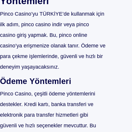
Yöntemleri
Pinco Casino’yu TÜRKİYE’de kullanmak için
ilk adım, pinco casino indir veya pinco
casino giriş yapmak. Bu, pinco online
casino’ya erişmenize olanak tanır. Ödeme ve
para çekme işlemlerinde, güvenli ve hızlı bir
deneyim yaşayacaksınız.
Ödeme Yöntemleri
Pinco Casino, çeşitli ödeme yöntemlerini
destekler. Kredi kartı, banka transferi ve
elektronik para transfer hizmetleri gibi
güvenli ve hızlı seçenekler mevcuttur. Bu