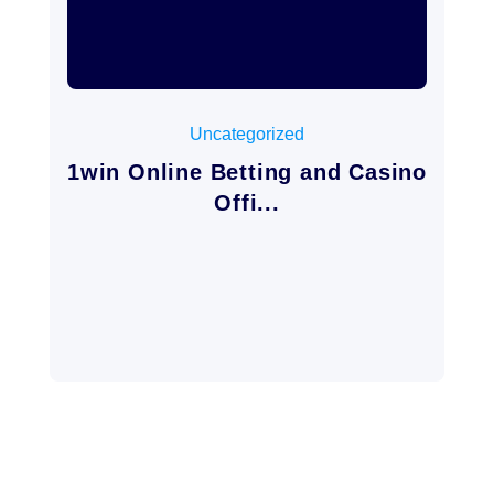
mayo 11, 2026
Uncategorized
1win Online Betting and Casino
Offi...