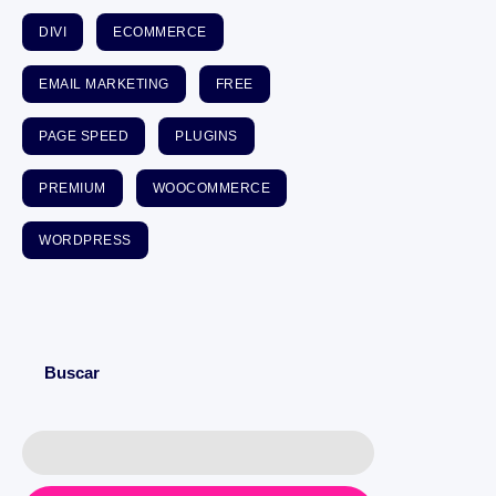
DIVI
ECOMMERCE
EMAIL MARKETING
FREE
PAGE SPEED
PLUGINS
PREMIUM
WOOCOMMERCE
WORDPRESS
Buscar