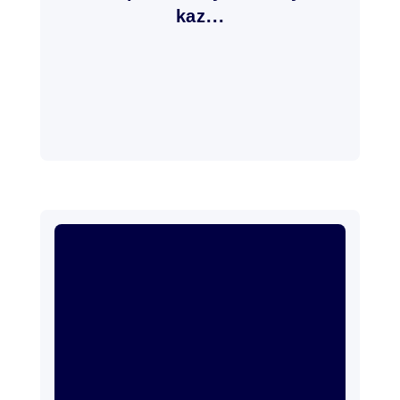
kaz...