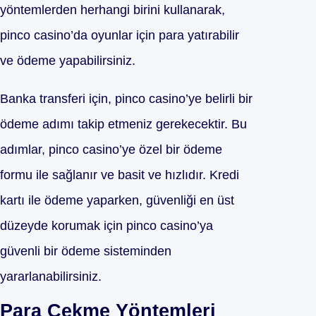
yöntemlerden herhangi birini kullanarak,
pinco casino’da oyunlar için para yatırabilir
ve ödeme yapabilirsiniz.
Banka transferi için, pinco casino’ye belirli bir
ödeme adımı takip etmeniz gerekecektir. Bu
adımlar, pinco casino’ye özel bir ödeme
formu ile sağlanır ve basit ve hızlıdır. Kredi
kartı ile ödeme yaparken, güvenliği en üst
düzeyde korumak için pinco casino’ya
güvenli bir ödeme sisteminden
yararlanabilirsiniz.
Para Çekme Yöntemleri