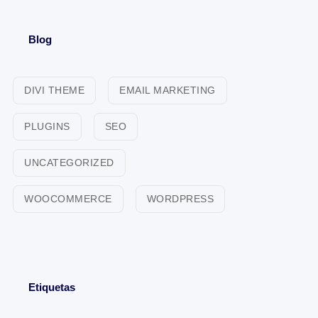
Blog
DIVI THEME
EMAIL MARKETING
PLUGINS
SEO
UNCATEGORIZED
WOOCOMMERCE
WORDPRESS
Etiquetas