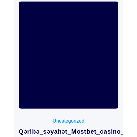
junio 25, 2026
Uncategorized
Qəribə_səyahət_Mostbet_casino_i...