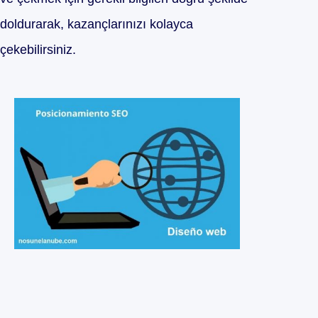
doldurarak, kazançlarınızı kolayca
çekebilirsiniz.