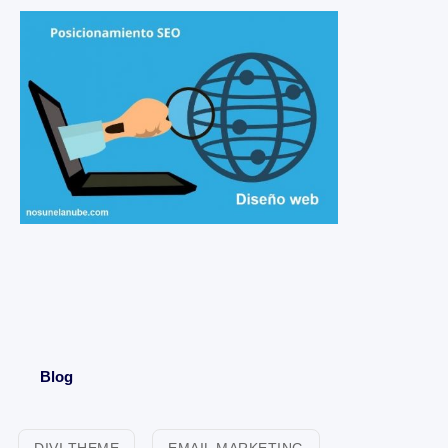
Blog
DIVI THEME
EMAIL MARKETING