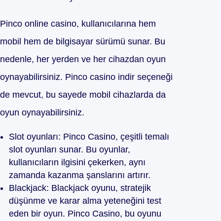
Pinco online casino, kullanıcılarına hem
mobil hem de bilgisayar sürümü sunar. Bu
nedenle, her yerden ve her cihazdan oyun
oynayabilirsiniz. Pinco casino indir seçeneği
de mevcut, bu sayede mobil cihazlarda da
oyun oynayabilirsiniz.
Slot oyunları: Pinco Casino, çeşitli temalı
slot oyunları sunar. Bu oyunlar,
kullanıcıların ilgisini çekerken, aynı
zamanda kazanma şanslarını artırır.
Blackjack: Blackjack oyunu, stratejik
düşünme ve karar alma yeteneğini test
eden bir oyun. Pinco Casino, bu oyunu