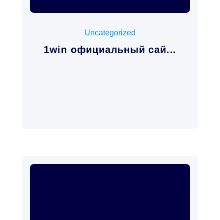
mayo 25, 2026
Uncategorized
1win официальный сай...