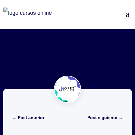
←
Post anterior
Post siguiente
→