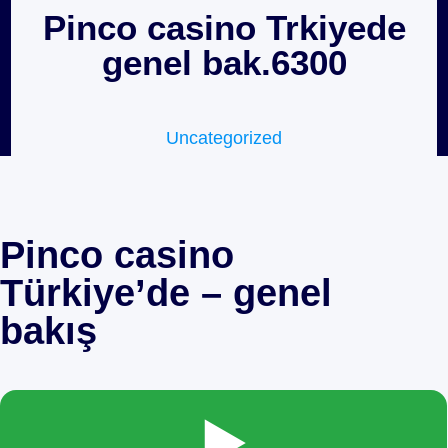
Pinco casino Trkiyede
genel bak.6300
Uncategorized
Pinco casino
Türkiye’de – genel
bakış
▶️