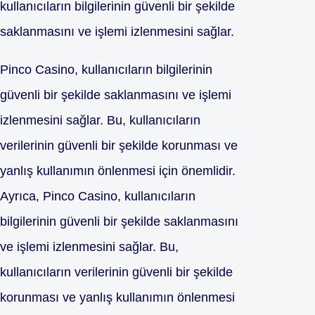
kullanıcıların bilgilerinin güvenli bir şekilde
saklanmasını ve işlemi izlenmesini sağlar.
Pinco Casino, kullanıcıların bilgilerinin
güvenli bir şekilde saklanmasını ve işlemi
izlenmesini sağlar. Bu, kullanıcıların
verilerinin güvenli bir şekilde korunması ve
yanlış kullanımın önlenmesi için önemlidir.
Ayrıca, Pinco Casino, kullanıcıların
bilgilerinin güvenli bir şekilde saklanmasını
ve işlemi izlenmesini sağlar. Bu,
kullanıcıların verilerinin güvenli bir şekilde
korunması ve yanlış kullanımın önlenmesi