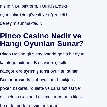
hızlıdır. Bu platform, TÜRKİYE’deki
oyuncular için güvenli ve eğlenceli bir
deneyim sunmaktadır.
Pinco Casino Nedir ve
Hangi Oyunları Sunar?
Pinco Casino giriş sayfasında geniş bir oyun
kataloğu bulunur. Bu casino, çeşitli
kategorilere ayrılmış farklı oyunları sunar.
Bunlar arasında slot oyunları, blackjack,
poker, bakarat, roulette ve daha fazlası yer
alır. Pinco Casino, kullanıcılarına hem klasik
hem de modern oyunlar sunar.