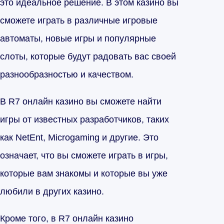
это идеальное решение. В этом казино вы
сможете играть в различные игровые
автоматы, новые игры и популярные
слоты, которые будут радовать вас своей
разнообразностью и качеством.
В R7 онлайн казино вы сможете найти
игры от известных разработчиков, таких
как NetEnt, Microgaming и другие. Это
означает, что вы сможете играть в игры,
которые вам знакомы и которые вы уже
любили в других казино.
Кроме того, в R7 онлайн казино