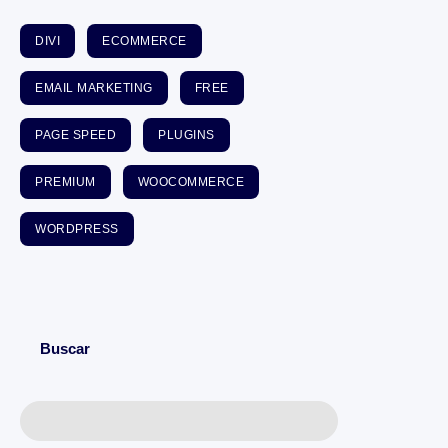
DIVI
ECOMMERCE
EMAIL MARKETING
FREE
PAGE SPEED
PLUGINS
PREMIUM
WOOCOMMERCE
WORDPRESS
Buscar