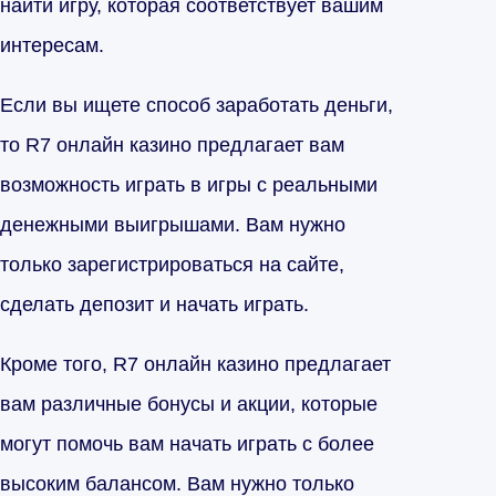
найти игру, которая соответствует вашим
интересам.
Если вы ищете способ заработать деньги,
то R7 онлайн казино предлагает вам
возможность играть в игры с реальными
денежными выигрышами. Вам нужно
только зарегистрироваться на сайте,
сделать депозит и начать играть.
Кроме того, R7 онлайн казино предлагает
вам различные бонусы и акции, которые
могут помочь вам начать играть с более
высоким балансом. Вам нужно только