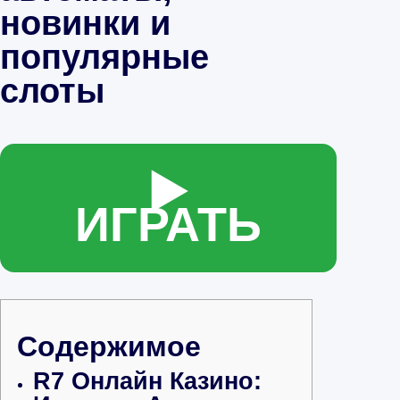
новинки и
популярные
слоты
▶️
ИГРАТЬ
Содержимое
R7 Онлайн Казино: