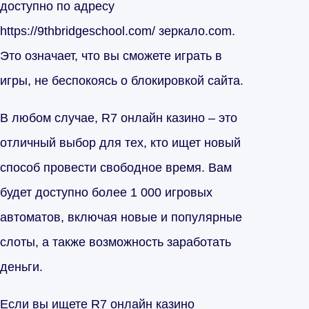
доступно по адресу
https://9thbridgeschool.com/ зеркало.com.
Это означает, что вы сможете играть в
игры, не беспокоясь о блокировкой сайта.
В любом случае, R7 онлайн казино – это
отличный выбор для тех, кто ищет новый
способ провести свободное время. Вам
будет доступно более 1 000 игровых
автоматов, включая новые и популярные
слоты, а также возможность заработать
деньги.
Если вы ищете R7 онлайн казино