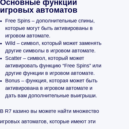
Основные функции
игровых автоматов
Free Spins – дополнительные спины,
которые могут быть активированы в
игровом автомате.
Wild – символ, который может заменять
другие символы в игровом автомате.
Scatter – символ, который может
активировать функцию “Free Spins” или
другие функции в игровом автомате.
Bonus – функция, которая может быть
активирована в игровом автомате и
дать вам дополнительные выигрыши.
В R7 казино вы можете найти множество
игровых автоматов, которые имеют эти