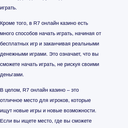
играть.
Кроме того, в R7 онлайн казино есть
много способов начать играть, начиная от
бесплатных игр и заканчивая реальными
денежными играми. Это означает, что вы
сможете начать играть, не рискуя своими
деньгами.
В целом, R7 онлайн казино – это
отличное место для игроков, которые
ищут новые игры и новые возможности.
Если вы ищете место, где вы сможете