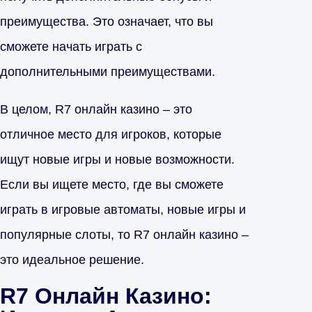
преимущества. Это означает, что вы
сможете начать играть с
дополнительными преимуществами.
В целом, R7 онлайн казино – это
отличное место для игроков, которые
ищут новые игры и новые возможности.
Если вы ищете место, где вы сможете
играть в игровые автоматы, новые игры и
популярные слоты, то R7 онлайн казино –
это идеальное решение.
R7 Онлайн Казино: