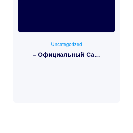
abril 25, 2026
Uncategorized
– Официальный Са...