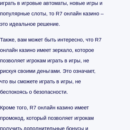
играть в игровые автоматы, новые игры и
популярные слоты, то R7 онлайн казино –
это идеальное решение.
Также, вам может быть интересно, что R7
онлайн казино имеет зеркало, которое
позволяет игрокам играть в игры, не
рискуя своими деньгами. Это означает,
что вы сможете играть в игры, не
беспокоясь о безопасности.
Кроме того, R7 онлайн казино имеет
промокод, который позволяет игрокам
получить дополнительные бонусы и