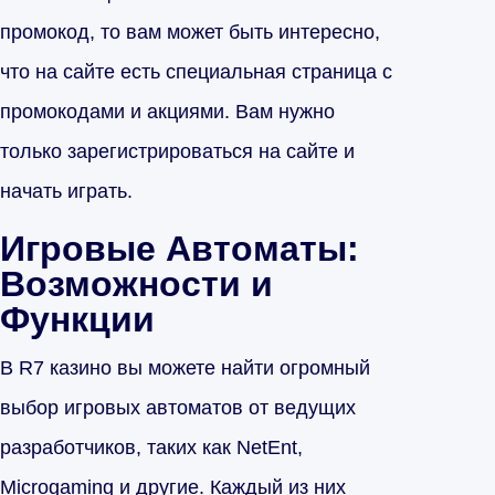
промокод, то вам может быть интересно,
что на сайте есть специальная страница с
промокодами и акциями. Вам нужно
только зарегистрироваться на сайте и
начать играть.
Игровые Автоматы:
Возможности и
Функции
В R7 казино вы можете найти огромный
выбор игровых автоматов от ведущих
разработчиков, таких как NetEnt,
Microgaming и другие. Каждый из них