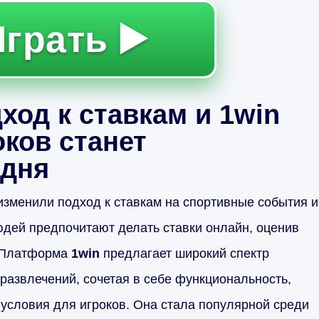
Играть ▶️
од к ставкам и 1win
ков станет
одня
зменили подход к ставкам на спортивные события и
юдей предпочитают делать ставки онлайн, оценив
. Платформа
1win
предлагает широкий спектр
развлечений, сочетая в себе функциональность,
условия для игроков. Она стала популярной среди