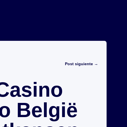
Post siguiente
→
 Casino
o België