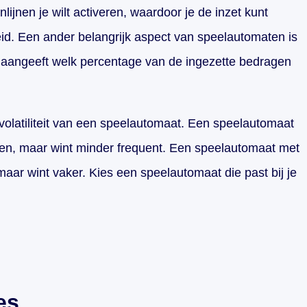
lijnen je wilt activeren, waardoor je de inzet kunt
id. Een ander belangrijk aspect van speelautomaten is
 aangeeft welk percentage van de ingezette bedragen
 volatiliteit van een speelautomaat. Een speelautomaat
sten, maar wint minder frequent. Een speelautomaat met
, maar wint vaker. Kies een speelautomaat die past bij je
es