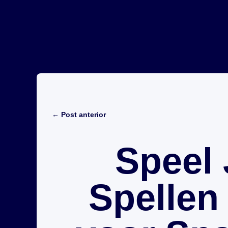
←
Post anterior
Speel 
Spellen