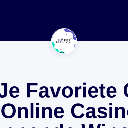
Je Favoriete
 Online Casin