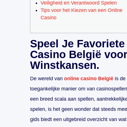
Veiligheid en Verantwoord Spelen
Tips voor het Kiezen van een Online
Casino
Speel Je Favoriete
Casino België voo
Winstkansen.
De wereld van
online casino België
is de
toegankelijke manier om van casinospellen 
een breed scala aan spellen, aantrekkelij
spelen, is het geen wonder dat steeds me
gids biedt een uitgebreid overzicht van wa