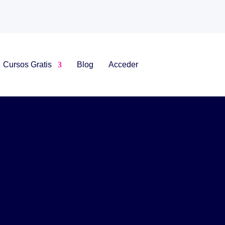
Cursos Gratis
Blog
Acceder