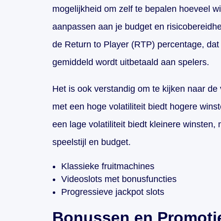
mogelijkheid om zelf te bepalen hoeveel win
aanpassen aan je budget en risicobereidhe
de Return to Player (RTP) percentage, dat
gemiddeld wordt uitbetaald aan spelers.
Het is ook verstandig om te kijken naar de
met een hoge volatiliteit biedt hogere win
een lage volatiliteit biedt kleinere winsten
speelstijl en budget.
Klassieke fruitmachines
Videoslots met bonusfuncties
Progressieve jackpot slots
Bonussen en Promoti