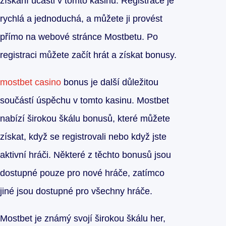
získání účasti v tomto kasinu. Registrace je
rychlá a jednoduchá, a můžete ji provést
přímo na webové stránce Mostbetu. Po
registraci můžete začít hrát a získat bonusy.
mostbet casino
bonus je další důležitou
součástí úspěchu v tomto kasinu. Mostbet
nabízí širokou škálu bonusů, které můžete
získat, když se registrovali nebo když jste
aktivní hráči. Některé z těchto bonusů jsou
dostupné pouze pro nové hráče, zatímco
jiné jsou dostupné pro všechny hráče.
Mostbet je známý svojí širokou škálu her,