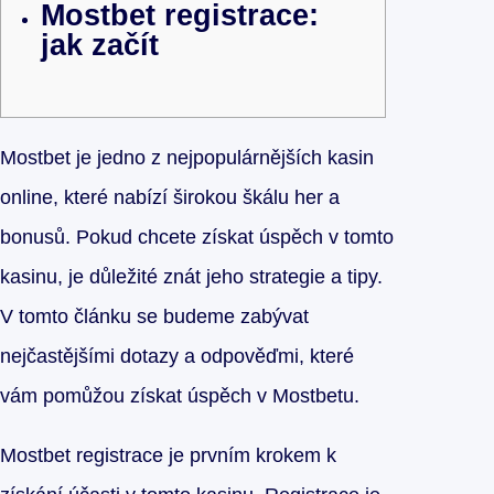
Mostbet registrace:
jak začít
Mostbet je jedno z nejpopulárnějších kasin
online, které nabízí širokou škálu her a
bonusů. Pokud chcete získat úspěch v tomto
kasinu, je důležité znát jeho strategie a tipy.
V tomto článku se budeme zabývat
nejčastějšími dotazy a odpověďmi, které
vám pomůžou získat úspěch v Mostbetu.
Mostbet registrace je prvním krokem k