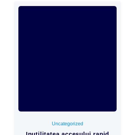
mayo 26, 2026
Uncategorized
Inutilitatea accesului rapid