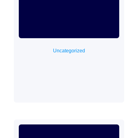
mayo 6, 2026
Uncategorized