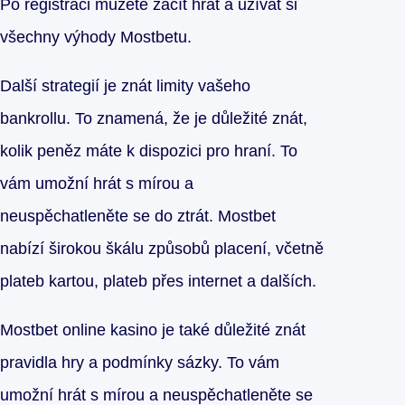
Po registraci můžete začít hrát a užívat si
všechny výhody Mostbetu.
Další strategií je znát limity vašeho
bankrollu. To znamená, že je důležité znát,
kolik peněz máte k dispozici pro hraní. To
vám umožní hrát s mírou a
neuspěchatleněte se do ztrát. Mostbet
nabízí širokou škálu způsobů placení, včetně
plateb kartou, plateb přes internet a dalších.
Mostbet online kasino je také důležité znát
pravidla hry a podmínky sázky. To vám
umožní hrát s mírou a neuspěchatleněte se