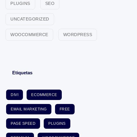
PLUGINS
SEO
UNCATEGORIZED
WOOCOMMERCE
WORDPRESS
Etiquetas
DIVI
ECOMMERCE
EMAIL MARKETING
FREE
PAGE SPEED
PLUGINS