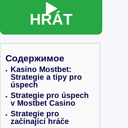
▶️
HRÁT
Содержимое
Kasino Mostbet:
Strategie a tipy pro
úspech
Strategie pro úspech
v Mostbet Casino
Strategie pro
začínající hráče