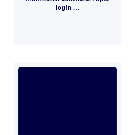
login ...