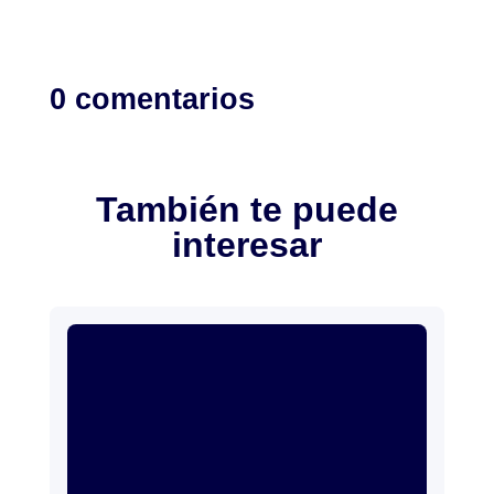
0 comentarios
También te puede
interesar