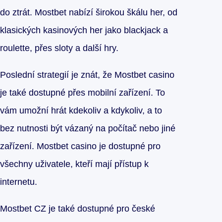
do ztrát. Mostbet nabízí širokou škálu her, od
klasických kasinových her jako blackjack a
roulette, přes sloty a další hry.
Poslední strategií je znát, že Mostbet casino
je také dostupné přes mobilní zařízení. To
vám umožní hrát kdekoliv a kdykoliv, a to
bez nutnosti být vázaný na počítač nebo jiné
zařízení. Mostbet casino je dostupné pro
všechny uživatele, kteří mají přístup k
internetu.
Mostbet CZ je také dostupné pro české