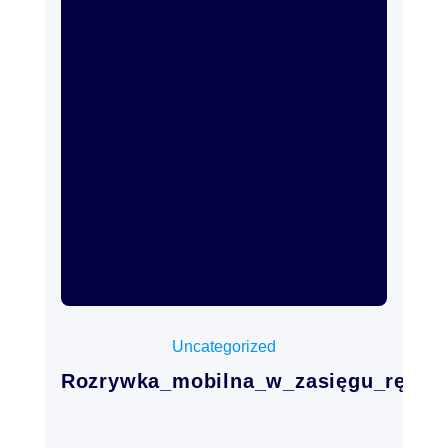
junio 24, 2026
Uncategorized
Rozrywka_mobilna_w_zasięgu_ręki_d.