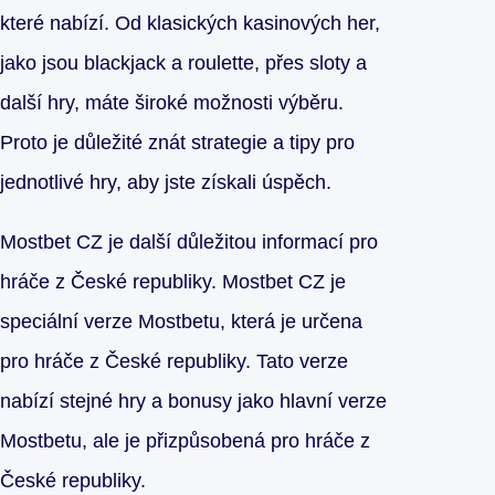
které nabízí. Od klasických kasinových her,
jako jsou blackjack a roulette, přes sloty a
další hry, máte široké možnosti výběru.
Proto je důležité znát strategie a tipy pro
jednotlivé hry, aby jste získali úspěch.
Mostbet CZ je další důležitou informací pro
hráče z České republiky. Mostbet CZ je
speciální verze Mostbetu, která je určena
pro hráče z České republiky. Tato verze
nabízí stejné hry a bonusy jako hlavní verze
Mostbetu, ale je přizpůsobená pro hráče z
České republiky.