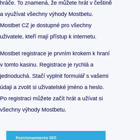
hráče. To znamená, že můžete hrát v češtině
a využívat všechny výhody Mostbetu.
Mostbet CZ je dostupné pro všechny
uživatele, kteří mají přístup k internetu.
Mostbet registrace je prvním krokem k hraní
v tomto kasinu. Registrace je rychlá a
jednoduchá. Stačí vyplnit formulář s vašemi
údaji a zvolit si uživatelské jméno a heslo.
Po registraci můžete začít hrát a užívat si
všechny výhody Mostbetu.