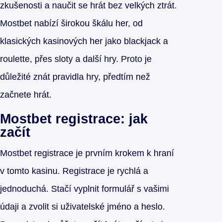
zkušenosti a naučit se hrát bez velkých ztrát.
Mostbet nabízí širokou škálu her, od
klasických kasinových her jako blackjack a
roulette, přes sloty a další hry. Proto je
důležité znát pravidla hry, předtím než
začnete hrát.
Mostbet registrace: jak
začít
Mostbet registrace je prvním krokem k hraní
v tomto kasinu. Registrace je rychlá a
jednoduchá. Stačí vyplnit formulář s vašimi
údaji a zvolit si uživatelské jméno a heslo.