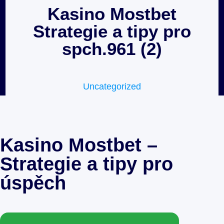
Kasino Mostbet
Strategie a tipy pro
spch.961 (2)
Uncategorized
Kasino Mostbet –
Strategie a tipy pro
úspěch