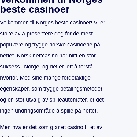
beste casinoer
Velkommen til Norges beste casinoer! Vi er
stolte av å presentere deg for de mest
populære og trygge norske casinoene på
nettet. Norsk nettcasino har blitt en stor
suksess i Norge, og det er lett å forstå
hvorfor. Med sine mange fordelaktige
egenskaper, som trygge betalingsmetoder
og en stor utvalg av spilleautomater, er det
ingen undringsområde å spille på nettet.
Men hva er det som gjør et casino til et av