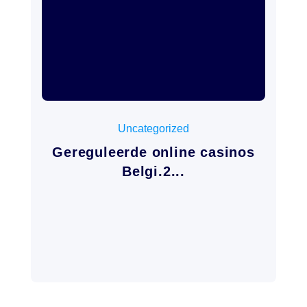
junio 4, 2026
Uncategorized
Gereguleerde online casinos
Belgi.2...