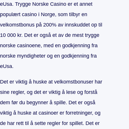
eUsa. Trygge Norske Casino er et annet
populært casino i Norge, som tilbyr en
velkomstbonus på 200% av innskuddet op til
10 000 kr. Det er også et av de mest trygge
norske casinoene, med en godkjenning fra
norske myndigheter og en godkjenning fra
eUsa.
Det er viktig å huske at velkomstbonuser har
sine regler, og det er viktig å lese og forstå
dem før du begynner å spille. Det er også
viktig å huske at casinoer er forretninger, og
de har rett til å sette regler for spillet. Det er