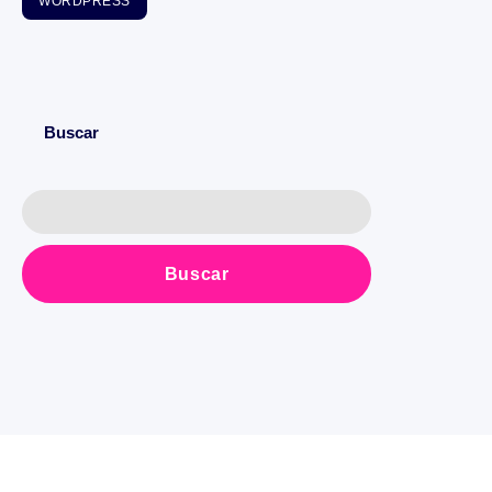
WORDPRESS
Buscar