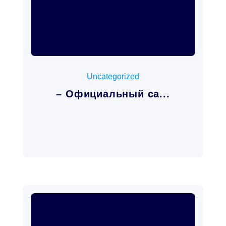
mayo 4, 2026
Uncategorized
– Официальный са...