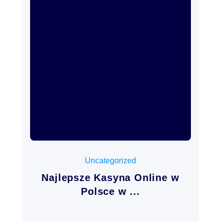
mayo 24, 2026
Uncategorized
Najlepsze Kasyna Online w
Polsce w ...