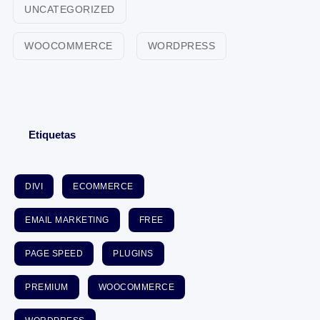
UNCATEGORIZED
WOOCOMMERCE
WORDPRESS
Etiquetas
DIVI
ECOMMERCE
EMAIL MARKETING
FREE
PAGE SPEED
PLUGINS
PREMIUM
WOOCOMMERCE