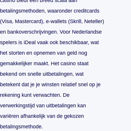
casino biedt een breed scala aan
betalingsmethoden, waaronder creditcards
(Visa, Mastercard), e-wallets (Skrill, Neteller)
en bankoverschrijvingen. Voor Nederlandse
spelers is iDeal vaak ook beschikbaar, wat
het storten en opnemen van geld nog
gemakkelijker maakt. Het casino staat
bekend om snelle uitbetalingen, wat
betekent dat je je winsten relatief snel op je
rekening kunt verwachten. De
verwerkingstijd van uitbetalingen kan
variëren afhankelijk van de gekozen
betalingsmethode.