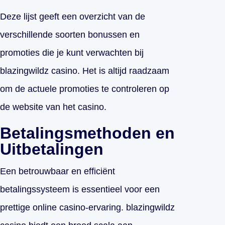
Deze lijst geeft een overzicht van de
verschillende soorten bonussen en
promoties die je kunt verwachten bij
blazingwildz casino. Het is altijd raadzaam
om de actuele promoties te controleren op
de website van het casino.
Betalingsmethoden en
Uitbetalingen
Een betrouwbaar en efficiënt
betalingssysteem is essentieel voor een
prettige online casino-ervaring. blazingwildz