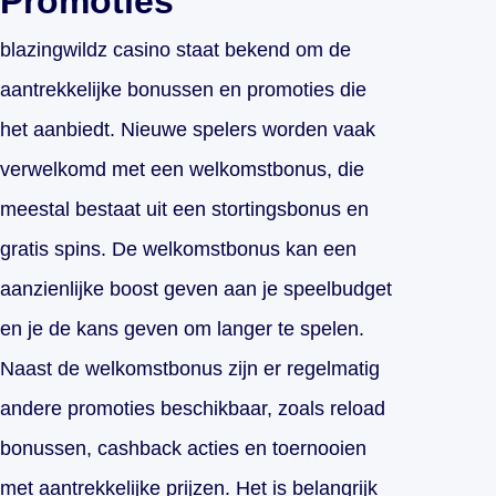
Promoties
blazingwildz casino staat bekend om de
aantrekkelijke bonussen en promoties die
het aanbiedt. Nieuwe spelers worden vaak
verwelkomd met een welkomstbonus, die
meestal bestaat uit een stortingsbonus en
gratis spins. De welkomstbonus kan een
aanzienlijke boost geven aan je speelbudget
en je de kans geven om langer te spelen.
Naast de welkomstbonus zijn er regelmatig
andere promoties beschikbaar, zoals reload
bonussen, cashback acties en toernooien
met aantrekkelijke prijzen. Het is belangrijk