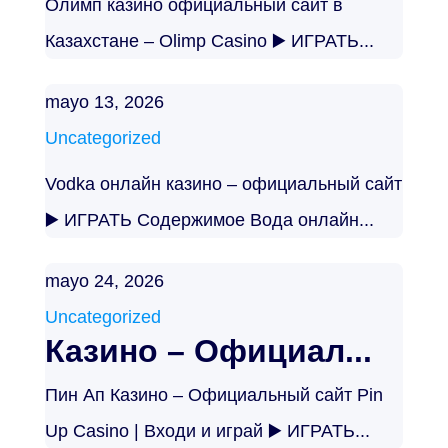
Олимп казино официальный сайт в
Казахстане – Olimp Casino ▶️ ИГРАТЬ...
mayo 13, 2026
Uncategorized
Vodka онлайн казино – официальный сайт
▶️ ИГРАТЬ Содержимое Вода онлайн...
mayo 24, 2026
Uncategorized
Казино – Официал...
Пин Ап Казино – Официальный сайт Pin
Up Casino | Входи и играй ▶️ ИГРАТЬ...