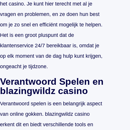
het casino. Je kunt hier terecht met al je
vragen en problemen, en ze doen hun best
om je zo snel en efficiënt mogelijk te helpen.
Het is een groot pluspunt dat de
klantenservice 24/7 bereikbaar is, omdat je
op elk moment van de dag hulp kunt krijgen,
ongeacht je tijdzone.
Verantwoord Spelen en
blazingwildz casino
Verantwoord spelen is een belangrijk aspect
van online gokken. blazingwildz casino
erkent dit en biedt verschillende tools en