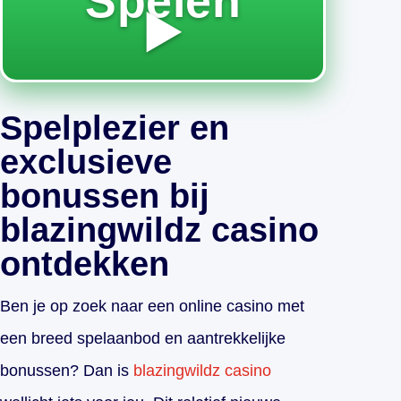
Spelen
▶️
Spelplezier en
exclusieve
bonussen bij
blazingwildz casino
ontdekken
Ben je op zoek naar een online casino met
een breed spelaanbod en aantrekkelijke
bonussen? Dan is
blazingwildz casino