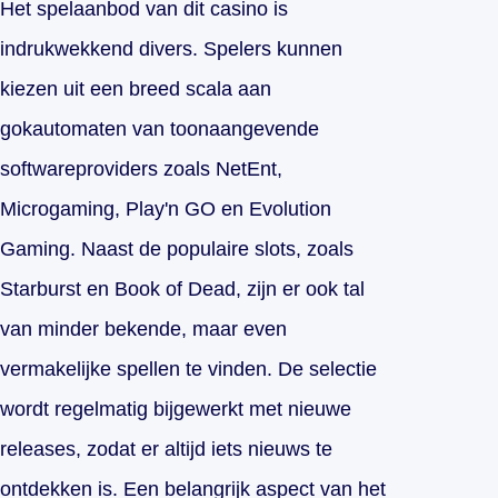
Het spelaanbod van dit casino is
indrukwekkend divers. Spelers kunnen
kiezen uit een breed scala aan
gokautomaten van toonaangevende
softwareproviders zoals NetEnt,
Microgaming, Play'n GO en Evolution
Gaming. Naast de populaire slots, zoals
Starburst en Book of Dead, zijn er ook tal
van minder bekende, maar even
vermakelijke spellen te vinden. De selectie
wordt regelmatig bijgewerkt met nieuwe
releases, zodat er altijd iets nieuws te
ontdekken is. Een belangrijk aspect van het