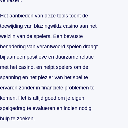
verliezen.
Het aanbieden van deze tools toont de
toewijding van blazingwildz casino aan het
welzijn van de spelers. Een bewuste
benadering van verantwoord spelen draagt
bij aan een positieve en duurzame relatie
met het casino, en helpt spelers om de
spanning en het plezier van het spel te
ervaren zonder in financiële problemen te
komen. Het is altijd goed om je eigen
spelgedrag te evalueren en indien nodig
hulp te zoeken.