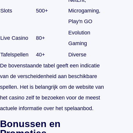
NetEnt,
Slots
500+
Microgaming,
Play'n GO
Evolution
Live Casino
80+
Gaming
Tafelspellen
40+
Diverse
De bovenstaande tabel geeft een indicatie
van de verscheidenheid aan beschikbare
spellen. Het is belangrijk om de website van
het casino zelf te bezoeken voor de meest
actuele informatie over het spelaanbod.
Bonussen en