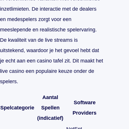
inzetlimieten. De interactie met de dealers
en medespelers zorgt voor een
meeslepende en realistische spelervaring.
De kwaliteit van de live streams is
uitstekend, waardoor je het gevoel hebt dat
je echt aan een casino tafel zit. Dit maakt het
live casino een populaire keuze onder de
spelers.
Aantal
Software
Spelcategorie
Spellen
Providers
(indicatief)