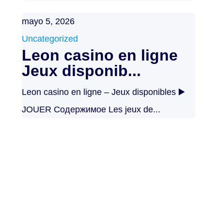
mayo 5, 2026
Uncategorized
Leon casino en ligne
Jeux disponib...
Leon casino en ligne – Jeux disponibles ▶️
JOUER Содержимое Les jeux de...