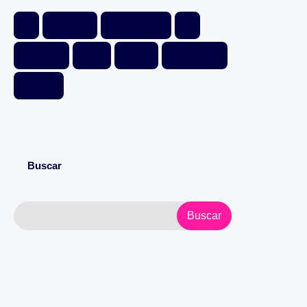
Divi
ecommerce
email marketing
free
page speed
plugins
premium
woocommerce
wordpress
Buscar