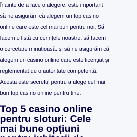
Înainte de a face o alegere, este important
să ne asigurăm că alegem un top casino
online care este cel mai bun pentru noi. Să
facem o listă cu cerințele noastre, să facem
o cercetare minuțioasă, și să ne asigurăm că
alegem un casino online care este licențiat și
reglementat de o autoritate competentă.
Acesta este secretul pentru a alege cel mai
bun top casino online pentru tine.
Top 5 casino online
pentru sloturi: Cele
mai bune opțiuni