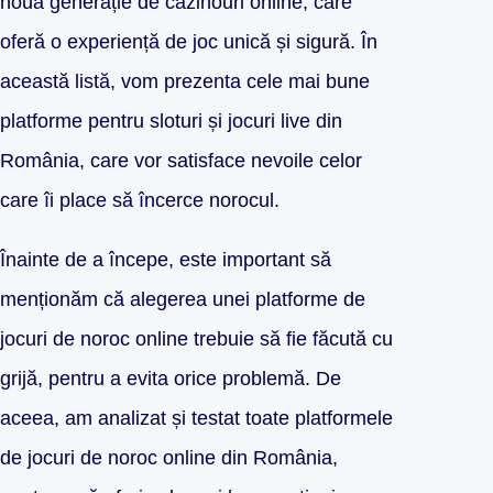
nouă generație de cazinouri online, care
oferă o experiență de joc unică și sigură. În
această listă, vom prezenta cele mai bune
platforme pentru sloturi și jocuri live din
România, care vor satisface nevoile celor
care îi place să încerce norocul.
Înainte de a începe, este important să
menționăm că alegerea unei platforme de
jocuri de noroc online trebuie să fie făcută cu
grijă, pentru a evita orice problemă. De
aceea, am analizat și testat toate platformele
de jocuri de noroc online din România,