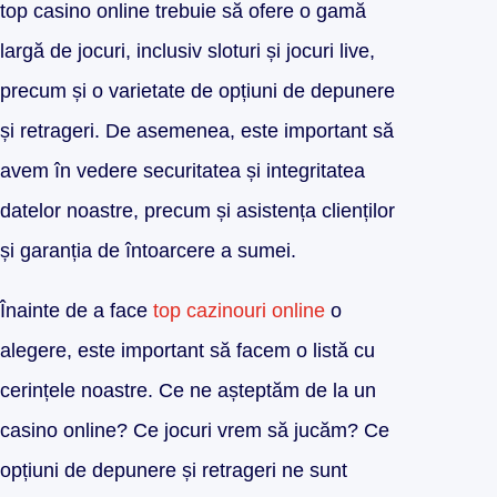
top casino online trebuie să ofere o gamă
largă de jocuri, inclusiv sloturi și jocuri live,
precum și o varietate de opțiuni de depunere
și retrageri. De asemenea, este important să
avem în vedere securitatea și integritatea
datelor noastre, precum și asistența clienților
și garanția de întoarcere a sumei.
Înainte de a face
top cazinouri online
o
alegere, este important să facem o listă cu
cerințele noastre. Ce ne așteptăm de la un
casino online? Ce jocuri vrem să jucăm? Ce
opțiuni de depunere și retrageri ne sunt