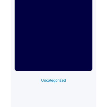
mayo 11, 2026
Uncategorized