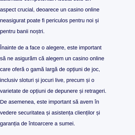
aspect crucial, deoarece un casino online
neasigurat poate fi periculos pentru noi și
pentru banii noștri.
Înainte de a face o alegere, este important
să ne asigurăm că alegem un casino online
care oferă o gamă largă de opțiuni de joc,
inclusiv sloturi și jocuri live, precum și o
varietate de opțiuni de depunere și retrageri.
De asemenea, este important să avem în
vedere securitatea și asistența clienților și
garanția de întoarcere a sumei.