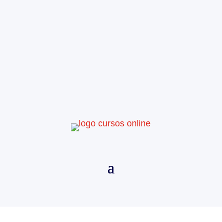
notificación semanal.
[fluentform id="4"]