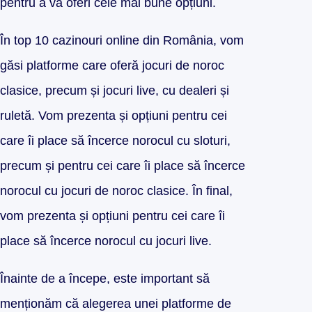
pentru a vă oferi cele mai bune opțiuni.
În top 10 cazinouri online din România, vom
găsi platforme care oferă jocuri de noroc
clasice, precum și jocuri live, cu dealeri și
ruletă. Vom prezenta și opțiuni pentru cei
care îi place să încerce norocul cu sloturi,
precum și pentru cei care îi place să încerce
norocul cu jocuri de noroc clasice. În final,
vom prezenta și opțiuni pentru cei care îi
place să încerce norocul cu jocuri live.
Înainte de a începe, este important să
menționăm că alegerea unei platforme de