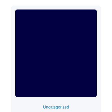
junio 24, 2026
Uncategorized