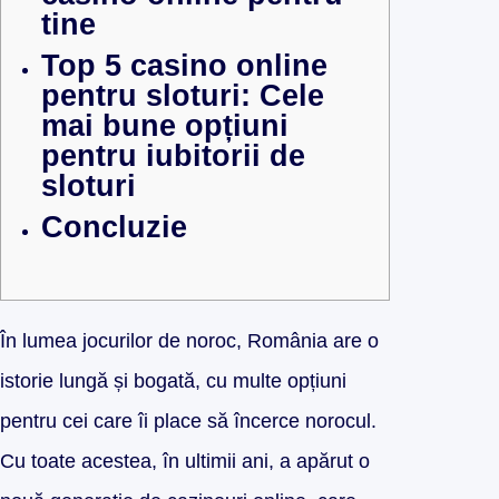
tine
Top 5 casino online
pentru sloturi: Cele
mai bune opțiuni
pentru iubitorii de
sloturi
Concluzie
În lumea jocurilor de noroc, România are o
istorie lungă și bogată, cu multe opțiuni
pentru cei care îi place să încerce norocul.
Cu toate acestea, în ultimii ani, a apărut o