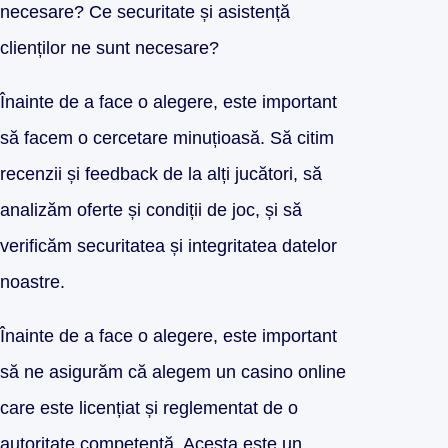
necesare? Ce securitate și asistență
clienților ne sunt necesare?
Înainte de a face o alegere, este important
să facem o cercetare minuțioasă. Să citim
recenzii și feedback de la alți jucători, să
analizăm oferte și condiții de joc, și să
verificăm securitatea și integritatea datelor
noastre.
Înainte de a face o alegere, este important
să ne asigurăm că alegem un casino online
care este licențiat și reglementat de o
autoritate competentă. Acesta este un