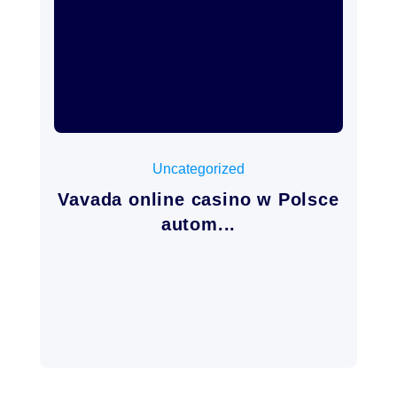
mayo 27, 2026
Uncategorized
Vavada online casino w Polsce
autom...