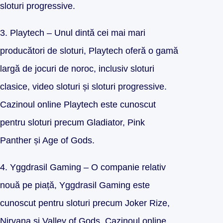
sloturi progressive.
3. Playtech – Unul dintă cei mai mari
producători de sloturi, Playtech oferă o gamă
largă de jocuri de noroc, inclusiv sloturi
clasice, video sloturi și sloturi progressive.
Cazinoul online Playtech este cunoscut
pentru sloturi precum Gladiator, Pink
Panther și Age of Gods.
4. Yggdrasil Gaming – O companie relativ
nouă pe piață, Yggdrasil Gaming este
cunoscut pentru sloturi precum Joker Rize,
Nirvana și Valley of Gods. Cazinoul online