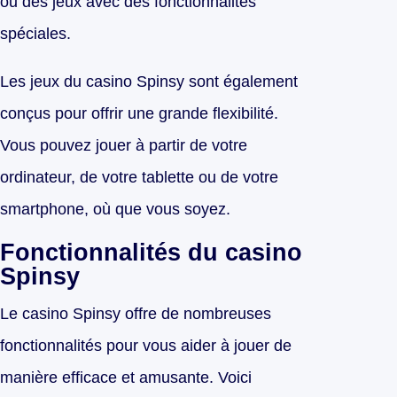
ou des jeux avec des fonctionnalités
spéciales.
Les jeux du casino Spinsy sont également
conçus pour offrir une grande flexibilité.
Vous pouvez jouer à partir de votre
ordinateur, de votre tablette ou de votre
smartphone, où que vous soyez.
Fonctionnalités du casino
Spinsy
Le casino Spinsy offre de nombreuses
fonctionnalités pour vous aider à jouer de
manière efficace et amusante. Voici