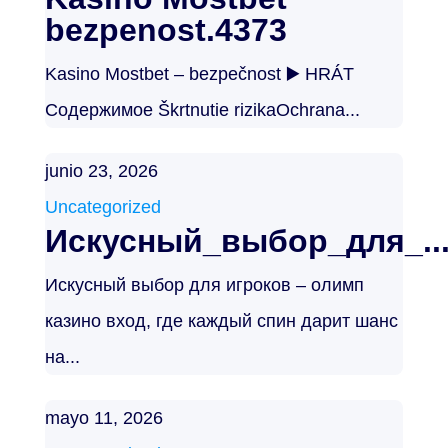
bezpenost.4373
Kasino Mostbet – bezpečnost ▶️ HRÁT
Содержимое Škrtnutie rizikaOchrana...
junio 23, 2026
Uncategorized
Искусный_выбор_для_..
Искусный выбор для игроков – олимп
казино вход, где каждый спин дарит шанс
на...
mayo 11, 2026