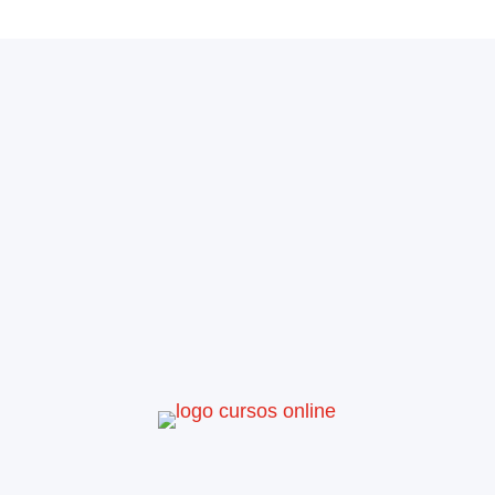
Mantente informado con las
últimas actualizaciones.
Sólamente haremos una única
notificación semanal.
[fluentform id="4"]