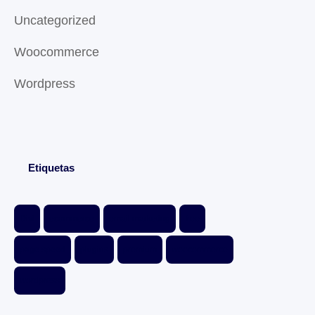
Uncategorized
Woocommerce
Wordpress
Etiquetas
Divi
ecommerce
email marketing
free
page speed
plugins
premium
woocommerce
wordpress