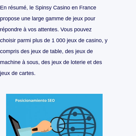
En résumé, le Spinsy Casino en France
propose une large gamme de jeux pour
répondre à vos attentes. Vous pouvez
choisir parmi plus de 1 000 jeux de casino, y
compris des jeux de table, des jeux de
machine à sous, des jeux de loterie et des
jeux de cartes.