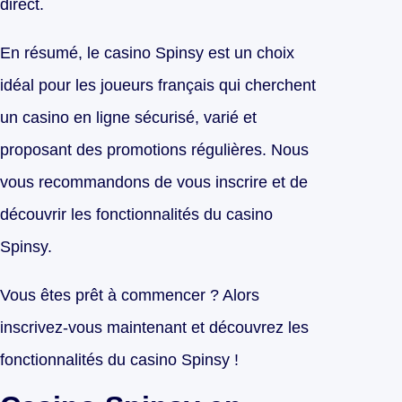
direct.
En résumé, le casino Spinsy est un choix
idéal pour les joueurs français qui cherchent
un casino en ligne sécurisé, varié et
proposant des promotions régulières. Nous
vous recommandons de vous inscrire et de
découvrir les fonctionnalités du casino
Spinsy.
Vous êtes prêt à commencer ? Alors
inscrivez-vous maintenant et découvrez les
fonctionnalités du casino Spinsy !