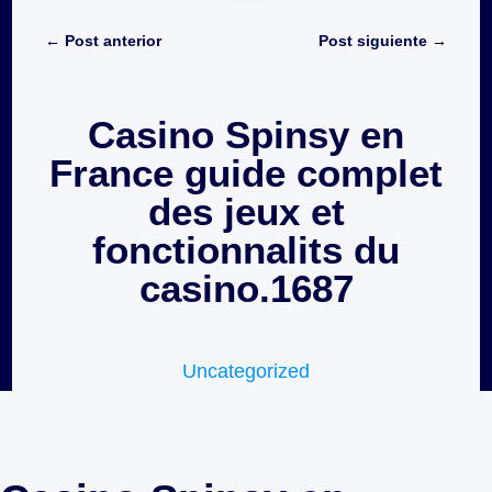
←
Post anterior
Post siguiente
→
Casino Spinsy en
France guide complet
des jeux et
fonctionnalits du
casino.1687
Uncategorized