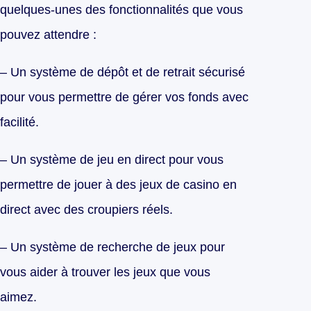
quelques-unes des fonctionnalités que vous
pouvez attendre :
– Un système de dépôt et de retrait sécurisé
pour vous permettre de gérer vos fonds avec
facilité.
– Un système de jeu en direct pour vous
permettre de jouer à des jeux de casino en
direct avec des croupiers réels.
– Un système de recherche de jeux pour
vous aider à trouver les jeux que vous
aimez.