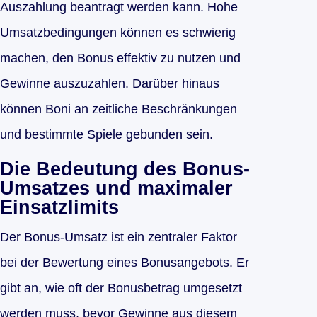
Auszahlung beantragt werden kann. Hohe
Umsatzbedingungen können es schwierig
machen, den Bonus effektiv zu nutzen und
Gewinne auszuzahlen. Darüber hinaus
können Boni an zeitliche Beschränkungen
und bestimmte Spiele gebunden sein.
Die Bedeutung des Bonus-
Umsatzes und maximaler
Einsatzlimits
Der Bonus-Umsatz ist ein zentraler Faktor
bei der Bewertung eines Bonusangebots. Er
gibt an, wie oft der Bonusbetrag umgesetzt
werden muss, bevor Gewinne aus diesem