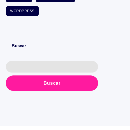
WORDPRESS
Buscar