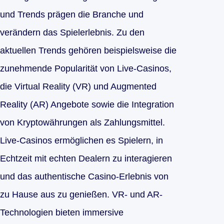
und Trends prägen die Branche und
verändern das Spielerlebnis. Zu den
aktuellen Trends gehören beispielsweise die
zunehmende Popularität von Live-Casinos,
die Virtual Reality (VR) und Augmented
Reality (AR) Angebote sowie die Integration
von Kryptowährungen als Zahlungsmittel.
Live-Casinos ermöglichen es Spielern, in
Echtzeit mit echten Dealern zu interagieren
und das authentische Casino-Erlebnis von
zu Hause aus zu genießen. VR- und AR-
Technologien bieten immersive