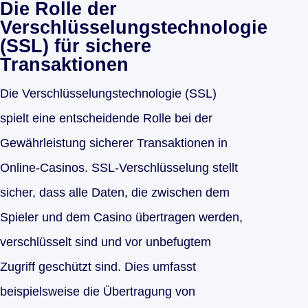
Die Rolle der
Verschlüsselungstechnologie
(SSL) für sichere
Transaktionen
Die Verschlüsselungstechnologie (SSL)
spielt eine entscheidende Rolle bei der
Gewährleistung sicherer Transaktionen in
Online-Casinos. SSL-Verschlüsselung stellt
sicher, dass alle Daten, die zwischen dem
Spieler und dem Casino übertragen werden,
verschlüsselt sind und vor unbefugtem
Zugriff geschützt sind. Dies umfasst
beispielsweise die Übertragung von