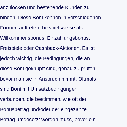
anzulocken und bestehende Kunden zu
binden. Diese Boni können in verschiedenen
Formen auftreten, beispielsweise als
Willkommensbonus, Einzahlungsbonus,
Freispiele oder Cashback-Aktionen. Es ist
jedoch wichtig, die Bedingungen, die an
diese Boni geknüpft sind, genau zu prüfen,
bevor man sie in Anspruch nimmt. Oftmals
sind Boni mit Umsatzbedingungen
verbunden, die bestimmen, wie oft der
Bonusbetrag und/oder der eingezahlte
Betrag umgesetzt werden muss, bevor ein