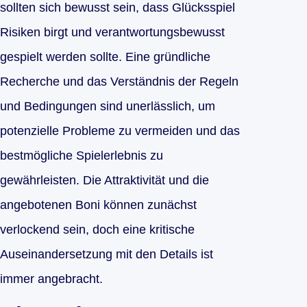
sollten sich bewusst sein, dass Glücksspiel
Risiken birgt und verantwortungsbewusst
gespielt werden sollte. Eine gründliche
Recherche und das Verständnis der Regeln
und Bedingungen sind unerlässlich, um
potenzielle Probleme zu vermeiden und das
bestmögliche Spielerlebnis zu
gewährleisten. Die Attraktivität und die
angebotenen Boni können zunächst
verlockend sein, doch eine kritische
Auseinandersetzung mit den Details ist
immer angebracht.