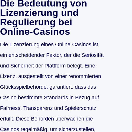
Die Bedeutung von
Lizenzierung und
Regulierung bei
Online-Casinos
Die Lizenzierung eines Online-Casinos ist
ein entscheidender Faktor, der die Seriosität
und Sicherheit der Plattform belegt. Eine
Lizenz, ausgestellt von einer renommierten
Glücksspielbehörde, garantiert, dass das
Casino bestimmte Standards in Bezug auf
Fairness, Transparenz und Spielerschutz
erfüllt. Diese Behörden überwachen die
Casinos regelmäßig, um sicherzustellen,