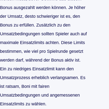
Bonus ausgezahlt werden können. Je höher
der Umsatz, desto schwieriger ist es, den
Bonus zu erfüllen. Zusätzlich zu den
Umsatzbedingungen sollten Spieler auch auf
maximale Einsatzlimits achten. Diese Limits
bestimmen, wie viel pro Spielrunde gesetzt
werden darf, während der Bonus aktiv ist.
Ein zu niedriges Einsatzlimit kann den
Umsatzprozess erheblich verlangsamen. Es
ist ratsam, Boni mit fairen
Umsatzbedingungen und angemessenen
Einsatzlimits zu wählen.