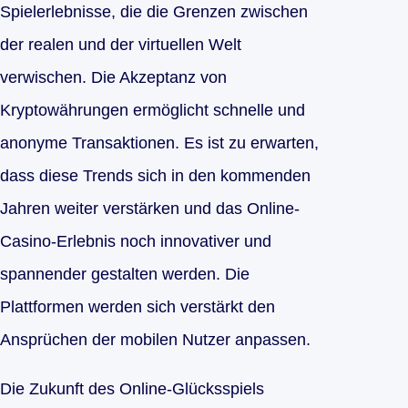
Spielerlebnisse, die die Grenzen zwischen
der realen und der virtuellen Welt
verwischen. Die Akzeptanz von
Kryptowährungen ermöglicht schnelle und
anonyme Transaktionen. Es ist zu erwarten,
dass diese Trends sich in den kommenden
Jahren weiter verstärken und das Online-
Casino-Erlebnis noch innovativer und
spannender gestalten werden. Die
Plattformen werden sich verstärkt den
Ansprüchen der mobilen Nutzer anpassen.
Die Zukunft des Online-Glücksspiels