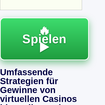
🔥
Spielen
▶️
Umfassende
Strategien für
Gewinne von
virtuellen Casinos