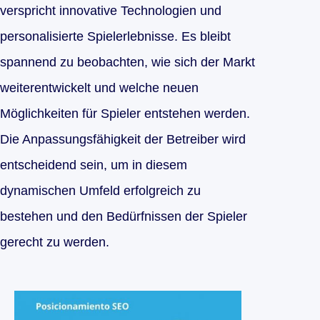
verspricht innovative Technologien und
personalisierte Spielerlebnisse. Es bleibt
spannend zu beobachten, wie sich der Markt
weiterentwickelt und welche neuen
Möglichkeiten für Spieler entstehen werden.
Die Anpassungsfähigkeit der Betreiber wird
entscheidend sein, um in diesem
dynamischen Umfeld erfolgreich zu
bestehen und den Bedürfnissen der Spieler
gerecht zu werden.