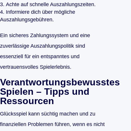
Achte auf schnelle Auszahlungszeiten.
Informiere dich über mögliche
Auszahlungsgebühren.
Ein sicheres Zahlungssystem und eine
zuverlässige Auszahlungspolitik sind
essenziell für ein entspanntes und
vertrauensvolles Spielerlebnis.
Verantwortungsbewusstes
Spielen – Tipps und
Ressourcen
Glücksspiel kann süchtig machen und zu
finanziellen Problemen führen, wenn es nicht